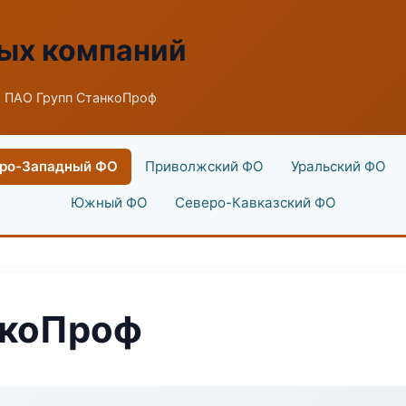
ых компаний
 ПАО Групп СтанкоПроф
ро-Западный ФО
Приволжский ФО
Уральский ФО
Южный ФО
Северо-Кавказский ФО
нкоПроф