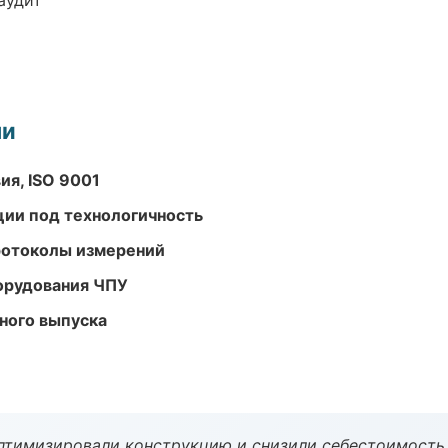
аудит
ми
ия, ISO 9001
ции под технологичность
ротоколы измерений
орудования ЧПУ
ного выпуска
птимизировали конструкцию и снизили себестоимость