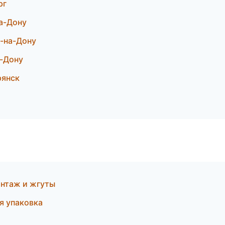
рг
а-Дону
-на-Дону
-Дону
рянск
нтаж и жгуты
я упаковка