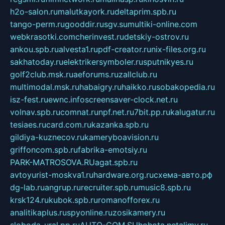
h2o-salon.ru
malutkayork.ru
deltaprim.spb.ru
tango-perm.ru
gooddir.ru
sgv.su
multiki-online.com
webkrasotki.com
cherinvest.ru
detskiy-ostrov.ru
ankou.spb.ru
alvesta1.ru
pdf-creator.ru
nix-files.org.ru
sakhatoday.ru
elektrikersymboler.ru
sputnikyes.ru
golf2club.msk.ru
aeforums.ru
zallclub.ru
multimodal.msk.ru
habaigry.ru
haikko.ru
sobakopedia.ru
isz-fest.ru
ewnc.info
screensaver-clock.net.ru
volnav.spb.ru
comnat.ru
npf.net.ru
7bit.pp.ru
kalugatur.ru
tesiaes.ru
card.com.ru
kazanka.spb.ru
gildiya-kuznecov.ru
kameryboavision.ru
griffoncom.spb.ru
fabrika-emotsiy.ru
PARK-MATROSOVA.RU
agat.spb.ru
avtoyurist-moskva1.ru
hardware.org.ru
схема-авто.рф
dg-lab.ru
angrup.ru
recruiter.spb.ru
music8.spb.ru
krsk124.ru
kubok.spb.ru
romanofforex.ru
analitikaplus.ru
spyonline.ru
zosikamery.ru