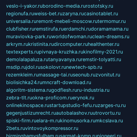
veslo-i-yakor.ru
borodino-media.ru
rostotsky.ru
regionufa.ru
weiss-bet.ru
zaryna.ru
casinotablet.ru
universalia.ru
remont-mebeli-moscow.ru
termomur.ru
clubfisher.ru
remstirufa.ru
erdamchi.ru
doramamama.ru
muraviovka-park.ru
worldofwoman.ru
clean-dreams.ru
arkrym.ru
kristinita.ru
dircomputer.ru
healthenter.ru
textexperts.ru
pivnaya-kruzhka.ru
kinofilmy-2021.ru
demolalapaluza.ru
tanyavanya.ru
remstir-tolyatti.ru
msdip.ru
jdol.ru
sokolovr.ru
newtech-spb.ru
rezemkleim.ru
massage-tai.ru
seonub.ru
zvonitut.ru
biolisichka24.ru
mncraft-download.ru
algoritm-sistema.ru
godflesh.ru
ru-industria.ru
zebra-tlt.ru
okna-proficom.ru
erynok.ru
onlinekinospace.ru
startupstudio-fefu.ru
zarges-ru.ru
gegenjustizunrecht.ru
autobalashov.ru
utrovortu.ru
spiski-firm.ru
elara-m.ru
kinomusorka.ru
mkcslava.ru
2bets.ru
vintovoykompressor.ru
birminghamvsfulham.ru
sarmat-komp.ru
pioneeri.ru