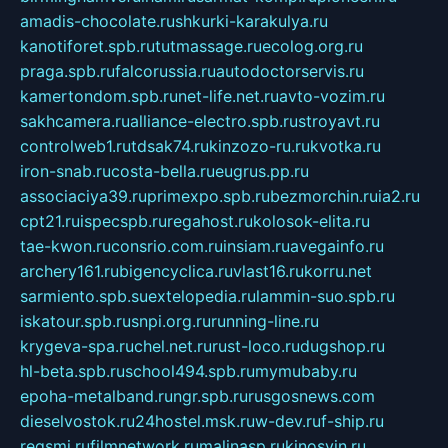
amadis-chocolate.ru
shkurki-karakulya.ru
kanotiforet.spb.ru
tutmassage.ru
ecolog.org.ru
praga.spb.ru
falcorussia.ru
autodoctorservis.ru
kamertondom.spb.ru
net-life.net.ru
avto-vozim.ru
sakhcamera.ru
alliance-electro.spb.ru
stroyavt.ru
controlweb1.ru
tdsak74.ru
kinzozo-ru.ru
kvotka.ru
iron-snab.ru
costa-bella.ru
eugrus.pp.ru
associaciya39.ru
primexpo.spb.ru
bezmorchin.ru
ia2.ru
cpt21.ru
ispecspb.ru
regahost.ru
kolosok-elita.ru
tae-kwon.ru
consrio.com.ru
insiam.ru
avegainfo.ru
archery161.ru
bigencyclica.ru
vlast16.ru
korru.net
sarmiento.spb.su
extelopedia.ru
lammin-suo.spb.ru
iskatour.spb.ru
snpi.org.ru
running-line.ru
krygeva-spa.ru
chel.net.ru
rust-loco.ru
dugshop.ru
hl-beta.spb.ru
school494.spb.ru
mymubaby.ru
epoha-metalband.ru
ngr.spb.ru
rusgosnews.com
dieselvostok.ru
24hostel.msk.ru
w-dev.ru
f-ship.ru
regsmi.ru
filmnetwork.ru
malinasp.ru
kinosvin.ru