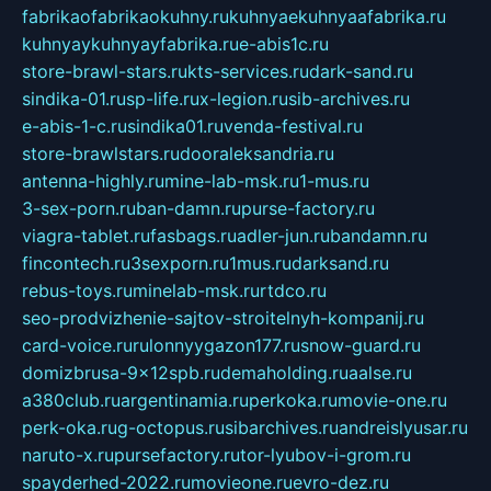
fabrikaofabrikaokuhny.ru
kuhnyaekuhnyaafabrika.ru
kuhnyaykuhnyayfabrika.ru
e-abis1c.ru
store-brawl-stars.ru
kts-services.ru
dark-sand.ru
sindika-01.ru
sp-life.ru
x-legion.ru
sib-archives.ru
e-abis-1-c.ru
sindika01.ru
venda-festival.ru
store-brawlstars.ru
dooraleksandria.ru
antenna-highly.ru
mine-lab-msk.ru
1-mus.ru
3-sex-porn.ru
ban-damn.ru
purse-factory.ru
viagra-tablet.ru
fasbags.ru
adler-jun.ru
bandamn.ru
fincontech.ru
3sexporn.ru
1mus.ru
darksand.ru
rebus-toys.ru
minelab-msk.ru
rtdco.ru
seo-prodvizhenie-sajtov-stroitelnyh-kompanij.ru
card-voice.ru
rulonnyygazon177.ru
snow-guard.ru
domizbrusa-9x12spb.ru
demaholding.ru
aalse.ru
a380club.ru
argentinamia.ru
perkoka.ru
movie-one.ru
perk-oka.ru
g-octopus.ru
sibarchives.ru
andreislyusar.ru
naruto-x.ru
pursefactory.ru
tor-lyubov-i-grom.ru
spayderhed-2022.ru
movieone.ru
evro-dez.ru