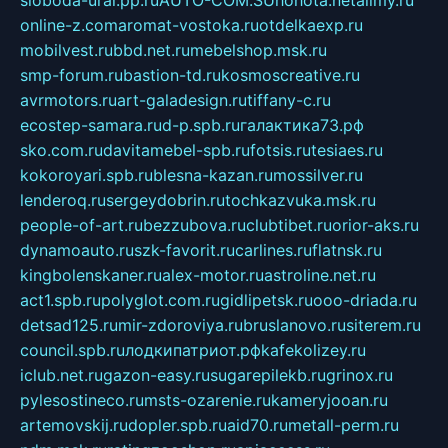
sloboda-ural.pp.ru
AUTO-COM.SU
hohota.net
alimy.ru
online-z.com
aromat-vostoka.ru
otdelkaexp.ru
mobilvest.ru
bbd.net.ru
mebelshop.msk.ru
smp-forum.ru
bastion-td.ru
kosmoscreative.ru
avrmotors.ru
art-galadesign.ru
tiffany-c.ru
ecostep-samara.ru
d-p.spb.ru
галактика73.рф
sko.com.ru
davitamebel-spb.ru
fotsis.ru
tesiaes.ru
kokoroyari.spb.ru
blesna-kazan.ru
mossilver.ru
lenderoq.ru
sergeydobrin.ru
tochkazvuka.msk.ru
people-of-art.ru
bezzubova.ru
clubtibet.ru
orior-aks.ru
dynamoauto.ru
szk-favorit.ru
carlines.ru
flatnsk.ru
kingbolenskaner.ru
alex-motor.ru
astroline.net.ru
act1.spb.ru
polyglot.com.ru
gidlipetsk.ru
ooo-driada.ru
detsad125.ru
mir-zdoroviya.ru
bruslanovo.ru
siterem.ru
council.spb.ru
лодкипатриот.рф
kafekolizey.ru
iclub.net.ru
gazon-easy.ru
sugarepilekb.ru
grinox.ru
pylesostineco.ru
msts-ozarenie.ru
kameryjooan.ru
artemovskij.ru
dopler.spb.ru
aid70.ru
metall-perm.ru