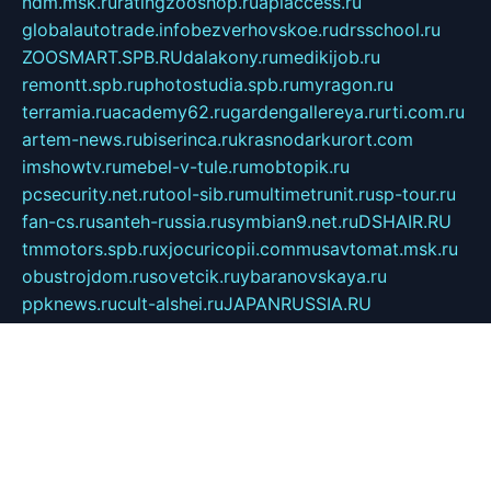
ndm.msk.ru
ratingzooshop.ru
apiaccess.ru
globalautotrade.info
bezverhovskoe.ru
drsschool.ru
ZOOSMART.SPB.RU
dalakony.ru
medikijob.ru
remontt.spb.ru
photostudia.spb.ru
myragon.ru
terramia.ru
academy62.ru
gardengallereya.ru
rti.com.ru
artem-news.ru
biserinca.ru
krasnodarkurort.com
imshowtv.ru
mebel-v-tule.ru
mobtopik.ru
pcsecurity.net.ru
tool-sib.ru
multimetrunit.ru
sp-tour.ru
fan-cs.ru
santeh-russia.ru
symbian9.net.ru
DSHAIR.RU
tmmotors.spb.ru
xjocuricopii.com
musavtomat.msk.ru
obustrojdom.ru
sovetcik.ru
ybaranovskaya.ru
ppknews.ru
cult-alshei.ru
JAPANRUSSIA.RU
proekciyamebel.ru
imper-finans.ru
rim.org.ru
glamourai.ru
brassminus.ru
zabor-pro.ru
ftn.pp.ru
dorogoe58.ru
laimengpacker.ru
kuzova-zapchasti.ru
sageerp.ru
taxodrom.ru
dsrazvitie.ru
hardcity.net.ru
ratinghomegames.ru
topservice25.ru
gubernyan.ru
gtglasslined.ru
ii4.ru
tssport.spb.ru
andorra24.com