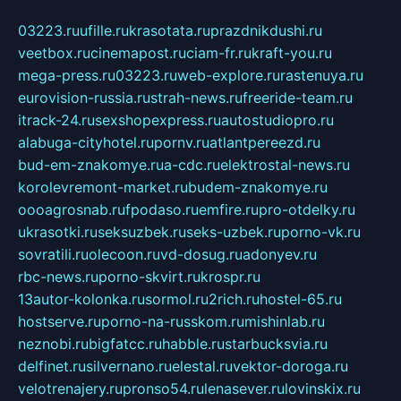
03223.ru
ufille.ru
krasotata.ru
prazdnikdushi.ru
veetbox.ru
cinemapost.ru
ciam-fr.ru
kraft-you.ru
mega-press.ru
03223.ru
web-explore.ru
rastenuya.ru
eurovision-russia.ru
strah-news.ru
freeride-team.ru
itrack-24.ru
sexshopexpress.ru
autostudiopro.ru
alabuga-cityhotel.ru
pornv.ru
atlantpereezd.ru
bud-em-znakomye.ru
a-cdc.ru
elektrostal-news.ru
korolevremont-market.ru
budem-znakomye.ru
oooagrosnab.ru
fpodaso.ru
emfire.ru
pro-otdelky.ru
ukrasotki.ru
seksuzbek.ru
seks-uzbek.ru
porno-vk.ru
sovratili.ru
olecoon.ru
vd-dosug.ru
adonyev.ru
rbc-news.ru
porno-skvirt.ru
krospr.ru
13autor-kolonka.ru
sormol.ru
2rich.ru
hostel-65.ru
hostserve.ru
porno-na-russkom.ru
mishinlab.ru
neznobi.ru
bigfatcc.ru
habble.ru
starbucksvia.ru
delfinet.ru
silvernano.ru
elestal.ru
vektor-doroga.ru
velotrenajery.ru
pronso54.ru
lenasever.ru
lovinskix.ru