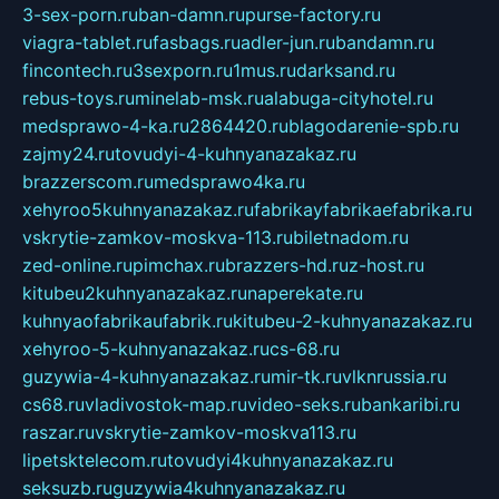
3-sex-porn.ru
ban-damn.ru
purse-factory.ru
viagra-tablet.ru
fasbags.ru
adler-jun.ru
bandamn.ru
fincontech.ru
3sexporn.ru
1mus.ru
darksand.ru
rebus-toys.ru
minelab-msk.ru
alabuga-cityhotel.ru
medsprawo-4-ka.ru
2864420.ru
blagodarenie-spb.ru
zajmy24.ru
tovudyi-4-kuhnyanazakaz.ru
brazzerscom.ru
medsprawo4ka.ru
xehyroo5kuhnyanazakaz.ru
fabrikayfabrikaefabrika.ru
vskrytie-zamkov-moskva-113.ru
biletnadom.ru
zed-online.ru
pimchax.ru
brazzers-hd.ru
z-host.ru
kitubeu2kuhnyanazakaz.ru
naperekate.ru
kuhnyaofabrikaufabrik.ru
kitubeu-2-kuhnyanazakaz.ru
xehyroo-5-kuhnyanazakaz.ru
cs-68.ru
guzywia-4-kuhnyanazakaz.ru
mir-tk.ru
vlknrussia.ru
cs68.ru
vladivostok-map.ru
video-seks.ru
bankaribi.ru
raszar.ru
vskrytie-zamkov-moskva113.ru
lipetsktelecom.ru
tovudyi4kuhnyanazakaz.ru
seksuzb.ru
guzywia4kuhnyanazakaz.ru