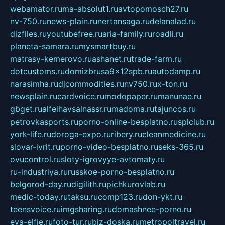
webamator.ru
ma-absolut1.ru
avtopomosch27.ru
nv-750.ru
news-plain.ru
nertansaga.ru
delanalad.ru
dizfiles.ru
youtubefree.ru
aria-family.ru
roadli.ru
planeta-samara.ru
mysmartbuy.ru
matrasy-kemerovo.ru
ashanet.ru
trade-farm.ru
dotcustoms.ru
domizbrusa9x12spb.ru
autodamp.ru
narasimha.ru
djcommodities.ru
nv750.ru
x-ton.ru
newsplain.ru
cardvoice.ru
modopaper.ru
manunae.ru
gbget.ru
alfeihavsalnassr.ru
madoma.ru
tajuncos.ru
petrovkasports.ru
porno-online-besplatno.ru
splclub.ru
york-life.ru
doroga-expo.ru
ribery.ru
cleanmedicine.ru
slovar-ivrit.ru
porno-video-besplatno.ru
seks-365.ru
ovucontrol.ru
sloty-igrovyye-avtomaty.ru
ru-industriya.ru
russkoe-porno-besplatno.ru
belgorod-day.ru
digilith.ru
pichkurovlab.ru
medic-today.ru
taksu.ru
comp123.ru
don-ykt.ru
teensvoice.ru
imgsharing.ru
domashnee-porno.ru
eva-elfie.ru
foto-tur.ru
biz-doska.ru
metropoltravel.ru