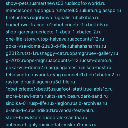
show-pets.ru
smartnews03.ru
discofoxworld.ru
miraclecoon.ru
pongup.ru
hostel65.ru
liura.ru
glasspb.ru
firehunters.ru
gribowo.ru
gnalis.ru
bulkitula.ru
hometown-france.ru
1-xbeticricetc-1-xbetti-5.ru
shop-garena.ru
cricetc-1-xbetr-1-xbetcc-2.ru
one-life-story.ru
top-halyava.ru
accounts112.ru
poka-vse-doma-2.ru
3-d-file.ru
hahahaharms.ru
g2012.ru
tst-1.ru
shaggy-cat.ru
opsmgr.ru
ev-gallery.ru
g-2012.ru
ops-mgr.ru
accounts-112.ru
csm-demo.ru
poka-vse-doma2.ru
airgungames.ru
allseo-host.ru
tehosmotre.ru
varieta-yug.ru
cricetc1xbetr1xbetcc2.ru
raytor-d.ru
atillagunn.ru
3d-file.ru
1xbeticricetc1xbetti5.ru
uafoot-statti.ru
e-abis1c.ru
store-brawl-stars.ru
kts-services.ru
dark-sand.ru
sindika-01.ru
sp-life.ru
x-legion.ru
sib-archives.ru
e-abis-1-c.ru
sindika01.ru
venda-festival.ru
store-brawlstars.ru
dooraleksandria.ru
antenna-highly.ru
mine-lab-msk.ru
1-mus.ru