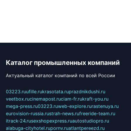
Каталог промышленных компаний
Актуальный каталог компаний по всей России
03223.ru
ufille.ru
krasotata.ru
prazdnikdushi.ru
veetbox.ru
cinemapost.ru
ciam-fr.ru
kraft-you.ru
mega-press.ru
03223.ru
web-explore.ru
rastenuya.ru
eurovision-russia.ru
strah-news.ru
freeride-team.ru
itrack-24.ru
sexshopexpress.ru
autostudiopro.ru
alabuga-cityhotel.ru
pornv.ru
atlantpereezd.ru