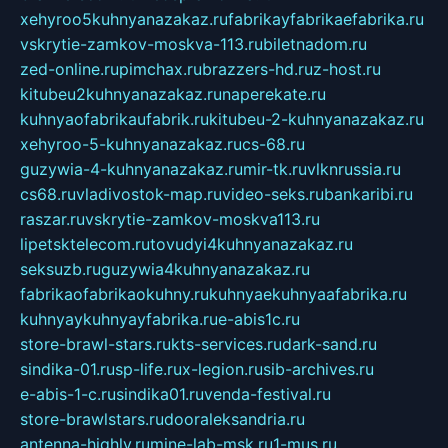
xehyroo5kuhnyanazakaz.ru
fabrikayfabrikaefabrika.ru
vskrytie-zamkov-moskva-113.ru
biletnadom.ru
zed-online.ru
pimchax.ru
brazzers-hd.ru
z-host.ru
kitubeu2kuhnyanazakaz.ru
naperekate.ru
kuhnyaofabrikaufabrik.ru
kitubeu-2-kuhnyanazakaz.ru
xehyroo-5-kuhnyanazakaz.ru
cs-68.ru
guzywia-4-kuhnyanazakaz.ru
mir-tk.ru
vlknrussia.ru
cs68.ru
vladivostok-map.ru
video-seks.ru
bankaribi.ru
raszar.ru
vskrytie-zamkov-moskva113.ru
lipetsktelecom.ru
tovudyi4kuhnyanazakaz.ru
seksuzb.ru
guzywia4kuhnyanazakaz.ru
fabrikaofabrikaokuhny.ru
kuhnyaekuhnyaafabrika.ru
kuhnyaykuhnyayfabrika.ru
e-abis1c.ru
store-brawl-stars.ru
kts-services.ru
dark-sand.ru
sindika-01.ru
sp-life.ru
x-legion.ru
sib-archives.ru
e-abis-1-c.ru
sindika01.ru
venda-festival.ru
store-brawlstars.ru
dooraleksandria.ru
antenna-highly.ru
mine-lab-msk.ru
1-mus.ru