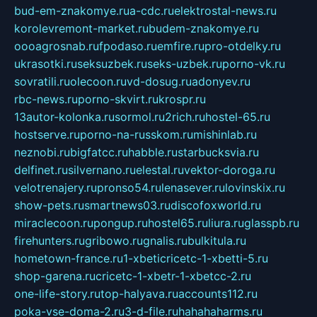
bud-em-znakomye.ru
a-cdc.ru
elektrostal-news.ru
korolevremont-market.ru
budem-znakomye.ru
oooagrosnab.ru
fpodaso.ru
emfire.ru
pro-otdelky.ru
ukrasotki.ru
seksuzbek.ru
seks-uzbek.ru
porno-vk.ru
sovratili.ru
olecoon.ru
vd-dosug.ru
adonyev.ru
rbc-news.ru
porno-skvirt.ru
krospr.ru
13autor-kolonka.ru
sormol.ru
2rich.ru
hostel-65.ru
hostserve.ru
porno-na-russkom.ru
mishinlab.ru
neznobi.ru
bigfatcc.ru
habble.ru
starbucksvia.ru
delfinet.ru
silvernano.ru
elestal.ru
vektor-doroga.ru
velotrenajery.ru
pronso54.ru
lenasever.ru
lovinskix.ru
show-pets.ru
smartnews03.ru
discofoxworld.ru
miraclecoon.ru
pongup.ru
hostel65.ru
liura.ru
glasspb.ru
firehunters.ru
gribowo.ru
gnalis.ru
bulkitula.ru
hometown-france.ru
1-xbeticricetc-1-xbetti-5.ru
shop-garena.ru
cricetc-1-xbetr-1-xbetcc-2.ru
one-life-story.ru
top-halyava.ru
accounts112.ru
poka-vse-doma-2.ru
3-d-file.ru
hahahaharms.ru