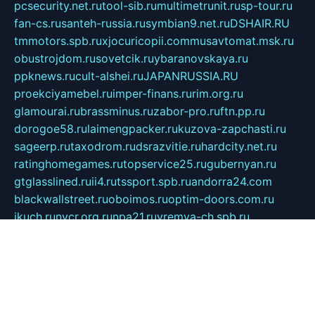
pcsecurity.net.ru
tool-sib.ru
multimetrunit.ru
sp-tour.ru
fan-cs.ru
santeh-russia.ru
symbian9.net.ru
DSHAIR.RU
tmmotors.spb.ru
xjocuricopii.com
musavtomat.msk.ru
obustrojdom.ru
sovetcik.ru
ybaranovskaya.ru
ppknews.ru
cult-alshei.ru
JAPANRUSSIA.RU
proekciyamebel.ru
imper-finans.ru
rim.org.ru
glamourai.ru
brassminus.ru
zabor-pro.ru
ftn.pp.ru
dorogoe58.ru
laimengpacker.ru
kuzova-zapchasti.ru
sageerp.ru
taxodrom.ru
dsrazvitie.ru
hardcity.net.ru
ratinghomegames.ru
topservice25.ru
gubernyan.ru
gtglasslined.ru
ii4.ru
tssport.spb.ru
andorra24.com
blackwallstreet.ru
oboimos.ru
optim-doors.com.ru
ikuch.ru
nycr.org.ru
npa21.ru
vremya-ch.spb.ru
desert000.ru
ivtorgi.ru
ifiori.ru
catalog-statei.ru
dcv.org.ru
spetsmaster174.ru
ipkameryhiseeu.ru
dum26.ru
ruspol.spb.ru
fr-opendp.ru
kam-solnyshko.ru
cheyenne-arapaho.ru
sevzapmetal.spb.ru
ted-lapidus.spb.ru
parasite-eliminator.ru