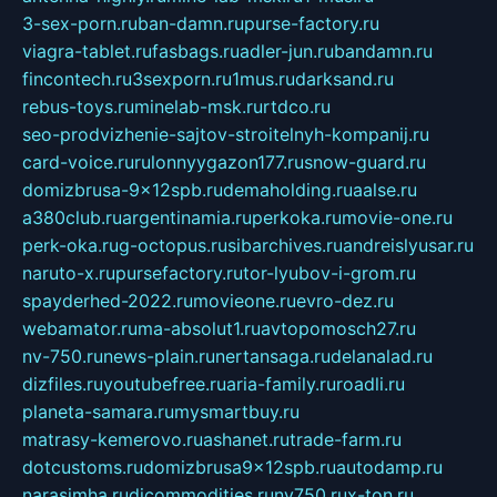
3-sex-porn.ru
ban-damn.ru
purse-factory.ru
viagra-tablet.ru
fasbags.ru
adler-jun.ru
bandamn.ru
fincontech.ru
3sexporn.ru
1mus.ru
darksand.ru
rebus-toys.ru
minelab-msk.ru
rtdco.ru
seo-prodvizhenie-sajtov-stroitelnyh-kompanij.ru
card-voice.ru
rulonnyygazon177.ru
snow-guard.ru
domizbrusa-9x12spb.ru
demaholding.ru
aalse.ru
a380club.ru
argentinamia.ru
perkoka.ru
movie-one.ru
perk-oka.ru
g-octopus.ru
sibarchives.ru
andreislyusar.ru
naruto-x.ru
pursefactory.ru
tor-lyubov-i-grom.ru
spayderhed-2022.ru
movieone.ru
evro-dez.ru
webamator.ru
ma-absolut1.ru
avtopomosch27.ru
nv-750.ru
news-plain.ru
nertansaga.ru
delanalad.ru
dizfiles.ru
youtubefree.ru
aria-family.ru
roadli.ru
planeta-samara.ru
mysmartbuy.ru
matrasy-kemerovo.ru
ashanet.ru
trade-farm.ru
dotcustoms.ru
domizbrusa9x12spb.ru
autodamp.ru
narasimha.ru
djcommodities.ru
nv750.ru
x-ton.ru