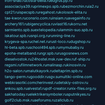
iron-snab.ru
costa-bella.ru
eugrus.pp.ru
associaciya39.ru
primexpo.spb.ru
bezmorchin.ru
ia2.ru
cpt21.ru
ispecspb.ru
regahost.ru
kolosok-elita.ru
tae-kwon.ru
consrio.com.ru
insiam.ru
avegainfo.ru
archery161.ru
bigencyclica.ru
vlast16.ru
korru.net
sarmiento.spb.su
extelopedia.ru
lammin-suo.spb.ru
iskatour.spb.ru
snpi.org.ru
running-line.ru
krygeva-spa.ru
chel.net.ru
rust-loco.ru
dugshop.ru
hl-beta.spb.ru
school494.spb.ru
mymubaby.ru
epoha-metalband.ru
ngr.spb.ru
rusgosnews.com
dieselvostok.ru
24hostel.msk.ru
w-dev.ru
f-ship.ru
regsmi.ru
filmnetwork.ru
malinasp.ru
kinosvin.ru
h2o-salon.ru
malutkayork.ru
deltaprim.spb.ru
tango-perm.ru
gooddir.ru
sgv.su
multiki-online.com
webkrasotki.com
cherinvest.ru
detskiy-ostrov.ru
ankou.spb.ru
alvesta1.ru
pdf-creator.ru
nix-files.org.ru
sakhatoday.ru
elektrikersymboler.ru
sputnikyes.ru
golf2club.msk.ru
aeforums.ru
zallclub.ru