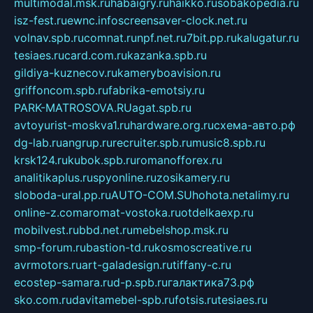
multimodal.msk.ru
habaigry.ru
haikko.ru
sobakopedia.ru
isz-fest.ru
ewnc.info
screensaver-clock.net.ru
volnav.spb.ru
comnat.ru
npf.net.ru
7bit.pp.ru
kalugatur.ru
tesiaes.ru
card.com.ru
kazanka.spb.ru
gildiya-kuznecov.ru
kameryboavision.ru
griffoncom.spb.ru
fabrika-emotsiy.ru
PARK-MATROSOVA.RU
agat.spb.ru
avtoyurist-moskva1.ru
hardware.org.ru
схема-авто.рф
dg-lab.ru
angrup.ru
recruiter.spb.ru
music8.spb.ru
krsk124.ru
kubok.spb.ru
romanofforex.ru
analitikaplus.ru
spyonline.ru
zosikamery.ru
sloboda-ural.pp.ru
AUTO-COM.SU
hohota.net
alimy.ru
online-z.com
aromat-vostoka.ru
otdelkaexp.ru
mobilvest.ru
bbd.net.ru
mebelshop.msk.ru
smp-forum.ru
bastion-td.ru
kosmoscreative.ru
avrmotors.ru
art-galadesign.ru
tiffany-c.ru
ecostep-samara.ru
d-p.spb.ru
галактика73.рф
sko.com.ru
davitamebel-spb.ru
fotsis.ru
tesiaes.ru