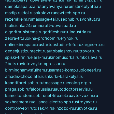
textexperts.ru
pivnaya-kruzhka.ru
kinofilmy-2021.ru
demolalapaluza.ru
tanyavanya.ru
remstir-tolyatti.ru
msdip.ru
jdol.ru
sokolovr.ru
newtech-spb.ru
rezemkleim.ru
massage-tai.ru
seonub.ru
zvonitut.ru
biolisichka24.ru
mncraft-download.ru
algoritm-sistema.ru
godflesh.ru
ru-industria.ru
zebra-tlt.ru
okna-proficom.ru
erynok.ru
onlinekinospace.ru
startupstudio-fefu.ru
zarges-ru.ru
gegenjustizunrecht.ru
autobalashov.ru
utrovortu.ru
spiski-firm.ru
elara-m.ru
kinomusorka.ru
mkcslava.ru
2bets.ru
vintovoykompressor.ru
birminghamvsfulham.ru
sarmat-komp.ru
pioneeri.ru
amadis-chocolate.ru
shkurki-karakulya.ru
kanotiforet.spb.ru
tutmassage.ru
ecolog.org.ru
praga.spb.ru
falcorussia.ru
autodoctorservis.ru
kamertondom.spb.ru
net-life.net.ru
avto-vozim.ru
sakhcamera.ru
alliance-electro.spb.ru
stroyavt.ru
controlweb1.ru
tdsak74.ru
kinzozo-ru.ru
kvotka.ru