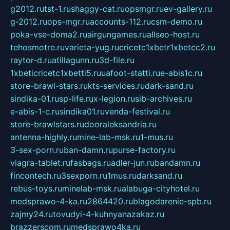
g2012.ru
tst-1.ru
shaggy-cat.ru
opsmgr.ru
ev-gallery.ru
g-2012.ru
ops-mgr.ru
accounts-112.ru
csm-demo.ru
poka-vse-doma2.ru
airgungames.ru
allseo-host.ru
tehosmotre.ru
varieta-yug.ru
cricetc1xbetr1xbetcc2.ru
raytor-d.ru
atillagunn.ru
3d-file.ru
1xbeticricetc1xbetti5.ru
uafoot-statti.ru
e-abis1c.ru
store-brawl-stars.ru
kts-services.ru
dark-sand.ru
sindika-01.ru
sp-life.ru
x-legion.ru
sib-archives.ru
e-abis-1-c.ru
sindika01.ru
venda-festival.ru
store-brawlstars.ru
dooraleksandria.ru
antenna-highly.ru
mine-lab-msk.ru
1-mus.ru
3-sex-porn.ru
ban-damn.ru
purse-factory.ru
viagra-tablet.ru
fasbags.ru
adler-jun.ru
bandamn.ru
fincontech.ru
3sexporn.ru
1mus.ru
darksand.ru
rebus-toys.ru
minelab-msk.ru
alabuga-cityhotel.ru
medsprawo-4-ka.ru
2864420.ru
blagodarenie-spb.ru
zajmy24.ru
tovudyi-4-kuhnyanazakaz.ru
brazzerscom.ru
medsprawo4ka.ru