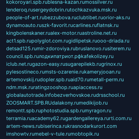
kokoroyari.spb.ru
blesna-kazan.ru
mossilver.ru
lenderoq.ru
sergeydobrin.ru
tochkazvuka.msk.ru
people-of-art.ru
bezzubova.ru
clubtibet.ru
orior-aks.ru
dynamoauto.ru
szk-favorit.ru
carlines.ru
flatnsk.ru
kingbolenskaner.ru
alex-motor.ru
astroline.net.ru
act1.spb.ru
polyglot.com.ru
gidlipetsk.ru
ooo-driada.ru
detsad125.ru
mir-zdoroviya.ru
bruslanovo.ru
siterem.ru
council.spb.ru
лодкипатриот.рф
kafekolizey.ru
iclub.net.ru
gazon-easy.ru
sugarepilekb.ru
grinox.ru
pylesostineco.ru
msts-ozarenie.ru
kameryjooan.ru
artemovskij.ru
dopler.spb.ru
aid70.ru
metall-perm.ru
ndm.msk.ru
ratingzooshop.ru
apiaccess.ru
globalautotrade.info
bezverhovskoe.ru
drsschool.ru
ZOOSMART.SPB.RU
dalakony.ru
medikijob.ru
remontt.spb.ru
photostudia.spb.ru
myragon.ru
terramia.ru
academy62.ru
gardengallereya.ru
rti.com.ru
artem-news.ru
biserinca.ru
krasnodarkurort.com
imshowtv.ru
mebel-v-tule.ru
mobtopik.ru