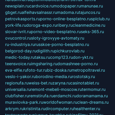
newsplain.ru
cardvoice.ru
modopaper.ru
manunae.ru
gbget.ru
alfeihavsalnassr.ru
madoma.ru
tajuncos.ru
petrovkasports.ru
porno-online-besplatno.ru
splclub.ru
york-life.ru
doroga-expo.ru
ribery.ru
cleanmedicine.ru
slovar-ivrit.ru
porno-video-besplatno.ru
seks-365.ru
ovucontrol.ru
sloty-igrovyye-avtomaty.ru
ru-industriya.ru
russkoe-porno-besplatno.ru
belgorod-day.ru
digilith.ru
pichkurovlab.ru
medic-today.ru
taksu.ru
comp123.ru
don-ykt.ru
teensvoice.ru
imgsharing.ru
domashnee-porno.ru
eva-elfie.ru
foto-tur.ru
biz-doska.ru
metropoltravel.ru
veslo-i-yakor.ru
borodino-media.ru
rostotsky.ru
regionufa.ru
weiss-bet.ru
zaryna.ru
casinotablet.ru
universalia.ru
remont-mebeli-moscow.ru
termomur.ru
clubfisher.ru
remstirufa.ru
erdamchi.ru
doramamama.ru
muraviovka-park.ru
worldofwoman.ru
clean-dreams.ru
arkrym.ru
kristinita.ru
dircomputer.ru
healthenter.ru