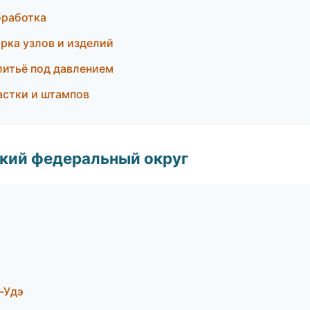
бработка
рка узлов и изделий
итьё под давлением
астки и штампов
ский федеральный округ
-Удэ