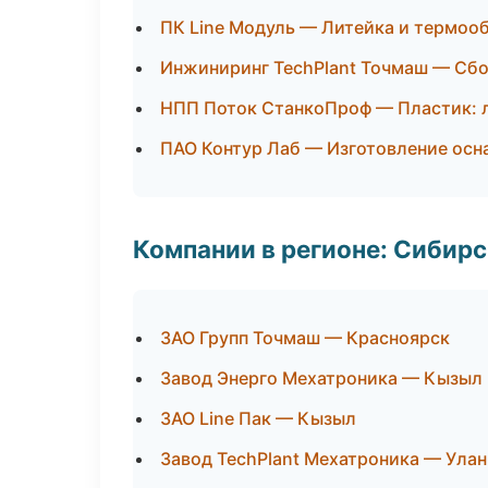
ПК Line Модуль — Литейка и термоо
Инжиниринг TechPlant Точмаш — Сбо
НПП Поток СтанкоПроф — Пластик: л
ПАО Контур Лаб — Изготовление осн
Компании в регионе: Сибир
ЗАО Групп Точмаш — Красноярск
Завод Энерго Мехатроника — Кызыл
ЗАО Line Пак — Кызыл
Завод TechPlant Мехатроника — Улан