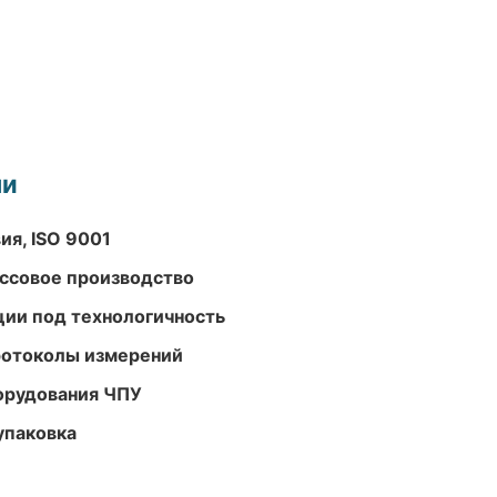
ми
ия, ISO 9001
ассовое производство
ции под технологичность
ротоколы измерений
орудования ЧПУ
упаковка