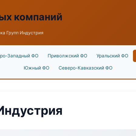
ых компаний
ка Групп Индустрия
ро-Западный ФО
Приволжский ФО
Уральский ФО
Южный ФО
Северо-Кавказский ФО
Индустрия