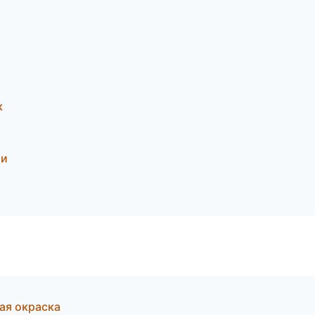
к
ти
ая окраска