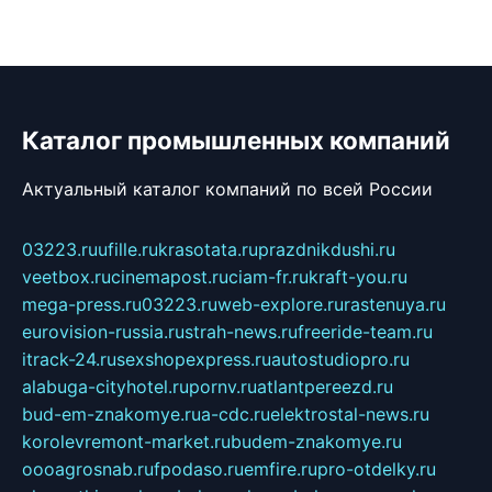
Каталог промышленных компаний
Актуальный каталог компаний по всей России
03223.ru
ufille.ru
krasotata.ru
prazdnikdushi.ru
veetbox.ru
cinemapost.ru
ciam-fr.ru
kraft-you.ru
mega-press.ru
03223.ru
web-explore.ru
rastenuya.ru
eurovision-russia.ru
strah-news.ru
freeride-team.ru
itrack-24.ru
sexshopexpress.ru
autostudiopro.ru
alabuga-cityhotel.ru
pornv.ru
atlantpereezd.ru
bud-em-znakomye.ru
a-cdc.ru
elektrostal-news.ru
korolevremont-market.ru
budem-znakomye.ru
oooagrosnab.ru
fpodaso.ru
emfire.ru
pro-otdelky.ru