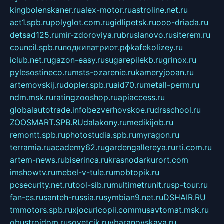
kingbolenskaner.ru
alex-motor.ru
astroline.net.ru
act1.spb.ru
polyglot.com.ru
gidlipetsk.ru
ooo-driada.ru
detsad125.ru
mir-zdoroviya.ru
bruslanovo.ru
siterem.ru
council.spb.ru
лодкипатриот.рф
kafekolizey.ru
iclub.net.ru
gazon-easy.ru
sugarepilekb.ru
grinox.ru
pylesostineco.ru
msts-ozarenie.ru
kameryjooan.ru
artemovskij.ru
dopler.spb.ru
aid70.ru
metall-perm.ru
ndm.msk.ru
ratingzooshop.ru
apiaccess.ru
globalautotrade.info
bezverhovskoe.ru
drsschool.ru
ZOOSMART.SPB.RU
dalakony.ru
medikijob.ru
remontt.spb.ru
photostudia.spb.ru
myragon.ru
terramia.ru
academy62.ru
gardengallereya.ru
rti.com.ru
artem-news.ru
biserinca.ru
krasnodarkurort.com
imshowtv.ru
mebel-v-tule.ru
mobtopik.ru
pcsecurity.net.ru
tool-sib.ru
multimetrunit.ru
sp-tour.ru
fan-cs.ru
santeh-russia.ru
symbian9.net.ru
DSHAIR.RU
tmmotors.spb.ru
xjocuricopii.com
musavtomat.msk.ru
obustrojdom.ru
sovetcik.ru
ybaranovskaya.ru