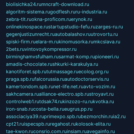
biolisichka24.ru
mncraft-download.ru
algoritm-sistema.ru
godflesh.ru
ru-industria.ru
zebra-tlt.ru
okna-proficom.ru
erynok.ru
onlinekinospace.ru
startupstudio-fefu.ru
zarges-ru.ru
gegenjustizunrecht.ru
autobalashov.ru
utrovortu.ru
spiski-firm.ru
elara-m.ru
kinomusorka.ru
mkcslava.ru
2bets.ru
vintovoykompressor.ru
birminghamvsfulham.ru
sarmat-komp.ru
pioneeri.ru
amadis-chocolate.ru
shkurki-karakulya.ru
kanotiforet.spb.ru
tutmassage.ru
ecolog.org.ru
praga.spb.ru
falcorussia.ru
autodoctorservis.ru
kamertondom.spb.ru
net-life.net.ru
avto-vozim.ru
sakhcamera.ru
alliance-electro.spb.ru
stroyavt.ru
controlweb1.ru
tdsak74.ru
kinzozo-ru.ru
kvotka.ru
iron-snab.ru
costa-bella.ru
eugrus.pp.ru
associaciya39.ru
primexpo.spb.ru
bezmorchin.ru
ia2.ru
cpt21.ru
ispecspb.ru
regahost.ru
kolosok-elita.ru
tae-kwon.ru
consrio.com.ru
insiam.ru
avegainfo.ru