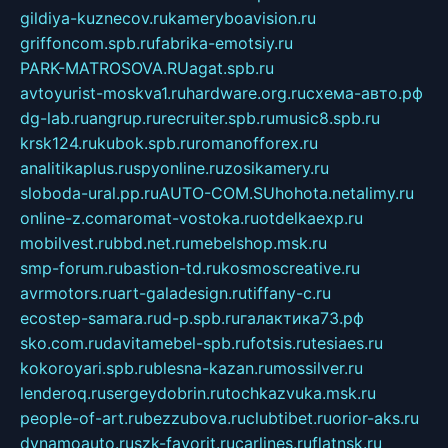
gildiya-kuznecov.ru
kameryboavision.ru
griffoncom.spb.ru
fabrika-emotsiy.ru
PARK-MATROSOVA.RU
agat.spb.ru
avtoyurist-moskva1.ru
hardware.org.ru
схема-авто.рф
dg-lab.ru
angrup.ru
recruiter.spb.ru
music8.spb.ru
krsk124.ru
kubok.spb.ru
romanofforex.ru
analitikaplus.ru
spyonline.ru
zosikamery.ru
sloboda-ural.pp.ru
AUTO-COM.SU
hohota.net
alimy.ru
online-z.com
aromat-vostoka.ru
otdelkaexp.ru
mobilvest.ru
bbd.net.ru
mebelshop.msk.ru
smp-forum.ru
bastion-td.ru
kosmoscreative.ru
avrmotors.ru
art-galadesign.ru
tiffany-c.ru
ecostep-samara.ru
d-p.spb.ru
галактика73.рф
sko.com.ru
davitamebel-spb.ru
fotsis.ru
tesiaes.ru
kokoroyari.spb.ru
blesna-kazan.ru
mossilver.ru
lenderoq.ru
sergeydobrin.ru
tochkazvuka.msk.ru
people-of-art.ru
bezzubova.ru
clubtibet.ru
orior-aks.ru
dynamoauto.ru
szk-favorit.ru
carlines.ru
flatnsk.ru