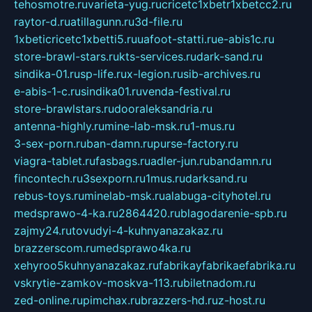
tehosmotre.ru
varieta-yug.ru
cricetc1xbetr1xbetcc2.ru
raytor-d.ru
atillagunn.ru
3d-file.ru
1xbeticricetc1xbetti5.ru
uafoot-statti.ru
e-abis1c.ru
store-brawl-stars.ru
kts-services.ru
dark-sand.ru
sindika-01.ru
sp-life.ru
x-legion.ru
sib-archives.ru
e-abis-1-c.ru
sindika01.ru
venda-festival.ru
store-brawlstars.ru
dooraleksandria.ru
antenna-highly.ru
mine-lab-msk.ru
1-mus.ru
3-sex-porn.ru
ban-damn.ru
purse-factory.ru
viagra-tablet.ru
fasbags.ru
adler-jun.ru
bandamn.ru
fincontech.ru
3sexporn.ru
1mus.ru
darksand.ru
rebus-toys.ru
minelab-msk.ru
alabuga-cityhotel.ru
medsprawo-4-ka.ru
2864420.ru
blagodarenie-spb.ru
zajmy24.ru
tovudyi-4-kuhnyanazakaz.ru
brazzerscom.ru
medsprawo4ka.ru
xehyroo5kuhnyanazakaz.ru
fabrikayfabrikaefabrika.ru
vskrytie-zamkov-moskva-113.ru
biletnadom.ru
zed-online.ru
pimchax.ru
brazzers-hd.ru
z-host.ru