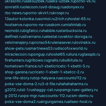
ukrasotki.ru
seksuzbek.ru
seks-uzbek.ru
porno-vk.ru
sovratili.ru
olecoon.ru
vd-dosug.ru
adonyev.ru
rbc-news.ru
porno-skvirt.ru
krospr.ru
13autor-kolonka.ru
sormol.ru
2rich.ru
hostel-65.ru
hostserve.ru
porno-na-russkom.ru
mishinlab.ru
neznobi.ru
bigfatcc.ru
habble.ru
starbucksvia.ru
delfinet.ru
silvernano.ru
elestal.ru
vektor-doroga.ru
velotrenajery.ru
pronso54.ru
lenasever.ru
lovinskix.ru
show-pets.ru
smartnews03.ru
discofoxworld.ru
miraclecoon.ru
pongup.ru
hostel65.ru
liura.ru
glasspb.ru
firehunters.ru
gribowo.ru
gnalis.ru
bulkitula.ru
hometown-france.ru
1-xbeticricetc-1-xbetti-5.ru
shop-garena.ru
cricetc-1-xbetr-1-xbetcc-2.ru
one-life-story.ru
top-halyava.ru
accounts112.ru
poka-vse-doma-2.ru
3-d-file.ru
hahahaharms.ru
g2012.ru
tst-1.ru
shaggy-cat.ru
opsmgr.ru
ev-gallery.ru
g-2012.ru
ops-mgr.ru
accounts-112.ru
csm-demo.ru
poka-vse-doma2.ru
airgungames.ru
allseo-host.ru