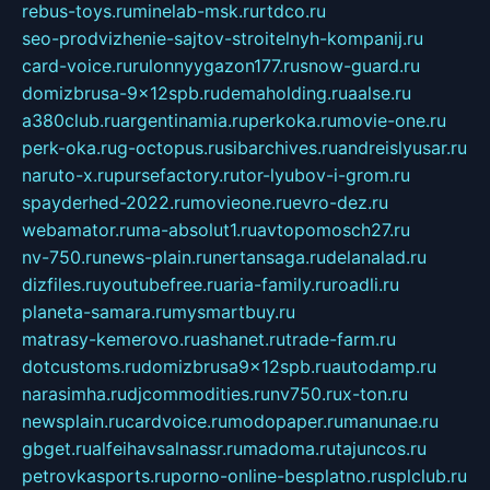
rebus-toys.ru
minelab-msk.ru
rtdco.ru
seo-prodvizhenie-sajtov-stroitelnyh-kompanij.ru
card-voice.ru
rulonnyygazon177.ru
snow-guard.ru
domizbrusa-9x12spb.ru
demaholding.ru
aalse.ru
a380club.ru
argentinamia.ru
perkoka.ru
movie-one.ru
perk-oka.ru
g-octopus.ru
sibarchives.ru
andreislyusar.ru
naruto-x.ru
pursefactory.ru
tor-lyubov-i-grom.ru
spayderhed-2022.ru
movieone.ru
evro-dez.ru
webamator.ru
ma-absolut1.ru
avtopomosch27.ru
nv-750.ru
news-plain.ru
nertansaga.ru
delanalad.ru
dizfiles.ru
youtubefree.ru
aria-family.ru
roadli.ru
planeta-samara.ru
mysmartbuy.ru
matrasy-kemerovo.ru
ashanet.ru
trade-farm.ru
dotcustoms.ru
domizbrusa9x12spb.ru
autodamp.ru
narasimha.ru
djcommodities.ru
nv750.ru
x-ton.ru
newsplain.ru
cardvoice.ru
modopaper.ru
manunae.ru
gbget.ru
alfeihavsalnassr.ru
madoma.ru
tajuncos.ru
petrovkasports.ru
porno-online-besplatno.ru
splclub.ru