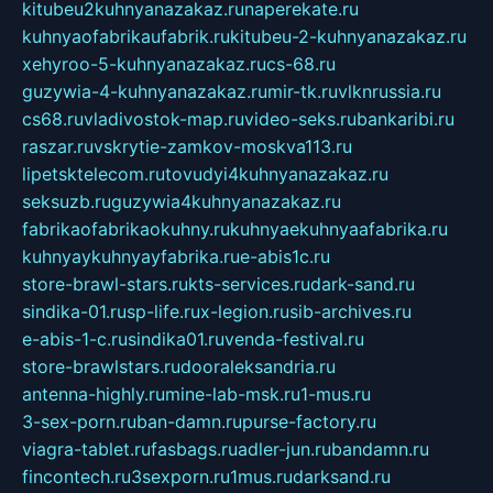
kitubeu2kuhnyanazakaz.ru
naperekate.ru
kuhnyaofabrikaufabrik.ru
kitubeu-2-kuhnyanazakaz.ru
xehyroo-5-kuhnyanazakaz.ru
cs-68.ru
guzywia-4-kuhnyanazakaz.ru
mir-tk.ru
vlknrussia.ru
cs68.ru
vladivostok-map.ru
video-seks.ru
bankaribi.ru
raszar.ru
vskrytie-zamkov-moskva113.ru
lipetsktelecom.ru
tovudyi4kuhnyanazakaz.ru
seksuzb.ru
guzywia4kuhnyanazakaz.ru
fabrikaofabrikaokuhny.ru
kuhnyaekuhnyaafabrika.ru
kuhnyaykuhnyayfabrika.ru
e-abis1c.ru
store-brawl-stars.ru
kts-services.ru
dark-sand.ru
sindika-01.ru
sp-life.ru
x-legion.ru
sib-archives.ru
e-abis-1-c.ru
sindika01.ru
venda-festival.ru
store-brawlstars.ru
dooraleksandria.ru
antenna-highly.ru
mine-lab-msk.ru
1-mus.ru
3-sex-porn.ru
ban-damn.ru
purse-factory.ru
viagra-tablet.ru
fasbags.ru
adler-jun.ru
bandamn.ru
fincontech.ru
3sexporn.ru
1mus.ru
darksand.ru