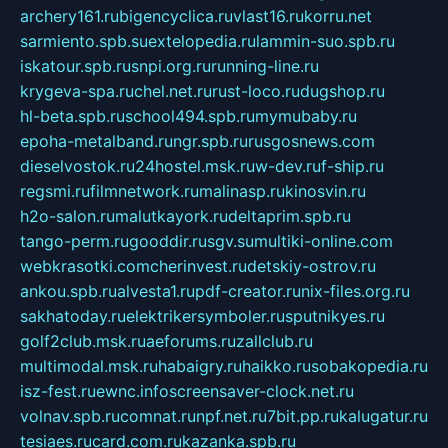
archery161.ru
bigencyclica.ru
vlast16.ru
korru.net
sarmiento.spb.su
extelopedia.ru
lammin-suo.spb.ru
iskatour.spb.ru
snpi.org.ru
running-line.ru
krygeva-spa.ru
chel.net.ru
rust-loco.ru
dugshop.ru
hl-beta.spb.ru
school494.spb.ru
mymubaby.ru
epoha-metalband.ru
ngr.spb.ru
rusgosnews.com
dieselvostok.ru
24hostel.msk.ru
w-dev.ru
f-ship.ru
regsmi.ru
filmnetwork.ru
malinasp.ru
kinosvin.ru
h2o-salon.ru
malutkayork.ru
deltaprim.spb.ru
tango-perm.ru
gooddir.ru
sgv.su
multiki-online.com
webkrasotki.com
cherinvest.ru
detskiy-ostrov.ru
ankou.spb.ru
alvesta1.ru
pdf-creator.ru
nix-files.org.ru
sakhatoday.ru
elektrikersymboler.ru
sputnikyes.ru
golf2club.msk.ru
aeforums.ru
zallclub.ru
multimodal.msk.ru
habaigry.ru
haikko.ru
sobakopedia.ru
isz-fest.ru
ewnc.info
screensaver-clock.net.ru
volnav.spb.ru
comnat.ru
npf.net.ru
7bit.pp.ru
kalugatur.ru
tesiaes.ru
card.com.ru
kazanka.spb.ru