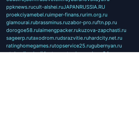
ppknews.ru
cult-alshei.ru
JAPANRUSSIA.RU
proekciyamebel.ru
imper-finans.ru
rim.org.ru
glamourai.ru
brassminus.ru
zabor-pro.ru
ftn.pp.ru
dorogoe58.ru
laimengpacker.ru
kuzova-zapchasti.ru
sageerp.ru
taxodrom.ru
dsrazvitie.ru
hardcity.net.ru
ratinghomegames.ru
topservice25.ru
gubernyan.ru
gtglasslined.ru
ii4.ru
tssport.spb.ru
andorra24.com
blackwallstreet.ru
oboimos.ru
optim-doors.com.ru
ikuch.ru
nycr.org.ru
npa21.ru
vremya-ch.spb.ru
desert000.ru
ivtorgi.ru
ifiori.ru
catalog-statei.ru
dcv.org.ru
spetsmaster174.ru
ipkameryhiseeu.ru
dum26.ru
ruspol.spb.ru
fr-opendp.ru
kam-solnyshko.ru
cheyenne-arapaho.ru
sevzapmetal.spb.ru
ted-lapidus.spb.ru
parasite-eliminator.ru
sigma-complete.ru
modernworld.ru
dama-moda.ru
eholot-group.ru
sk-nvkz.ru
DRONGOLD.RU
democratia2.ru
i-farmer.ru
mass-sport.org
jablonex.spb.ru
bookmess.ru
linkword.ru