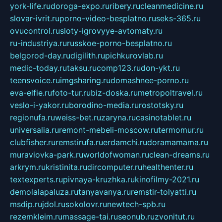
york-life.ru
doroga-expo.ru
ribery.ru
cleanmedicine.ru
slovar-ivrit.ru
porno-video-besplatno.ru
seks-365.ru
ovucontrol.ru
sloty-igrovyye-avtomaty.ru
ru-industriya.ru
russkoe-porno-besplatno.ru
belgorod-day.ru
digilith.ru
pichkurovlab.ru
medic-today.ru
taksu.ru
comp123.ru
don-ykt.ru
teensvoice.ru
imgsharing.ru
domashnee-porno.ru
eva-elfie.ru
foto-tur.ru
biz-doska.ru
metropoltravel.ru
veslo-i-yakor.ru
borodino-media.ru
rostotsky.ru
regionufa.ru
weiss-bet.ru
zaryna.ru
casinotablet.ru
universalia.ru
remont-mebeli-moscow.ru
termomur.ru
clubfisher.ru
remstirufa.ru
erdamchi.ru
doramamama.ru
muraviovka-park.ru
worldofwoman.ru
clean-dreams.ru
arkrym.ru
kristinita.ru
dircomputer.ru
healthenter.ru
textexperts.ru
pivnaya-kruzhka.ru
kinofilmy-2021.ru
demolalapaluza.ru
tanyavanya.ru
remstir-tolyatti.ru
msdip.ru
jdol.ru
sokolovr.ru
newtech-spb.ru
rezemkleim.ru
massage-tai.ru
seonub.ru
zvonitut.ru