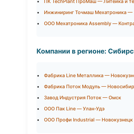
ПК TechPlant ПроМаш — Литейка и т
Инжиниринг Точмаш Мехатроника —
ООО Мехатроника Assembly — Контр
Компании в регионе: Сибир
Фабрика Line Металлика — Новокузн
Фабрика Поток Модуль — Новосиби
Завод Индустрия Поток — Омск
ООО Пак Line — Улан-Удэ
ООО Профи Industrial — Новокузнецк