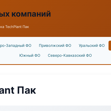
ых компаний
ка TechPlant Пак
ро-Западный ФО
Приволжский ФО
Уральский ФО
Южный ФО
Северо-Кавказский ФО
ant Пак