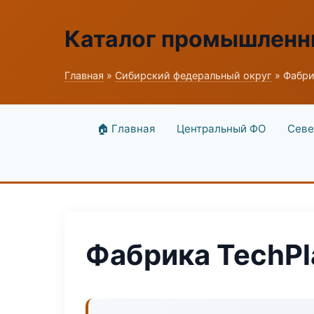
Каталог промышленн
Главная
»
Сибирский федеральный округ
» Фабри
🏠 Главная
Центральный ФО
Севе
Фабрика TechPl