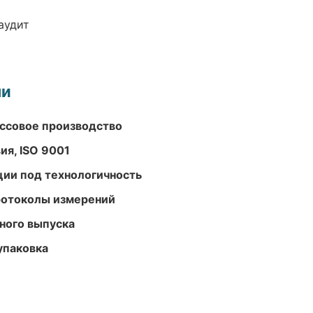
аудит
ми
ассовое производство
ия, ISO 9001
ции под технологичность
ротоколы измерений
ного выпуска
упаковка