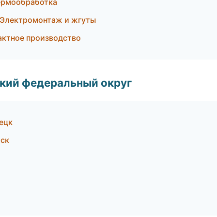
ермообработка
 Электромонтаж и жгуты
актное производство
ский федеральный округ
ецк
рск