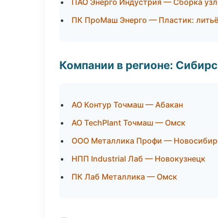
ПАО Энерго Индустрия — Сборка узл
ПК ПроМаш Энерго — Пластик: литьё
Компании в регионе: Сибир
АО Контур Точмаш — Абакан
АО TechPlant Точмаш — Омск
ООО Металлика Профи — Новосибир
НПП Industrial Лаб — Новокузнецк
ПК Лаб Металлика — Омск