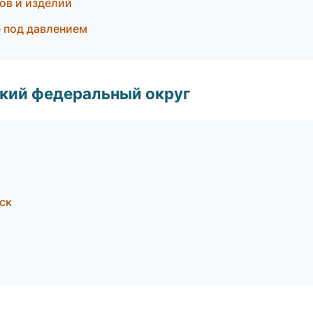
ов и изделий
 под давлением
ский федеральный округ
ск