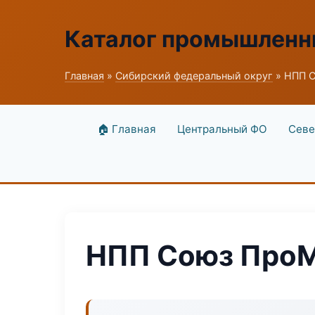
Каталог промышленн
Главная
»
Сибирский федеральный округ
» НПП 
🏠 Главная
Центральный ФО
Севе
НПП Союз Про