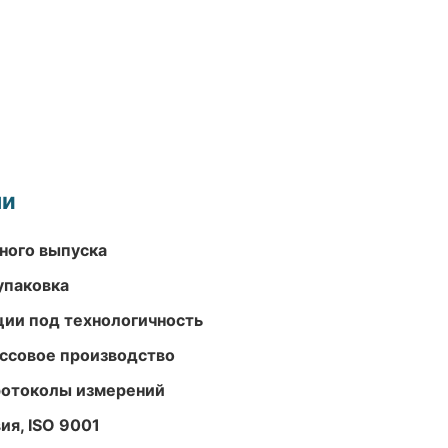
ми
ного выпуска
упаковка
ции под технологичность
ассовое производство
ротоколы измерений
ия, ISO 9001