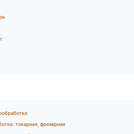
рь
г
ообработка
тка: токарная, фрезерная