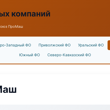
ых компаний
Союз ПроМаш
ро-Западный ФО
Приволжский ФО
Уральский ФО
Южный ФО
Северо-Кавказский ФО
Маш