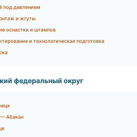
ё под давлением
онтаж и жгуты
е оснастки и штампов
тирование и технологическая подготовка
ска
ский федеральный округ
нецк
 — Абакан
цк