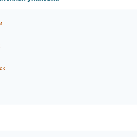
и
к
ск