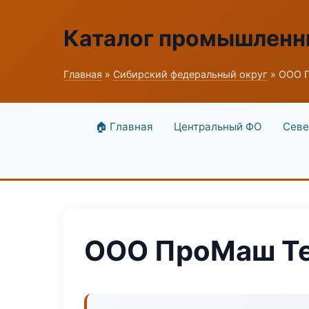
Каталог промышленн
Главная
»
Сибирский федеральный округ
» ООО П
🏠 Главная
Центральный ФО
Севе
ООО ПроМаш Te