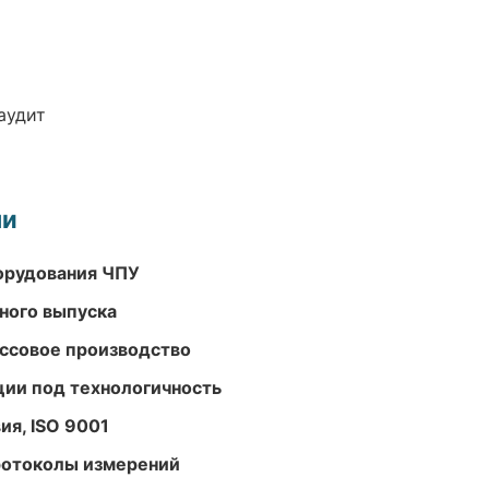
аудит
ми
орудования ЧПУ
ного выпуска
ассовое производство
ции под технологичность
ия, ISO 9001
ротоколы измерений