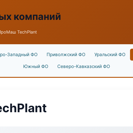
ых компаний
роМаш TechPlant
ро-Западный ФО
Приволжский ФО
Уральский ФО
Южный ФО
Северо-Кавказский ФО
chPlant