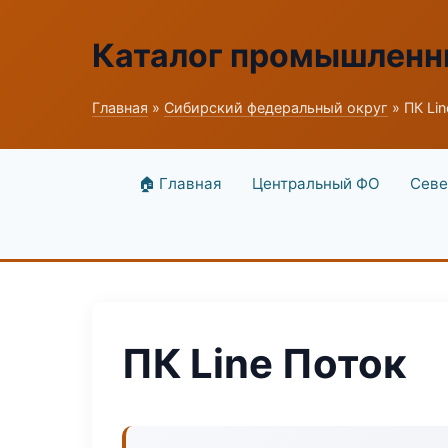
Каталог промышленн
Главная
»
Сибирский федеральный округ
» ПК Li
🏠 Главная
Центральный ФО
Севе
ПК Line Поток