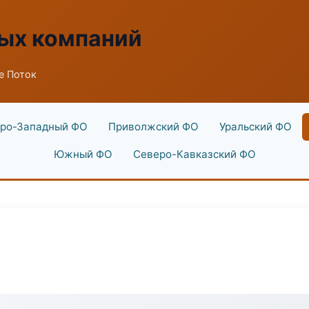
ых компаний
ne Поток
ро-Западный ФО
Приволжский ФО
Уральский ФО
Южный ФО
Северо-Кавказский ФО