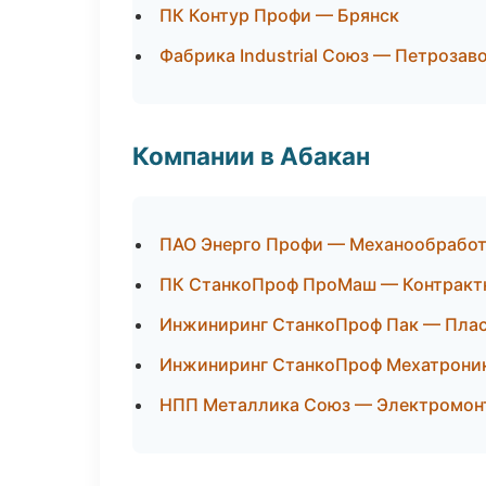
ПК Контур Профи — Брянск
Фабрика Industrial Союз — Петрозав
Компании в Абакан
ПАО Энерго Профи — Механообработк
ПК СтанкоПроф ПроМаш — Контракт
Инжиниринг СтанкоПроф Пак — Пласт
Инжиниринг СтанкоПроф Мехатроник
НПП Металлика Союз — Электромон