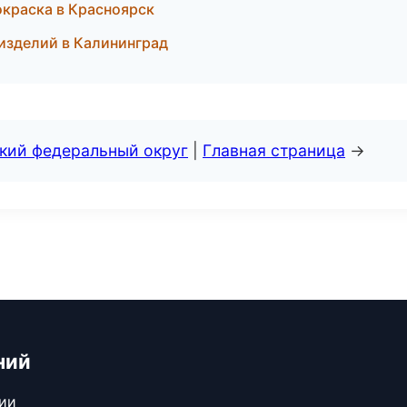
окраска в Красноярск
изделий в Калининград
ский федеральный округ
|
Главная страница
→
ний
сии