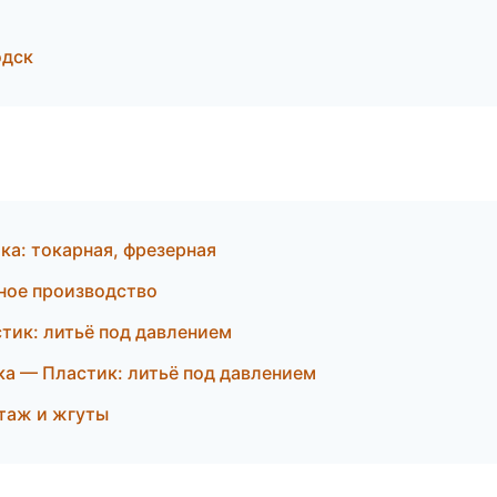
одск
а: токарная, фрезерная
ное производство
ик: литьё под давлением
а — Пластик: литьё под давлением
таж и жгуты