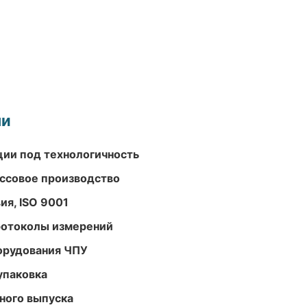
ми
ции под технологичность
ассовое производство
ия, ISO 9001
ротоколы измерений
орудования ЧПУ
упаковка
ного выпуска