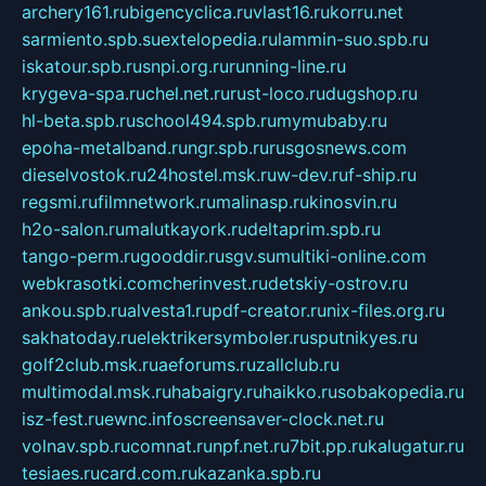
archery161.ru
bigencyclica.ru
vlast16.ru
korru.net
sarmiento.spb.su
extelopedia.ru
lammin-suo.spb.ru
iskatour.spb.ru
snpi.org.ru
running-line.ru
krygeva-spa.ru
chel.net.ru
rust-loco.ru
dugshop.ru
hl-beta.spb.ru
school494.spb.ru
mymubaby.ru
epoha-metalband.ru
ngr.spb.ru
rusgosnews.com
dieselvostok.ru
24hostel.msk.ru
w-dev.ru
f-ship.ru
regsmi.ru
filmnetwork.ru
malinasp.ru
kinosvin.ru
h2o-salon.ru
malutkayork.ru
deltaprim.spb.ru
tango-perm.ru
gooddir.ru
sgv.su
multiki-online.com
webkrasotki.com
cherinvest.ru
detskiy-ostrov.ru
ankou.spb.ru
alvesta1.ru
pdf-creator.ru
nix-files.org.ru
sakhatoday.ru
elektrikersymboler.ru
sputnikyes.ru
golf2club.msk.ru
aeforums.ru
zallclub.ru
multimodal.msk.ru
habaigry.ru
haikko.ru
sobakopedia.ru
isz-fest.ru
ewnc.info
screensaver-clock.net.ru
volnav.spb.ru
comnat.ru
npf.net.ru
7bit.pp.ru
kalugatur.ru
tesiaes.ru
card.com.ru
kazanka.spb.ru