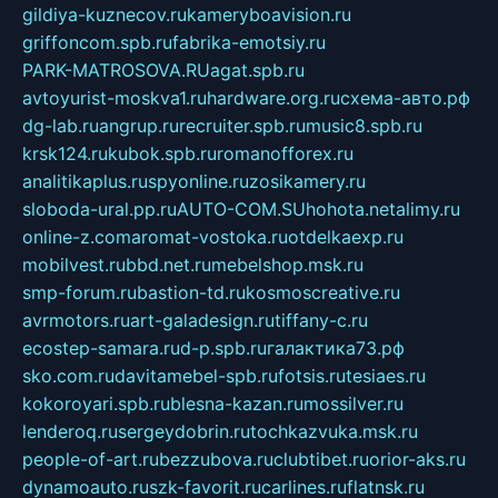
gildiya-kuznecov.ru
kameryboavision.ru
griffoncom.spb.ru
fabrika-emotsiy.ru
PARK-MATROSOVA.RU
agat.spb.ru
avtoyurist-moskva1.ru
hardware.org.ru
схема-авто.рф
dg-lab.ru
angrup.ru
recruiter.spb.ru
music8.spb.ru
krsk124.ru
kubok.spb.ru
romanofforex.ru
analitikaplus.ru
spyonline.ru
zosikamery.ru
sloboda-ural.pp.ru
AUTO-COM.SU
hohota.net
alimy.ru
online-z.com
aromat-vostoka.ru
otdelkaexp.ru
mobilvest.ru
bbd.net.ru
mebelshop.msk.ru
smp-forum.ru
bastion-td.ru
kosmoscreative.ru
avrmotors.ru
art-galadesign.ru
tiffany-c.ru
ecostep-samara.ru
d-p.spb.ru
галактика73.рф
sko.com.ru
davitamebel-spb.ru
fotsis.ru
tesiaes.ru
kokoroyari.spb.ru
blesna-kazan.ru
mossilver.ru
lenderoq.ru
sergeydobrin.ru
tochkazvuka.msk.ru
people-of-art.ru
bezzubova.ru
clubtibet.ru
orior-aks.ru
dynamoauto.ru
szk-favorit.ru
carlines.ru
flatnsk.ru