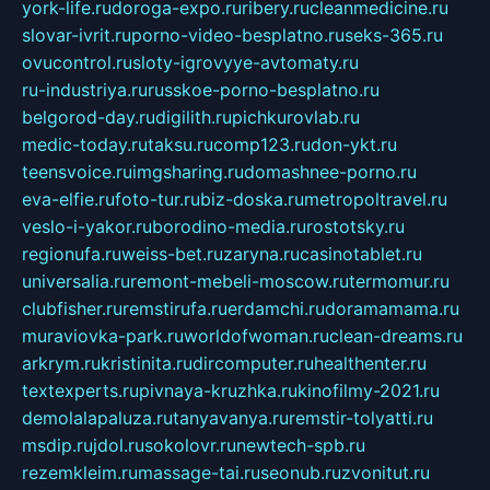
york-life.ru
doroga-expo.ru
ribery.ru
cleanmedicine.ru
slovar-ivrit.ru
porno-video-besplatno.ru
seks-365.ru
ovucontrol.ru
sloty-igrovyye-avtomaty.ru
ru-industriya.ru
russkoe-porno-besplatno.ru
belgorod-day.ru
digilith.ru
pichkurovlab.ru
medic-today.ru
taksu.ru
comp123.ru
don-ykt.ru
teensvoice.ru
imgsharing.ru
domashnee-porno.ru
eva-elfie.ru
foto-tur.ru
biz-doska.ru
metropoltravel.ru
veslo-i-yakor.ru
borodino-media.ru
rostotsky.ru
regionufa.ru
weiss-bet.ru
zaryna.ru
casinotablet.ru
universalia.ru
remont-mebeli-moscow.ru
termomur.ru
clubfisher.ru
remstirufa.ru
erdamchi.ru
doramamama.ru
muraviovka-park.ru
worldofwoman.ru
clean-dreams.ru
arkrym.ru
kristinita.ru
dircomputer.ru
healthenter.ru
textexperts.ru
pivnaya-kruzhka.ru
kinofilmy-2021.ru
demolalapaluza.ru
tanyavanya.ru
remstir-tolyatti.ru
msdip.ru
jdol.ru
sokolovr.ru
newtech-spb.ru
rezemkleim.ru
massage-tai.ru
seonub.ru
zvonitut.ru