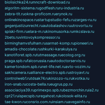
biolisichka24.ru
mncraft-download.ru
algoritm-sistema.ru
godflesh.ru
ru-industria.ru
zebra-tlt.ru
okna-proficom.ru
erynok.ru
onlinekinospace.ru
startupstudio-fefu.ru
zarges-ru.ru
gegenjustizunrecht.ru
autobalashov.ru
utrovortu.ru
spiski-firm.ru
elara-m.ru
kinomusorka.ru
mkcslava.ru
2bets.ru
vintovoykompressor.ru
birminghamvsfulham.ru
sarmat-komp.ru
pioneeri.ru
amadis-chocolate.ru
shkurki-karakulya.ru
kanotiforet.spb.ru
tutmassage.ru
ecolog.org.ru
praga.spb.ru
falcorussia.ru
autodoctorservis.ru
kamertondom.spb.ru
net-life.net.ru
avto-vozim.ru
sakhcamera.ru
alliance-electro.spb.ru
stroyavt.ru
controlweb1.ru
tdsak74.ru
kinzozo-ru.ru
kvotka.ru
iron-snab.ru
costa-bella.ru
eugrus.pp.ru
associaciya39.ru
primexpo.spb.ru
bezmorchin.ru
ia2.ru
cpt21.ru
ispecspb.ru
regahost.ru
kolosok-elita.ru
tae-kwon.ru
consrio.com.ru
insiam.ru
avegainfo.ru