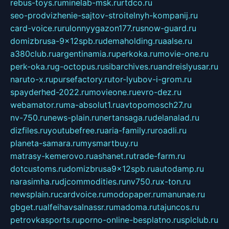
rebus-toys.ru
minelab-msk.ru
rtdco.ru
seo-prodvizhenie-sajtov-stroitelnyh-kompanij.ru
card-voice.ru
rulonnyygazon177.ru
snow-guard.ru
domizbrusa-9x12spb.ru
demaholding.ru
aalse.ru
a380club.ru
argentinamia.ru
perkoka.ru
movie-one.ru
perk-oka.ru
g-octopus.ru
sibarchives.ru
andreislyusar.ru
naruto-x.ru
pursefactory.ru
tor-lyubov-i-grom.ru
spayderhed-2022.ru
movieone.ru
evro-dez.ru
webamator.ru
ma-absolut1.ru
avtopomosch27.ru
nv-750.ru
news-plain.ru
nertansaga.ru
delanalad.ru
dizfiles.ru
youtubefree.ru
aria-family.ru
roadli.ru
planeta-samara.ru
mysmartbuy.ru
matrasy-kemerovo.ru
ashanet.ru
trade-farm.ru
dotcustoms.ru
domizbrusa9x12spb.ru
autodamp.ru
narasimha.ru
djcommodities.ru
nv750.ru
x-ton.ru
newsplain.ru
cardvoice.ru
modopaper.ru
manunae.ru
gbget.ru
alfeihavsalnassr.ru
madoma.ru
tajuncos.ru
petrovkasports.ru
porno-online-besplatno.ru
splclub.ru