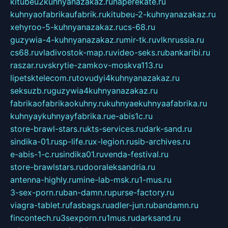
kitubeu2kuhnyanazakaz.ru
naperekate.ru
kuhnyaofabrikaufabrik.ru
kitubeu-2-kuhnyanazakaz.ru
xehyroo-5-kuhnyanazakaz.ru
cs-68.ru
guzywia-4-kuhnyanazakaz.ru
mir-tk.ru
vlknrussia.ru
cs68.ru
vladivostok-map.ru
video-seks.ru
bankaribi.ru
raszar.ru
vskrytie-zamkov-moskva113.ru
lipetsktelecom.ru
tovudyi4kuhnyanazakaz.ru
seksuzb.ru
guzywia4kuhnyanazakaz.ru
fabrikaofabrikaokuhny.ru
kuhnyaekuhnyaafabrika.ru
kuhnyaykuhnyayfabrika.ru
e-abis1c.ru
store-brawl-stars.ru
kts-services.ru
dark-sand.ru
sindika-01.ru
sp-life.ru
x-legion.ru
sib-archives.ru
e-abis-1-c.ru
sindika01.ru
venda-festival.ru
store-brawlstars.ru
dooraleksandria.ru
antenna-highly.ru
mine-lab-msk.ru
1-mus.ru
3-sex-porn.ru
ban-damn.ru
purse-factory.ru
viagra-tablet.ru
fasbags.ru
adler-jun.ru
bandamn.ru
fincontech.ru
3sexporn.ru
1mus.ru
darksand.ru