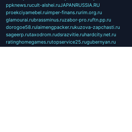
ppknews.ru
cult-alshei.ru
JAPANRUSSIA.RU
proekciyamebel.ru
imper-finans.ru
rim.org.ru
glamourai.ru
brassminus.ru
zabor-pro.ru
ftn.pp.ru
dorogoe58.ru
laimengpacker.ru
kuzova-zapchasti.ru
sageerp.ru
taxodrom.ru
dsrazvitie.ru
hardcity.net.ru
ratinghomegames.ru
topservice25.ru
gubernyan.ru
gtglasslined.ru
ii4.ru
tssport.spb.ru
andorra24.com
blackwallstreet.ru
oboimos.ru
optim-doors.com.ru
ikuch.ru
nycr.org.ru
npa21.ru
vremya-ch.spb.ru
desert000.ru
ivtorgi.ru
ifiori.ru
catalog-statei.ru
dcv.org.ru
spetsmaster174.ru
ipkameryhiseeu.ru
dum26.ru
ruspol.spb.ru
fr-opendp.ru
kam-solnyshko.ru
cheyenne-arapaho.ru
sevzapmetal.spb.ru
ted-lapidus.spb.ru
parasite-eliminator.ru
sigma-complete.ru
modernworld.ru
dama-moda.ru
eholot-group.ru
sk-nvkz.ru
DRONGOLD.RU
democratia2.ru
i-farmer.ru
mass-sport.org
jablonex.spb.ru
bookmess.ru
linkword.ru