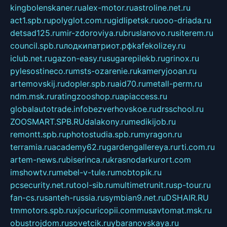
kingbolenskaner.ru
alex-motor.ru
astroline.net.ru
act1.spb.ru
polyglot.com.ru
gidlipetsk.ru
ooo-driada.ru
detsad125.ru
mir-zdoroviya.ru
bruslanovo.ru
siterem.ru
council.spb.ru
лодкипатриот.рф
kafekolizey.ru
iclub.net.ru
gazon-easy.ru
sugarepilekb.ru
grinox.ru
pylesostineco.ru
msts-ozarenie.ru
kameryjooan.ru
artemovskij.ru
dopler.spb.ru
aid70.ru
metall-perm.ru
ndm.msk.ru
ratingzooshop.ru
apiaccess.ru
globalautotrade.info
bezverhovskoe.ru
drsschool.ru
ZOOSMART.SPB.RU
dalakony.ru
medikijob.ru
remontt.spb.ru
photostudia.spb.ru
myragon.ru
terramia.ru
academy62.ru
gardengallereya.ru
rti.com.ru
artem-news.ru
biserinca.ru
krasnodarkurort.com
imshowtv.ru
mebel-v-tule.ru
mobtopik.ru
pcsecurity.net.ru
tool-sib.ru
multimetrunit.ru
sp-tour.ru
fan-cs.ru
santeh-russia.ru
symbian9.net.ru
DSHAIR.RU
tmmotors.spb.ru
xjocuricopii.com
musavtomat.msk.ru
obustrojdom.ru
sovetcik.ru
ybaranovskaya.ru