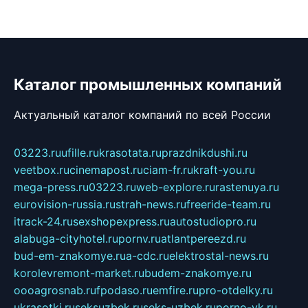
Каталог промышленных компаний
Актуальный каталог компаний по всей России
03223.ru
ufille.ru
krasotata.ru
prazdnikdushi.ru
veetbox.ru
cinemapost.ru
ciam-fr.ru
kraft-you.ru
mega-press.ru
03223.ru
web-explore.ru
rastenuya.ru
eurovision-russia.ru
strah-news.ru
freeride-team.ru
itrack-24.ru
sexshopexpress.ru
autostudiopro.ru
alabuga-cityhotel.ru
pornv.ru
atlantpereezd.ru
bud-em-znakomye.ru
a-cdc.ru
elektrostal-news.ru
korolevremont-market.ru
budem-znakomye.ru
oooagrosnab.ru
fpodaso.ru
emfire.ru
pro-otdelky.ru
ukrasotki.ru
seksuzbek.ru
seks-uzbek.ru
porno-vk.ru