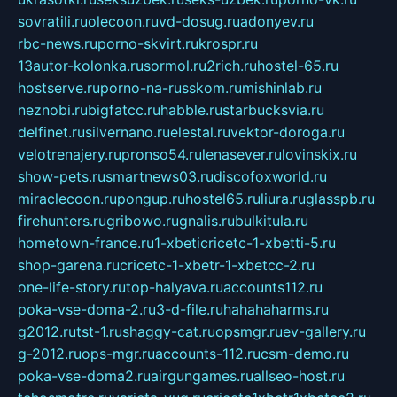
sovratili.ru
olecoon.ru
vd-dosug.ru
adonyev.ru
rbc-news.ru
porno-skvirt.ru
krospr.ru
13autor-kolonka.ru
sormol.ru
2rich.ru
hostel-65.ru
hostserve.ru
porno-na-russkom.ru
mishinlab.ru
neznobi.ru
bigfatcc.ru
habble.ru
starbucksvia.ru
delfinet.ru
silvernano.ru
elestal.ru
vektor-doroga.ru
velotrenajery.ru
pronso54.ru
lenasever.ru
lovinskix.ru
show-pets.ru
smartnews03.ru
discofoxworld.ru
miraclecoon.ru
pongup.ru
hostel65.ru
liura.ru
glasspb.ru
firehunters.ru
gribowo.ru
gnalis.ru
bulkitula.ru
hometown-france.ru
1-xbeticricetc-1-xbetti-5.ru
shop-garena.ru
cricetc-1-xbetr-1-xbetcc-2.ru
one-life-story.ru
top-halyava.ru
accounts112.ru
poka-vse-doma-2.ru
3-d-file.ru
hahahaharms.ru
g2012.ru
tst-1.ru
shaggy-cat.ru
opsmgr.ru
ev-gallery.ru
g-2012.ru
ops-mgr.ru
accounts-112.ru
csm-demo.ru
poka-vse-doma2.ru
airgungames.ru
allseo-host.ru