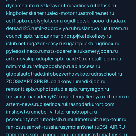
dynamoauto.ru
szk-favorit.ru
carlines.ru
flatnsk.ru
kingbolenskaner.ru
alex-motor.ru
astroline.net.ru
act1.spb.ru
polyglot.com.ru
gidlipetsk.ru
ooo-driada.ru
detsad125.ru
mir-zdoroviya.ru
bruslanovo.ru
siterem.ru
council.spb.ru
лодкипатриот.рф
kafekolizey.ru
iclub.net.ru
gazon-easy.ru
sugarepilekb.ru
grinox.ru
pylesostineco.ru
msts-ozarenie.ru
kameryjooan.ru
artemovskij.ru
dopler.spb.ru
aid70.ru
metall-perm.ru
ndm.msk.ru
ratingzooshop.ru
apiaccess.ru
globalautotrade.info
bezverhovskoe.ru
drsschool.ru
ZOOSMART.SPB.RU
dalakony.ru
medikijob.ru
remontt.spb.ru
photostudia.spb.ru
myragon.ru
terramia.ru
academy62.ru
gardengallereya.ru
rti.com.ru
artem-news.ru
biserinca.ru
krasnodarkurort.com
imshowtv.ru
mebel-v-tule.ru
mobtopik.ru
pcsecurity.net.ru
tool-sib.ru
multimetrunit.ru
sp-tour.ru
fan-cs.ru
santeh-russia.ru
symbian9.net.ru
DSHAIR.RU
tmmotors.spb.ru
xjocuricopii.com
musavtomat.msk.ru