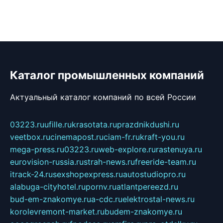
Каталог промышленных компаний
Актуальный каталог компаний по всей России
03223.ru
ufille.ru
krasotata.ru
prazdnikdushi.ru
veetbox.ru
cinemapost.ru
ciam-fr.ru
kraft-you.ru
mega-press.ru
03223.ru
web-explore.ru
rastenuya.ru
eurovision-russia.ru
strah-news.ru
freeride-team.ru
itrack-24.ru
sexshopexpress.ru
autostudiopro.ru
alabuga-cityhotel.ru
pornv.ru
atlantpereezd.ru
bud-em-znakomye.ru
a-cdc.ru
elektrostal-news.ru
korolevremont-market.ru
budem-znakomye.ru