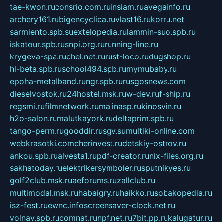
tae-kwon.ru
consrio.com.ru
insiam.ru
avegainfo.ru
archery161.ru
bigencyclica.ru
vlast16.ru
korru.net
sarmiento.spb.su
extelopedia.ru
lammin-suo.spb.ru
iskatour.spb.ru
snpi.org.ru
running-line.ru
krygeva-spa.ru
chel.net.ru
rust-loco.ru
dugshop.ru
hl-beta.spb.ru
school494.spb.ru
mymubaby.ru
epoha-metalband.ru
ngr.spb.ru
rusgosnews.com
dieselvostok.ru
24hostel.msk.ru
w-dev.ru
f-ship.ru
regsmi.ru
filmnetwork.ru
malinasp.ru
kinosvin.ru
h2o-salon.ru
malutkayork.ru
deltaprim.spb.ru
tango-perm.ru
gooddir.ru
sgv.su
multiki-online.com
webkrasotki.com
cherinvest.ru
detskiy-ostrov.ru
ankou.spb.ru
alvesta1.ru
pdf-creator.ru
nix-files.org.ru
sakhatoday.ru
elektrikersymboler.ru
sputnikyes.ru
golf2club.msk.ru
aeforums.ru
zallclub.ru
multimodal.msk.ru
habaigry.ru
haikko.ru
sobakopedia.ru
isz-fest.ru
ewnc.info
screensaver-clock.net.ru
volnav.spb.ru
comnat.ru
npf.net.ru
7bit.pp.ru
kalugatur.ru