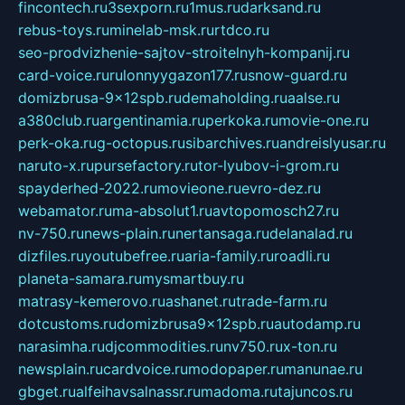
fincontech.ru
3sexporn.ru
1mus.ru
darksand.ru
rebus-toys.ru
minelab-msk.ru
rtdco.ru
seo-prodvizhenie-sajtov-stroitelnyh-kompanij.ru
card-voice.ru
rulonnyygazon177.ru
snow-guard.ru
domizbrusa-9x12spb.ru
demaholding.ru
aalse.ru
a380club.ru
argentinamia.ru
perkoka.ru
movie-one.ru
perk-oka.ru
g-octopus.ru
sibarchives.ru
andreislyusar.ru
naruto-x.ru
pursefactory.ru
tor-lyubov-i-grom.ru
spayderhed-2022.ru
movieone.ru
evro-dez.ru
webamator.ru
ma-absolut1.ru
avtopomosch27.ru
nv-750.ru
news-plain.ru
nertansaga.ru
delanalad.ru
dizfiles.ru
youtubefree.ru
aria-family.ru
roadli.ru
planeta-samara.ru
mysmartbuy.ru
matrasy-kemerovo.ru
ashanet.ru
trade-farm.ru
dotcustoms.ru
domizbrusa9x12spb.ru
autodamp.ru
narasimha.ru
djcommodities.ru
nv750.ru
x-ton.ru
newsplain.ru
cardvoice.ru
modopaper.ru
manunae.ru
gbget.ru
alfeihavsalnassr.ru
madoma.ru
tajuncos.ru