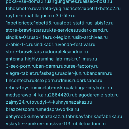
poka-vse-doma2.ru
airgungames.ru
allseo-host.ru
tehosmotre.ru
varieta-yug.ru
cricetc1xbetr1xbetcc2.ru
raytor-d.ru
atillagunn.ru
3d-file.ru
1xbeticricetc1xbetti5.ru
uafoot-statti.ru
e-abis1c.ru
store-brawl-stars.ru
kts-services.ru
dark-sand.ru
sindika-01.ru
sp-life.ru
x-legion.ru
sib-archives.ru
e-abis-1-c.ru
sindika01.ru
venda-festival.ru
store-brawlstars.ru
dooraleksandria.ru
antenna-highly.ru
mine-lab-msk.ru
1-mus.ru
3-sex-porn.ru
ban-damn.ru
purse-factory.ru
viagra-tablet.ru
fasbags.ru
adler-jun.ru
bandamn.ru
fincontech.ru
3sexporn.ru
1mus.ru
darksand.ru
rebus-toys.ru
minelab-msk.ru
alabuga-cityhotel.ru
medsprawo-4-ka.ru
2864420.ru
blagodarenie-spb.ru
zajmy24.ru
tovudyi-4-kuhnyanazakaz.ru
brazzerscom.ru
medsprawo4ka.ru
xehyroo5kuhnyanazakaz.ru
fabrikayfabrikaefabrika.ru
vskrytie-zamkov-moskva-113.ru
biletnadom.ru