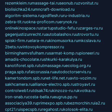
rezemkleim.ru
massage-tai.ru
seonub.ru
zvonitut.ru
biolisichka24.ru
mncraft-download.ru
algoritm-sistema.ru
godflesh.ru
ru-industria.ru
zebra-tlt.ru
okna-proficom.ru
erynok.ru
onlinekinospace.ru
startupstudio-fefu.ru
zarges-ru.ru
gegenjustizunrecht.ru
autobalashov.ru
utrovortu.ru
spiski-firm.ru
elara-m.ru
kinomusorka.ru
mkcslava.ru
2bets.ru
vintovoykompressor.ru
birminghamvsfulham.ru
sarmat-komp.ru
pioneeri.ru
amadis-chocolate.ru
shkurki-karakulya.ru
kanotiforet.spb.ru
tutmassage.ru
ecolog.org.ru
praga.spb.ru
falcorussia.ru
autodoctorservis.ru
kamertondom.spb.ru
net-life.net.ru
avto-vozim.ru
sakhcamera.ru
alliance-electro.spb.ru
stroyavt.ru
controlweb1.ru
tdsak74.ru
kinzozo-ru.ru
kvotka.ru
iron-snab.ru
costa-bella.ru
eugrus.pp.ru
associaciya39.ru
primexpo.spb.ru
bezmorchin.ru
ia2.ru
cpt21.ru
ispecspb.ru
regahost.ru
kolosok-elita.ru