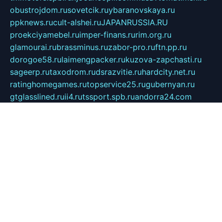
obustrojdom.ru
sovetcik.ru
ybaranovskaya.ru
ppknews.ru
cult-alshei.ru
JAPANRUSSIA.RU
proekciyamebel.ru
imper-finans.ru
rim.org.ru
glamourai.ru
brassminus.ru
zabor-pro.ru
ftn.pp.ru
dorogoe58.ru
laimengpacker.ru
kuzova-zapchasti.ru
sageerp.ru
taxodrom.ru
dsrazvitie.ru
hardcity.net.ru
ratinghomegames.ru
topservice25.ru
gubernyan.ru
gtglasslined.ru
ii4.ru
tssport.spb.ru
andorra24.com
blackwallstreet.ru
oboimos.ru
optim-doors.com.ru
ikuch.ru
nycr.org.ru
npa21.ru
vremya-ch.spb.ru
desert000.ru
ivtorgi.ru
ifiori.ru
catalog-statei.ru
dcv.org.ru
spetsmaster174.ru
ipkameryhiseeu.ru
dum26.ru
ruspol.spb.ru
fr-opendp.ru
kam-solnyshko.ru
cheyenne-arapaho.ru
sevzapmetal.spb.ru
ted-lapidus.spb.ru
parasite-eliminator.ru
sigma-complete.ru
modernworld.ru
dama-moda.ru
eholot-group.ru
sk-nvkz.ru
DRONGOLD.RU
democratia2.ru
i-farmer.ru
mass-sport.org