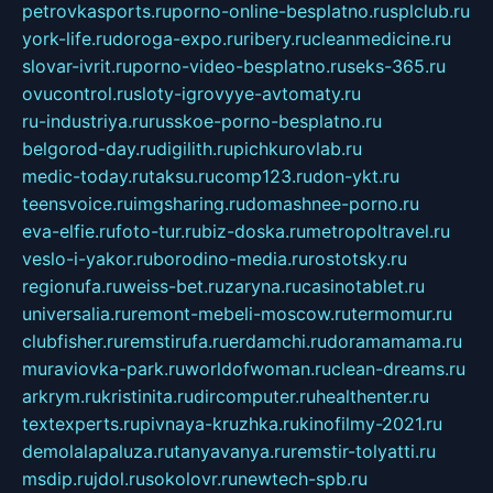
petrovkasports.ru
porno-online-besplatno.ru
splclub.ru
york-life.ru
doroga-expo.ru
ribery.ru
cleanmedicine.ru
slovar-ivrit.ru
porno-video-besplatno.ru
seks-365.ru
ovucontrol.ru
sloty-igrovyye-avtomaty.ru
ru-industriya.ru
russkoe-porno-besplatno.ru
belgorod-day.ru
digilith.ru
pichkurovlab.ru
medic-today.ru
taksu.ru
comp123.ru
don-ykt.ru
teensvoice.ru
imgsharing.ru
domashnee-porno.ru
eva-elfie.ru
foto-tur.ru
biz-doska.ru
metropoltravel.ru
veslo-i-yakor.ru
borodino-media.ru
rostotsky.ru
regionufa.ru
weiss-bet.ru
zaryna.ru
casinotablet.ru
universalia.ru
remont-mebeli-moscow.ru
termomur.ru
clubfisher.ru
remstirufa.ru
erdamchi.ru
doramamama.ru
muraviovka-park.ru
worldofwoman.ru
clean-dreams.ru
arkrym.ru
kristinita.ru
dircomputer.ru
healthenter.ru
textexperts.ru
pivnaya-kruzhka.ru
kinofilmy-2021.ru
demolalapaluza.ru
tanyavanya.ru
remstir-tolyatti.ru
msdip.ru
jdol.ru
sokolovr.ru
newtech-spb.ru