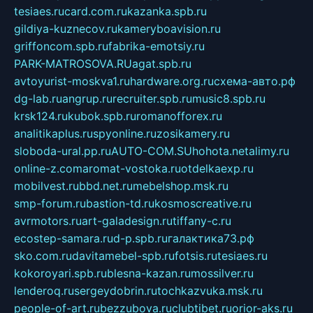
tesiaes.ru
card.com.ru
kazanka.spb.ru
gildiya-kuznecov.ru
kameryboavision.ru
griffoncom.spb.ru
fabrika-emotsiy.ru
PARK-MATROSOVA.RU
agat.spb.ru
avtoyurist-moskva1.ru
hardware.org.ru
схема-авто.рф
dg-lab.ru
angrup.ru
recruiter.spb.ru
music8.spb.ru
krsk124.ru
kubok.spb.ru
romanofforex.ru
analitikaplus.ru
spyonline.ru
zosikamery.ru
sloboda-ural.pp.ru
AUTO-COM.SU
hohota.net
alimy.ru
online-z.com
aromat-vostoka.ru
otdelkaexp.ru
mobilvest.ru
bbd.net.ru
mebelshop.msk.ru
smp-forum.ru
bastion-td.ru
kosmoscreative.ru
avrmotors.ru
art-galadesign.ru
tiffany-c.ru
ecostep-samara.ru
d-p.spb.ru
галактика73.рф
sko.com.ru
davitamebel-spb.ru
fotsis.ru
tesiaes.ru
kokoroyari.spb.ru
blesna-kazan.ru
mossilver.ru
lenderoq.ru
sergeydobrin.ru
tochkazvuka.msk.ru
people-of-art.ru
bezzubova.ru
clubtibet.ru
orior-aks.ru