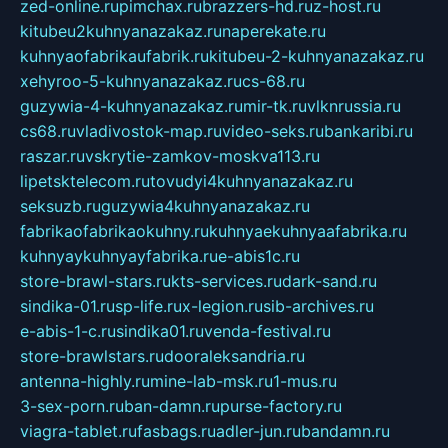
zed-online.ru
pimchax.ru
brazzers-hd.ru
z-host.ru
kitubeu2kuhnyanazakaz.ru
naperekate.ru
kuhnyaofabrikaufabrik.ru
kitubeu-2-kuhnyanazakaz.ru
xehyroo-5-kuhnyanazakaz.ru
cs-68.ru
guzywia-4-kuhnyanazakaz.ru
mir-tk.ru
vlknrussia.ru
cs68.ru
vladivostok-map.ru
video-seks.ru
bankaribi.ru
raszar.ru
vskrytie-zamkov-moskva113.ru
lipetsktelecom.ru
tovudyi4kuhnyanazakaz.ru
seksuzb.ru
guzywia4kuhnyanazakaz.ru
fabrikaofabrikaokuhny.ru
kuhnyaekuhnyaafabrika.ru
kuhnyaykuhnyayfabrika.ru
e-abis1c.ru
store-brawl-stars.ru
kts-services.ru
dark-sand.ru
sindika-01.ru
sp-life.ru
x-legion.ru
sib-archives.ru
e-abis-1-c.ru
sindika01.ru
venda-festival.ru
store-brawlstars.ru
dooraleksandria.ru
antenna-highly.ru
mine-lab-msk.ru
1-mus.ru
3-sex-porn.ru
ban-damn.ru
purse-factory.ru
viagra-tablet.ru
fasbags.ru
adler-jun.ru
bandamn.ru