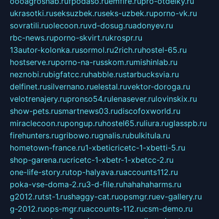
oooagrosnab.ru
fpodaso.ru
emfire.ru
pro-otdelky.ru
ukrasotki.ru
seksuzbek.ru
seks-uzbek.ru
porno-vk.ru
sovratili.ru
olecoon.ru
vd-dosug.ru
adonyev.ru
rbc-news.ru
porno-skvirt.ru
krospr.ru
13autor-kolonka.ru
sormol.ru
2rich.ru
hostel-65.ru
hostserve.ru
porno-na-russkom.ru
mishinlab.ru
neznobi.ru
bigfatcc.ru
habble.ru
starbucksvia.ru
delfinet.ru
silvernano.ru
elestal.ru
vektor-doroga.ru
velotrenajery.ru
pronso54.ru
lenasever.ru
lovinskix.ru
show-pets.ru
smartnews03.ru
discofoxworld.ru
miraclecoon.ru
pongup.ru
hostel65.ru
liura.ru
glasspb.ru
firehunters.ru
gribowo.ru
gnalis.ru
bulkitula.ru
hometown-france.ru
1-xbeticricetc-1-xbetti-5.ru
shop-garena.ru
cricetc-1-xbetr-1-xbetcc-2.ru
one-life-story.ru
top-halyava.ru
accounts112.ru
poka-vse-doma-2.ru
3-d-file.ru
hahahaharms.ru
g2012.ru
tst-1.ru
shaggy-cat.ru
opsmgr.ru
ev-gallery.ru
g-2012.ru
ops-mgr.ru
accounts-112.ru
csm-demo.ru