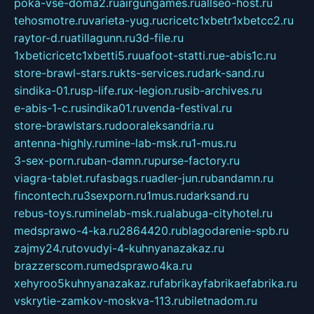
poka-vse-doma2.ru
airgungames.ru
allseo-host.ru
tehosmotre.ru
varieta-yug.ru
cricetc1xbetr1xbetcc2.ru
raytor-d.ru
atillagunn.ru
3d-file.ru
1xbeticricetc1xbetti5.ru
uafoot-statti.ru
e-abis1c.ru
store-brawl-stars.ru
kts-services.ru
dark-sand.ru
sindika-01.ru
sp-life.ru
x-legion.ru
sib-archives.ru
e-abis-1-c.ru
sindika01.ru
venda-festival.ru
store-brawlstars.ru
dooraleksandria.ru
antenna-highly.ru
mine-lab-msk.ru
1-mus.ru
3-sex-porn.ru
ban-damn.ru
purse-factory.ru
viagra-tablet.ru
fasbags.ru
adler-jun.ru
bandamn.ru
fincontech.ru
3sexporn.ru
1mus.ru
darksand.ru
rebus-toys.ru
minelab-msk.ru
alabuga-cityhotel.ru
medsprawo-4-ka.ru
2864420.ru
blagodarenie-spb.ru
zajmy24.ru
tovudyi-4-kuhnyanazakaz.ru
brazzerscom.ru
medsprawo4ka.ru
xehyroo5kuhnyanazakaz.ru
fabrikayfabrikaefabrika.ru
vskrytie-zamkov-moskva-113.ru
biletnadom.ru