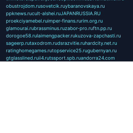
obustrojdom.ru
sovetcik.ru
ybaranovskaya.ru
ppknews.ru
cult-alshei.ru
JAPANRUSSIA.RU
proekciyamebel.ru
imper-finans.ru
rim.org.ru
glamourai.ru
brassminus.ru
zabor-pro.ru
ftn.pp.ru
dorogoe58.ru
laimengpacker.ru
kuzova-zapchasti.ru
sageerp.ru
taxodrom.ru
dsrazvitie.ru
hardcity.net.ru
ratinghomegames.ru
topservice25.ru
gubernyan.ru
gtglasslined.ru
ii4.ru
tssport.spb.ru
andorra24.com
blackwallstreet.ru
oboimos.ru
optim-doors.com.ru
ikuch.ru
nycr.org.ru
npa21.ru
vremya-ch.spb.ru
desert000.ru
ivtorgi.ru
ifiori.ru
catalog-statei.ru
dcv.org.ru
spetsmaster174.ru
ipkameryhiseeu.ru
dum26.ru
ruspol.spb.ru
fr-opendp.ru
kam-solnyshko.ru
cheyenne-arapaho.ru
sevzapmetal.spb.ru
ted-lapidus.spb.ru
parasite-eliminator.ru
sigma-complete.ru
modernworld.ru
dama-moda.ru
eholot-group.ru
sk-nvkz.ru
DRONGOLD.RU
democratia2.ru
i-farmer.ru
mass-sport.org