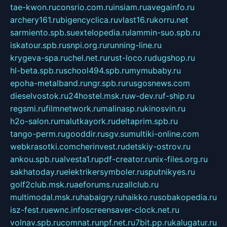
tae-kwon.ru
consrio.com.ru
insiam.ru
avegainfo.ru
archery161.ru
bigencyclica.ru
vlast16.ru
korru.net
sarmiento.spb.su
extelopedia.ru
lammin-suo.spb.ru
iskatour.spb.ru
snpi.org.ru
running-line.ru
krygeva-spa.ru
chel.net.ru
rust-loco.ru
dugshop.ru
hl-beta.spb.ru
school494.spb.ru
mymubaby.ru
epoha-metalband.ru
ngr.spb.ru
rusgosnews.com
dieselvostok.ru
24hostel.msk.ru
w-dev.ru
f-ship.ru
regsmi.ru
filmnetwork.ru
malinasp.ru
kinosvin.ru
h2o-salon.ru
malutkayork.ru
deltaprim.spb.ru
tango-perm.ru
gooddir.ru
sgv.su
multiki-online.com
webkrasotki.com
cherinvest.ru
detskiy-ostrov.ru
ankou.spb.ru
alvesta1.ru
pdf-creator.ru
nix-files.org.ru
sakhatoday.ru
elektrikersymboler.ru
sputnikyes.ru
golf2club.msk.ru
aeforums.ru
zallclub.ru
multimodal.msk.ru
habaigry.ru
haikko.ru
sobakopedia.ru
isz-fest.ru
ewnc.info
screensaver-clock.net.ru
volnav.spb.ru
comnat.ru
npf.net.ru
7bit.pp.ru
kalugatur.ru