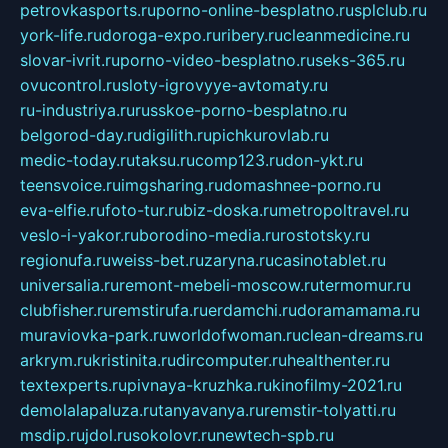
petrovkasports.ru
porno-online-besplatno.ru
splclub.ru
york-life.ru
doroga-expo.ru
ribery.ru
cleanmedicine.ru
slovar-ivrit.ru
porno-video-besplatno.ru
seks-365.ru
ovucontrol.ru
sloty-igrovyye-avtomaty.ru
ru-industriya.ru
russkoe-porno-besplatno.ru
belgorod-day.ru
digilith.ru
pichkurovlab.ru
medic-today.ru
taksu.ru
comp123.ru
don-ykt.ru
teensvoice.ru
imgsharing.ru
domashnee-porno.ru
eva-elfie.ru
foto-tur.ru
biz-doska.ru
metropoltravel.ru
veslo-i-yakor.ru
borodino-media.ru
rostotsky.ru
regionufa.ru
weiss-bet.ru
zaryna.ru
casinotablet.ru
universalia.ru
remont-mebeli-moscow.ru
termomur.ru
clubfisher.ru
remstirufa.ru
erdamchi.ru
doramamama.ru
muraviovka-park.ru
worldofwoman.ru
clean-dreams.ru
arkrym.ru
kristinita.ru
dircomputer.ru
healthenter.ru
textexperts.ru
pivnaya-kruzhka.ru
kinofilmy-2021.ru
demolalapaluza.ru
tanyavanya.ru
remstir-tolyatti.ru
msdip.ru
jdol.ru
sokolovr.ru
newtech-spb.ru