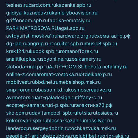
tesiaes.ru
card.com.ru
kazanka.spb.ru
gildiya-kuznecov.ru
kameryboavision.ru
griffoncom.spb.ru
fabrika-emotsiy.ru
PARK-MATROSOVA.RU
agat.spb.ru
avtoyurist-moskva1.ru
hardware.org.ru
схема-авто.рф
dg-lab.ru
angrup.ru
recruiter.spb.ru
music8.spb.ru
krsk124.ru
kubok.spb.ru
romanofforex.ru
analitikaplus.ru
spyonline.ru
zosikamery.ru
sloboda-ural.pp.ru
AUTO-COM.SU
hohota.net
alimy.ru
online-z.com
aromat-vostoka.ru
otdelkaexp.ru
mobilvest.ru
bbd.net.ru
mebelshop.msk.ru
smp-forum.ru
bastion-td.ru
kosmoscreative.ru
avrmotors.ru
art-galadesign.ru
tiffany-c.ru
ecostep-samara.ru
d-p.spb.ru
галактика73.рф
sko.com.ru
davitamebel-spb.ru
fotsis.ru
tesiaes.ru
kokoroyari.spb.ru
blesna-kazan.ru
mossilver.ru
lenderoq.ru
sergeydobrin.ru
tochkazvuka.msk.ru
people-of-art.ru
bezzubova.ru
clubtibet.ru
orior-aks.ru