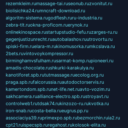
rezemkleim.ru
massage-tai.ru
seonub.ru
zvonitut.ru
biolisichka24.ru
mncraft-download.ru
algoritm-sistema.ru
godflesh.ru
ru-industria.ru
zebra-tlt.ru
okna-proficom.ru
erynok.ru
onlinekinospace.ru
startupstudio-fefu.ru
zarges-ru.ru
gegenjustizunrecht.ru
autobalashov.ru
utrovortu.ru
spiski-firm.ru
elara-m.ru
kinomusorka.ru
mkcslava.ru
2bets.ru
vintovoykompressor.ru
birminghamvsfulham.ru
sarmat-komp.ru
pioneeri.ru
amadis-chocolate.ru
shkurki-karakulya.ru
kanotiforet.spb.ru
tutmassage.ru
ecolog.org.ru
praga.spb.ru
falcorussia.ru
autodoctorservis.ru
kamertondom.spb.ru
net-life.net.ru
avto-vozim.ru
sakhcamera.ru
alliance-electro.spb.ru
stroyavt.ru
controlweb1.ru
tdsak74.ru
kinzozo-ru.ru
kvotka.ru
iron-snab.ru
costa-bella.ru
eugrus.pp.ru
associaciya39.ru
primexpo.spb.ru
bezmorchin.ru
ia2.ru
cpt21.ru
ispecspb.ru
regahost.ru
kolosok-elita.ru