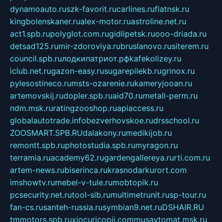
dynamoauto.ru
szk-favorit.ru
carlines.ru
flatnsk.ru
kingbolenskaner.ru
alex-motor.ru
astroline.net.ru
act1.spb.ru
polyglot.com.ru
gidlipetsk.ru
ooo-driada.ru
detsad125.ru
mir-zdoroviya.ru
bruslanovo.ru
siterem.ru
council.spb.ru
лодкипатриот.рф
kafekolizey.ru
iclub.net.ru
gazon-easy.ru
sugarepilekb.ru
grinox.ru
pylesostineco.ru
msts-ozarenie.ru
kameryjooan.ru
artemovskij.ru
dopler.spb.ru
aid70.ru
metall-perm.ru
ndm.msk.ru
ratingzooshop.ru
apiaccess.ru
globalautotrade.info
bezverhovskoe.ru
drsschool.ru
ZOOSMART.SPB.RU
dalakony.ru
medikijob.ru
remontt.spb.ru
photostudia.spb.ru
myragon.ru
terramia.ru
academy62.ru
gardengallereya.ru
rti.com.ru
artem-news.ru
biserinca.ru
krasnodarkurort.com
imshowtv.ru
mebel-v-tule.ru
mobtopik.ru
pcsecurity.net.ru
tool-sib.ru
multimetrunit.ru
sp-tour.ru
fan-cs.ru
santeh-russia.ru
symbian9.net.ru
DSHAIR.RU
tmmotors.spb.ru
xjocuricopii.com
musavtomat.msk.ru