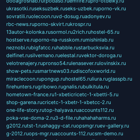
oooagrosnab.ru
fpodaso.ru
emfire.ru
pro-otdelky.ru
ukrasotki.ru
seksuzbek.ru
seks-uzbek.ru
porno-vk.ru
sovratili.ru
olecoon.ru
vd-dosug.ru
adonyev.ru
rbc-news.ru
porno-skvirt.ru
krospr.ru
13autor-kolonka.ru
sormol.ru
2rich.ru
hostel-65.ru
hostserve.ru
porno-na-russkom.ru
mishinlab.ru
neznobi.ru
bigfatcc.ru
habble.ru
starbucksvia.ru
delfinet.ru
silvernano.ru
elestal.ru
vektor-doroga.ru
velotrenajery.ru
pronso54.ru
lenasever.ru
lovinskix.ru
show-pets.ru
smartnews03.ru
discofoxworld.ru
miraclecoon.ru
pongup.ru
hostel65.ru
liura.ru
glasspb.ru
firehunters.ru
gribowo.ru
gnalis.ru
bulkitula.ru
hometown-france.ru
1-xbeticricetc-1-xbetti-5.ru
shop-garena.ru
cricetc-1-xbetr-1-xbetcc-2.ru
one-life-story.ru
top-halyava.ru
accounts112.ru
poka-vse-doma-2.ru
3-d-file.ru
hahahaharms.ru
g2012.ru
tst-1.ru
shaggy-cat.ru
opsmgr.ru
ev-gallery.ru
g-2012.ru
ops-mgr.ru
accounts-112.ru
csm-demo.ru