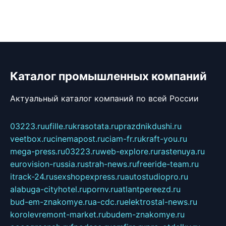
Каталог промышленных компаний
Актуальный каталог компаний по всей России
03223.ru
ufille.ru
krasotata.ru
prazdnikdushi.ru
veetbox.ru
cinemapost.ru
ciam-fr.ru
kraft-you.ru
mega-press.ru
03223.ru
web-explore.ru
rastenuya.ru
eurovision-russia.ru
strah-news.ru
freeride-team.ru
itrack-24.ru
sexshopexpress.ru
autostudiopro.ru
alabuga-cityhotel.ru
pornv.ru
atlantpereezd.ru
bud-em-znakomye.ru
a-cdc.ru
elektrostal-news.ru
korolevremont-market.ru
budem-znakomye.ru