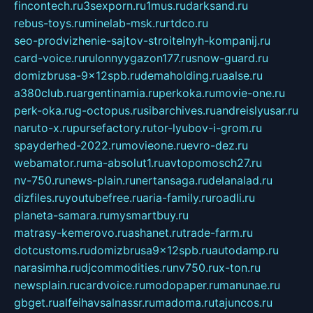
fincontech.ru
3sexporn.ru
1mus.ru
darksand.ru
rebus-toys.ru
minelab-msk.ru
rtdco.ru
seo-prodvizhenie-sajtov-stroitelnyh-kompanij.ru
card-voice.ru
rulonnyygazon177.ru
snow-guard.ru
domizbrusa-9x12spb.ru
demaholding.ru
aalse.ru
a380club.ru
argentinamia.ru
perkoka.ru
movie-one.ru
perk-oka.ru
g-octopus.ru
sibarchives.ru
andreislyusar.ru
naruto-x.ru
pursefactory.ru
tor-lyubov-i-grom.ru
spayderhed-2022.ru
movieone.ru
evro-dez.ru
webamator.ru
ma-absolut1.ru
avtopomosch27.ru
nv-750.ru
news-plain.ru
nertansaga.ru
delanalad.ru
dizfiles.ru
youtubefree.ru
aria-family.ru
roadli.ru
planeta-samara.ru
mysmartbuy.ru
matrasy-kemerovo.ru
ashanet.ru
trade-farm.ru
dotcustoms.ru
domizbrusa9x12spb.ru
autodamp.ru
narasimha.ru
djcommodities.ru
nv750.ru
x-ton.ru
newsplain.ru
cardvoice.ru
modopaper.ru
manunae.ru
gbget.ru
alfeihavsalnassr.ru
madoma.ru
tajuncos.ru