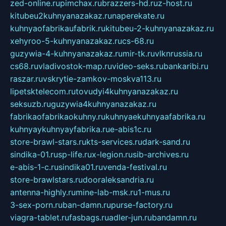
zed-online.ru
pimchax.ru
brazzers-hd.ru
z-host.ru
kitubeu2kuhnyanazakaz.ru
naperekate.ru
kuhnyaofabrikaufabrik.ru
kitubeu-2-kuhnyanazakaz.ru
xehyroo-5-kuhnyanazakaz.ru
cs-68.ru
guzywia-4-kuhnyanazakaz.ru
mir-tk.ru
vlknrussia.ru
cs68.ru
vladivostok-map.ru
video-seks.ru
bankaribi.ru
raszar.ru
vskrytie-zamkov-moskva113.ru
lipetsktelecom.ru
tovudyi4kuhnyanazakaz.ru
seksuzb.ru
guzywia4kuhnyanazakaz.ru
fabrikaofabrikaokuhny.ru
kuhnyaekuhnyaafabrika.ru
kuhnyaykuhnyayfabrika.ru
e-abis1c.ru
store-brawl-stars.ru
kts-services.ru
dark-sand.ru
sindika-01.ru
sp-life.ru
x-legion.ru
sib-archives.ru
e-abis-1-c.ru
sindika01.ru
venda-festival.ru
store-brawlstars.ru
dooraleksandria.ru
antenna-highly.ru
mine-lab-msk.ru
1-mus.ru
3-sex-porn.ru
ban-damn.ru
purse-factory.ru
viagra-tablet.ru
fasbags.ru
adler-jun.ru
bandamn.ru