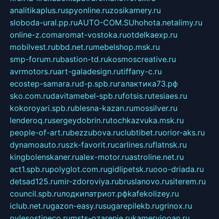
analitikaplus.ru
spyonline.ru
zosikamery.ru
sloboda-ural.pp.ru
AUTO-COM.SU
hohota.net
alimy.ru
online-z.com
aromat-vostoka.ru
otdelkaexp.ru
mobilvest.ru
bbd.net.ru
mebelshop.msk.ru
smp-forum.ru
bastion-td.ru
kosmoscreative.ru
avrmotors.ru
art-galadesign.ru
tiffany-c.ru
ecostep-samara.ru
d-p.spb.ru
галактика73.рф
sko.com.ru
davitamebel-spb.ru
fotsis.ru
tesiaes.ru
kokoroyari.spb.ru
blesna-kazan.ru
mossilver.ru
lenderoq.ru
sergeydobrin.ru
tochkazvuka.msk.ru
people-of-art.ru
bezzubova.ru
clubtibet.ru
orior-aks.ru
dynamoauto.ru
szk-favorit.ru
carlines.ru
flatnsk.ru
kingbolenskaner.ru
alex-motor.ru
astroline.net.ru
act1.spb.ru
polyglot.com.ru
gidlipetsk.ru
ooo-driada.ru
detsad125.ru
mir-zdoroviya.ru
bruslanovo.ru
siterem.ru
council.spb.ru
лодкипатриот.рф
kafekolizey.ru
iclub.net.ru
gazon-easy.ru
sugarepilekb.ru
grinox.ru
pylesostineco.ru
msts-ozarenie.ru
kameryjooan.ru