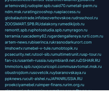
artemovskij.ru
dopler.spb.ru
aid70.ru
metall-perm.ru
ndm.msk.ru
ratingzooshop.ru
apiaccess.ru
globalautotrade.info
bezverhovskoe.ru
drsschool.ru
ZOOSMART.SPB.RU
dalakony.ru
medikijob.ru
remontt.spb.ru
photostudia.spb.ru
myragon.ru
terramia.ru
academy62.ru
gardengallereya.ru
rti.com.ru
artem-news.ru
biserinca.ru
krasnodarkurort.com
imshowtv.ru
mebel-v-tule.ru
mobtopik.ru
pcsecurity.net.ru
tool-sib.ru
multimetrunit.ru
sp-tour.ru
fan-cs.ru
santeh-russia.ru
symbian9.net.ru
DSHAIR.RU
tmmotors.spb.ru
xjocuricopii.com
musavtomat.msk.ru
obustrojdom.ru
sovetcik.ru
ybaranovskaya.ru
ppknews.ru
cult-alshei.ru
JAPANRUSSIA.RU
proekciyamebel.ru
imper-finans.ru
rim.org.ru
glamourai.ru
brassminus.ru
zabor-pro.ru
ftn.pp.ru
dorogoe58.ru
laimengpacker.ru
kuzova-zapchasti.ru
sageerp.ru
taxodrom.ru
dsrazvitie.ru
hardcity.net.ru