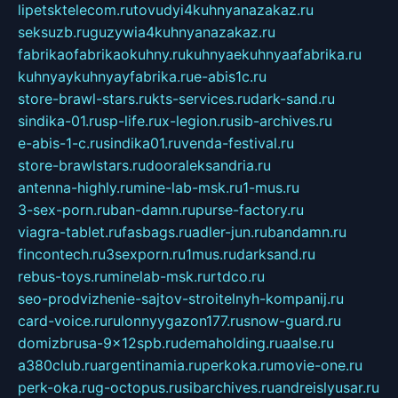
lipetsktelecom.ru
tovudyi4kuhnyanazakaz.ru
seksuzb.ru
guzywia4kuhnyanazakaz.ru
fabrikaofabrikaokuhny.ru
kuhnyaekuhnyaafabrika.ru
kuhnyaykuhnyayfabrika.ru
e-abis1c.ru
store-brawl-stars.ru
kts-services.ru
dark-sand.ru
sindika-01.ru
sp-life.ru
x-legion.ru
sib-archives.ru
e-abis-1-c.ru
sindika01.ru
venda-festival.ru
store-brawlstars.ru
dooraleksandria.ru
antenna-highly.ru
mine-lab-msk.ru
1-mus.ru
3-sex-porn.ru
ban-damn.ru
purse-factory.ru
viagra-tablet.ru
fasbags.ru
adler-jun.ru
bandamn.ru
fincontech.ru
3sexporn.ru
1mus.ru
darksand.ru
rebus-toys.ru
minelab-msk.ru
rtdco.ru
seo-prodvizhenie-sajtov-stroitelnyh-kompanij.ru
card-voice.ru
rulonnyygazon177.ru
snow-guard.ru
domizbrusa-9x12spb.ru
demaholding.ru
aalse.ru
a380club.ru
argentinamia.ru
perkoka.ru
movie-one.ru
perk-oka.ru
g-octopus.ru
sibarchives.ru
andreislyusar.ru