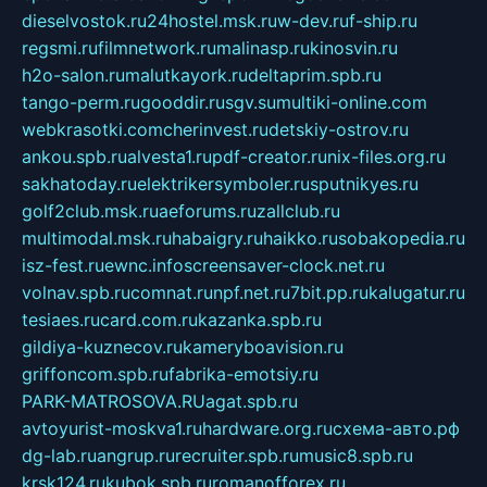
dieselvostok.ru
24hostel.msk.ru
w-dev.ru
f-ship.ru
regsmi.ru
filmnetwork.ru
malinasp.ru
kinosvin.ru
h2o-salon.ru
malutkayork.ru
deltaprim.spb.ru
tango-perm.ru
gooddir.ru
sgv.su
multiki-online.com
webkrasotki.com
cherinvest.ru
detskiy-ostrov.ru
ankou.spb.ru
alvesta1.ru
pdf-creator.ru
nix-files.org.ru
sakhatoday.ru
elektrikersymboler.ru
sputnikyes.ru
golf2club.msk.ru
aeforums.ru
zallclub.ru
multimodal.msk.ru
habaigry.ru
haikko.ru
sobakopedia.ru
isz-fest.ru
ewnc.info
screensaver-clock.net.ru
volnav.spb.ru
comnat.ru
npf.net.ru
7bit.pp.ru
kalugatur.ru
tesiaes.ru
card.com.ru
kazanka.spb.ru
gildiya-kuznecov.ru
kameryboavision.ru
griffoncom.spb.ru
fabrika-emotsiy.ru
PARK-MATROSOVA.RU
agat.spb.ru
avtoyurist-moskva1.ru
hardware.org.ru
схема-авто.рф
dg-lab.ru
angrup.ru
recruiter.spb.ru
music8.spb.ru
krsk124.ru
kubok.spb.ru
romanofforex.ru