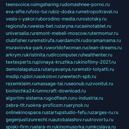
teensvoice.ru
imgsharing.ru
domashnee-porno.ru
eva-elfie.ru
foto-tur.ru
biz-doska.ru
metropoltravel.ru
veslo-i-yakor.ru
borodino-media.ru
rostotsky.ru
regionufa.ru
weiss-bet.ru
zaryna.ru
casinotablet.ru
universalia.ru
remont-mebeli-moscow.ru
termomur.ru
clubfisher.ru
remstirufa.ru
erdamchi.ru
doramamama.ru
muraviovka-park.ru
worldofwoman.ru
clean-dreams.ru
arkrym.ru
kristinita.ru
dircomputer.ru
healthenter.ru
textexperts.ru
pivnaya-kruzhka.ru
kinofilmy-2021.ru
demolalapaluza.ru
tanyavanya.ru
remstir-tolyatti.ru
msdip.ru
jdol.ru
sokolovr.ru
newtech-spb.ru
rezemkleim.ru
massage-tai.ru
seonub.ru
zvonitut.ru
biolisichka24.ru
mncraft-download.ru
algoritm-sistema.ru
godflesh.ru
ru-industria.ru
zebra-tlt.ru
okna-proficom.ru
erynok.ru
onlinekinospace.ru
startupstudio-fefu.ru
zarges-ru.ru
gegenjustizunrecht.ru
autobalashov.ru
utrovortu.ru
spiski-firm.ru
elara-m.ru
kinomusorka.ru
mkcslava.ru