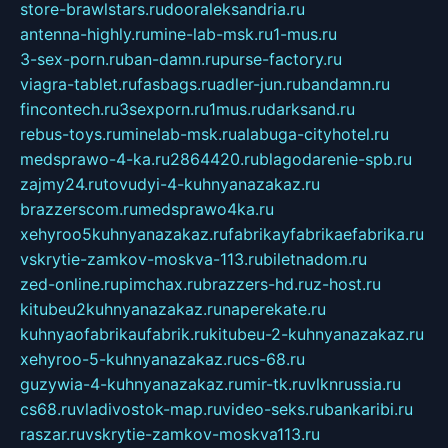
store-brawlstars.ru
dooraleksandria.ru
antenna-highly.ru
mine-lab-msk.ru
1-mus.ru
3-sex-porn.ru
ban-damn.ru
purse-factory.ru
viagra-tablet.ru
fasbags.ru
adler-jun.ru
bandamn.ru
fincontech.ru
3sexporn.ru
1mus.ru
darksand.ru
rebus-toys.ru
minelab-msk.ru
alabuga-cityhotel.ru
medsprawo-4-ka.ru
2864420.ru
blagodarenie-spb.ru
zajmy24.ru
tovudyi-4-kuhnyanazakaz.ru
brazzerscom.ru
medsprawo4ka.ru
xehyroo5kuhnyanazakaz.ru
fabrikayfabrikaefabrika.ru
vskrytie-zamkov-moskva-113.ru
biletnadom.ru
zed-online.ru
pimchax.ru
brazzers-hd.ru
z-host.ru
kitubeu2kuhnyanazakaz.ru
naperekate.ru
kuhnyaofabrikaufabrik.ru
kitubeu-2-kuhnyanazakaz.ru
xehyroo-5-kuhnyanazakaz.ru
cs-68.ru
guzywia-4-kuhnyanazakaz.ru
mir-tk.ru
vlknrussia.ru
cs68.ru
vladivostok-map.ru
video-seks.ru
bankaribi.ru
raszar.ru
vskrytie-zamkov-moskva113.ru