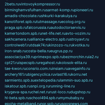
2bets.ru
vintovoykompressor.ru
birminghamvsfulham.ru
sarmat-komp.ru
pioneeri.ru
amadis-chocolate.ru
shkurki-karakulya.ru
kanotiforet.spb.ru
tutmassage.ru
ecolog.org.ru
praga.spb.ru
falcorussia.ru
autodoctorservis.ru
kamertondom.spb.ru
net-life.net.ru
avto-vozim.ru
sakhcamera.ru
alliance-electro.spb.ru
stroyavt.ru
controlweb1.ru
tdsak74.ru
kinzozo-ru.ru
kvotka.ru
iron-snab.ru
costa-bella.ru
eugrus.pp.ru
associaciya39.ru
primexpo.spb.ru
bezmorchin.ru
ia2.ru
cpt21.ru
ispecspb.ru
regahost.ru
kolosok-elita.ru
tae-kwon.ru
consrio.com.ru
insiam.ru
avegainfo.ru
archery161.ru
bigencyclica.ru
vlast16.ru
korru.net
sarmiento.spb.su
extelopedia.ru
lammin-suo.spb.ru
iskatour.spb.ru
snpi.org.ru
running-line.ru
krygeva-spa.ru
chel.net.ru
rust-loco.ru
dugshop.ru
hl-beta.spb.ru
school494.spb.ru
mymubaby.ru
epoha-metalband.ru
ngr.spb.ru
rusgosnews.com