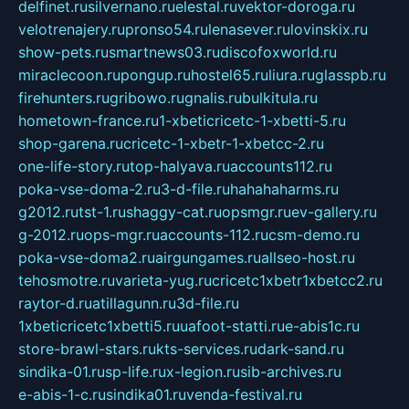
delfinet.ru
silvernano.ru
elestal.ru
vektor-doroga.ru
velotrenajery.ru
pronso54.ru
lenasever.ru
lovinskix.ru
show-pets.ru
smartnews03.ru
discofoxworld.ru
miraclecoon.ru
pongup.ru
hostel65.ru
liura.ru
glasspb.ru
firehunters.ru
gribowo.ru
gnalis.ru
bulkitula.ru
hometown-france.ru
1-xbeticricetc-1-xbetti-5.ru
shop-garena.ru
cricetc-1-xbetr-1-xbetcc-2.ru
one-life-story.ru
top-halyava.ru
accounts112.ru
poka-vse-doma-2.ru
3-d-file.ru
hahahaharms.ru
g2012.ru
tst-1.ru
shaggy-cat.ru
opsmgr.ru
ev-gallery.ru
g-2012.ru
ops-mgr.ru
accounts-112.ru
csm-demo.ru
poka-vse-doma2.ru
airgungames.ru
allseo-host.ru
tehosmotre.ru
varieta-yug.ru
cricetc1xbetr1xbetcc2.ru
raytor-d.ru
atillagunn.ru
3d-file.ru
1xbeticricetc1xbetti5.ru
uafoot-statti.ru
e-abis1c.ru
store-brawl-stars.ru
kts-services.ru
dark-sand.ru
sindika-01.ru
sp-life.ru
x-legion.ru
sib-archives.ru
e-abis-1-c.ru
sindika01.ru
venda-festival.ru