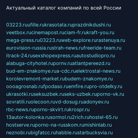
Актуальный каталог компаний по всей России
03223.ru
ufille.ru
krasotata.ru
prazdnikdushi.ru
veetbox.ru
cinemapost.ru
ciam-fr.ru
kraft-you.ru
mega-press.ru
03223.ru
web-explore.ru
rastenuya.ru
eurovision-russia.ru
strah-news.ru
freeride-team.ru
itrack-24.ru
sexshopexpress.ru
autostudiopro.ru
alabuga-cityhotel.ru
pornv.ru
atlantpereezd.ru
bud-em-znakomye.ru
a-cdc.ru
elektrostal-news.ru
korolevremont-market.ru
budem-znakomye.ru
oooagrosnab.ru
fpodaso.ru
emfire.ru
pro-otdelky.ru
ukrasotki.ru
seksuzbek.ru
seks-uzbek.ru
porno-vk.ru
sovratili.ru
olecoon.ru
vd-dosug.ru
adonyev.ru
rbc-news.ru
porno-skvirt.ru
krospr.ru
13autor-kolonka.ru
sormol.ru
2rich.ru
hostel-65.ru
hostserve.ru
porno-na-russkom.ru
mishinlab.ru
neznobi.ru
bigfatcc.ru
habble.ru
starbucksvia.ru