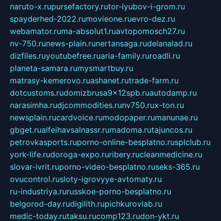
naruto-x.ru
pursefactory.ru
tor-lyubov-i-grom.ru
spayderhed-2022.ru
movieone.ru
evro-dez.ru
webamator.ru
ma-absolut1.ru
avtopomosch27.ru
nv-750.ru
news-plain.ru
nertansaga.ru
delanalad.ru
dizfiles.ru
youtubefree.ru
aria-family.ru
roadli.ru
planeta-samara.ru
mysmartbuy.ru
matrasy-kemerovo.ru
ashanet.ru
trade-farm.ru
dotcustoms.ru
domizbrusa9x12spb.ru
autodamp.ru
narasimha.ru
djcommodities.ru
nv750.ru
x-ton.ru
newsplain.ru
cardvoice.ru
modopaper.ru
manunae.ru
gbget.ru
alfeihavsalnassr.ru
madoma.ru
tajuncos.ru
petrovkasports.ru
porno-online-besplatno.ru
splclub.ru
york-life.ru
doroga-expo.ru
ribery.ru
cleanmedicine.ru
slovar-ivrit.ru
porno-video-besplatno.ru
seks-365.ru
ovucontrol.ru
sloty-igrovyye-avtomaty.ru
ru-industriya.ru
russkoe-porno-besplatno.ru
belgorod-day.ru
digilith.ru
pichkurovlab.ru
medic-today.ru
taksu.ru
comp123.ru
don-ykt.ru