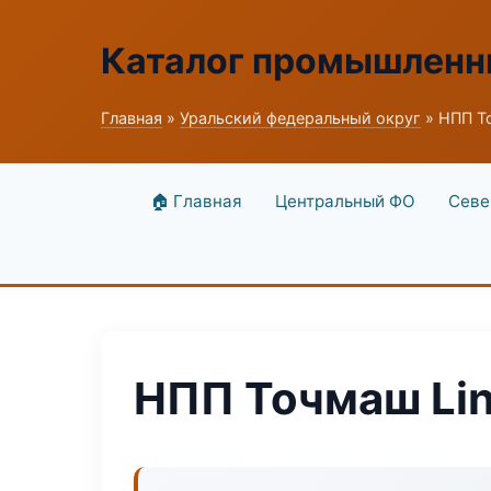
Каталог промышленн
Главная
»
Уральский федеральный округ
» НПП Т
🏠 Главная
Центральный ФО
Севе
НПП Точмаш Li