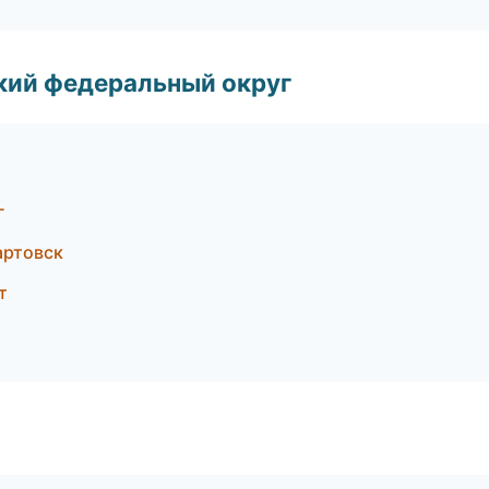
ский федеральный округ
г
артовск
т