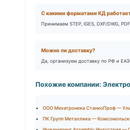
С какими форматами КД работае
Принимаем STEP, IGES, DXF/DWG, PDF
Можно ли доставку?
Да, организуем доставку по РФ и ЕА
Похожие компании: Электр
ООО Мехатроника СтанкоПроф — Ул
ПК Групп Металлика — Комсомольск
Инжиниринг Assembly Индустрия —