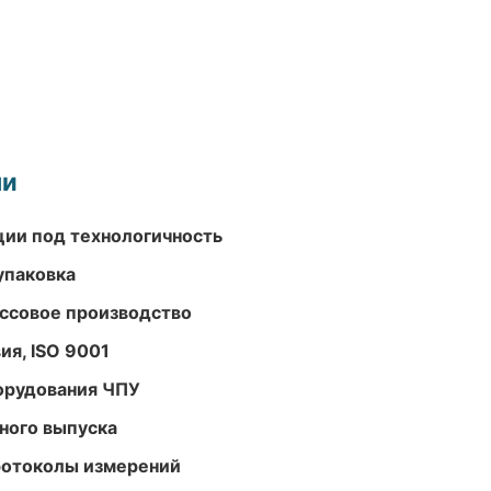
ми
ции под технологичность
упаковка
ассовое производство
ия, ISO 9001
орудования ЧПУ
ного выпуска
ротоколы измерений