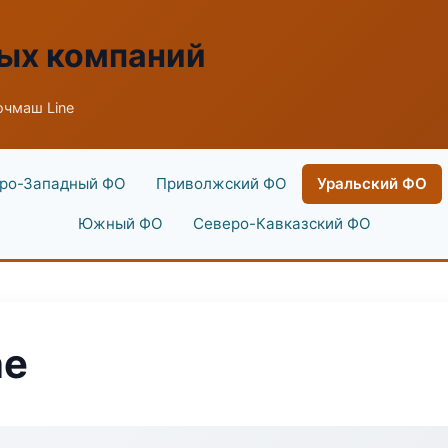
ых компаний
очмаш Line
ро-Западный ФО
Приволжский ФО
Уральский ФО
Южный ФО
Северо-Кавказский ФО
ne