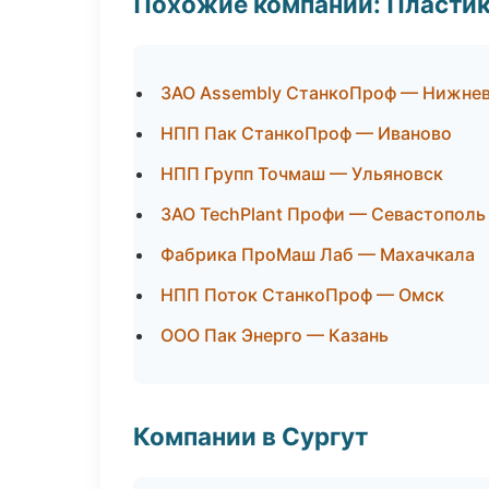
Похожие компании: Пластик
ЗАО Assembly СтанкоПроф — Нижне
НПП Пак СтанкоПроф — Иваново
НПП Групп Точмаш — Ульяновск
ЗАО TechPlant Профи — Севастополь
Фабрика ПроМаш Лаб — Махачкала
НПП Поток СтанкоПроф — Омск
ООО Пак Энерго — Казань
Компании в Сургут