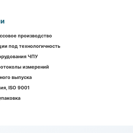
ми
ассовое производство
ции под технологичность
орудования ЧПУ
ротоколы измерений
ного выпуска
ия, ISO 9001
упаковка