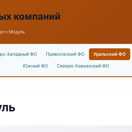
ых компаний
ерго Модуль
ро-Западный ФО
Приволжский ФО
Уральский ФО
Южный ФО
Северо-Кавказский ФО
уль