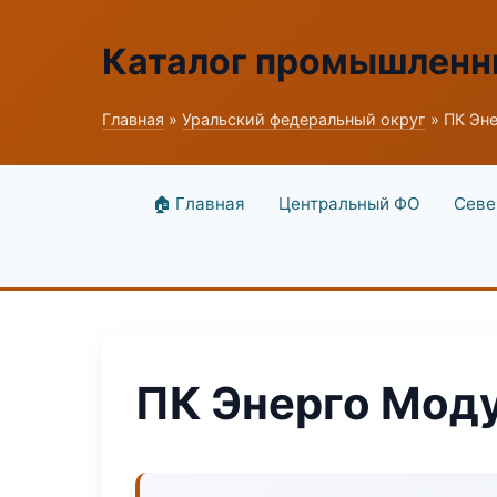
Каталог промышленн
Главная
»
Уральский федеральный округ
» ПК Эн
🏠 Главная
Центральный ФО
Севе
ПК Энерго Мод