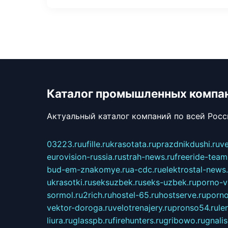
Каталог промышленных компа
Актуальный каталог компаний по всей Рос
03223.ru
ufille.ru
krasotata.ru
prazdnikdushi.ru
v
eurovision-russia.ru
strah-news.ru
freeride-team
bud-em-znakomye.ru
a-cdc.ru
elektrostal-news.
ukrasotki.ru
seksuzbek.ru
seks-uzbek.ru
porno-v
sormol.ru
2rich.ru
hostel-65.ru
hostserve.ru
porno
vektor-doroga.ru
velotrenajery.ru
pronso54.ru
le
liura.ru
glasspb.ru
firehunters.ru
gribowo.ru
gnalis