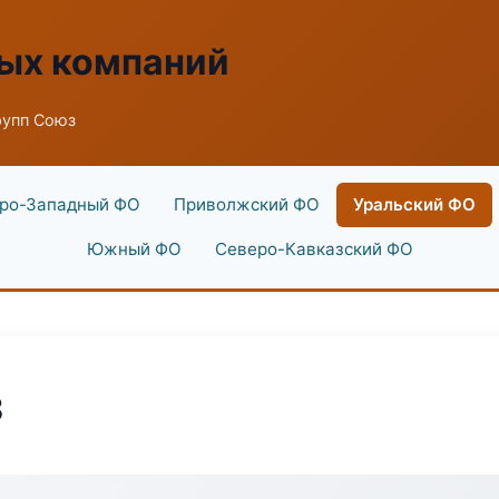
ых компаний
рупп Союз
ро-Западный ФО
Приволжский ФО
Уральский ФО
Южный ФО
Северо-Кавказский ФО
з