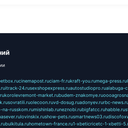
ний
сии
eetbox.ru
cinemapost.ru
ciam-fr.ru
kraft-you.ru
mega-press.ru
.ru
itrack-24.ru
sexshopexpress.ru
autostudiopro.ru
alabuga-ci
ru
korolevremont-market.ru
budem-znakomye.ru
oooagrosna
k.ru
sovratili.ru
olecoon.ru
vd-dosug.ru
adonyev.ru
rbc-news.r
-na-russkom.ru
mishinlab.ru
neznobi.ru
bigfatcc.ru
habble.ru
s
nasever.ru
lovinskix.ru
show-pets.ru
smartnews03.ru
discofox
.ru
bulkitula.ru
hometown-france.ru
1-xbeticricetc-1-xbetti-5.