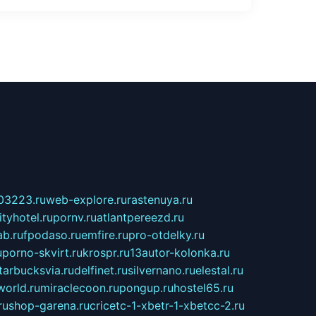
03223.ru
web-explore.ru
rastenuya.ru
tyhotel.ru
pornv.ru
atlantpereezd.ru
b.ru
fpodaso.ru
emfire.ru
pro-otdelky.ru
u
porno-skvirt.ru
krospr.ru
13autor-kolonka.ru
tarbucksvia.ru
delfinet.ru
silvernano.ru
elestal.ru
world.ru
miraclecoon.ru
pongup.ru
hostel65.ru
ru
shop-garena.ru
cricetc-1-xbetr-1-xbetcc-2.ru