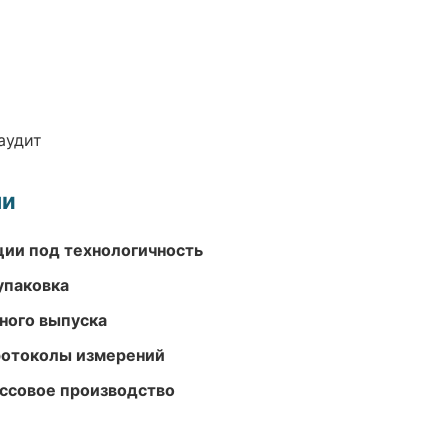
аудит
ми
ции под технологичность
упаковка
ного выпуска
ротоколы измерений
ассовое производство