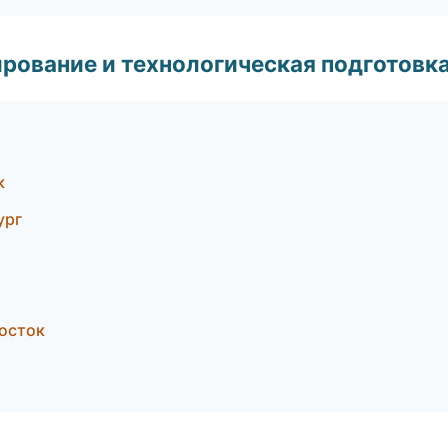
рование и технологическая подготовк
к
ург
восток