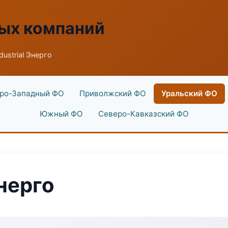
ых компаний
dustrial Энерго
ро-Западный ФО
Приволжский ФО
Уральский ФО
Южный ФО
Северо-Кавказский ФО
Энерго