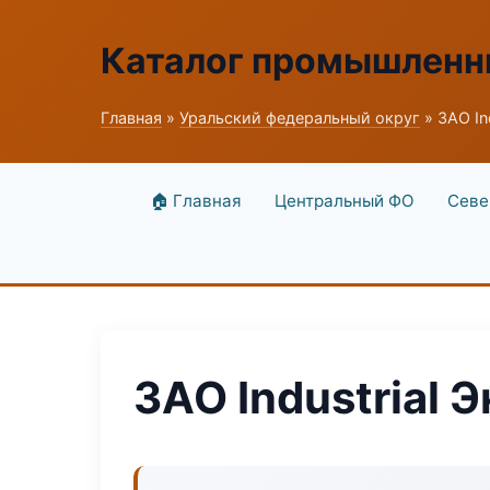
Каталог промышленн
Главная
»
Уральский федеральный округ
» ЗАО In
🏠 Главная
Центральный ФО
Севе
ЗАО Industrial 