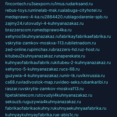
fincontech.ru
3sexporn.ru
1mus.ru
darksand.ru
rebus-toys.ru
minelab-msk.ru
alabuga-cityhotel.ru
medsprawo-4-ka.ru
2864420.ru
blagodarenie-spb.ru
zajmy24.ru
tovudyi-4-kuhnyanazakaz.ru
brazzerscom.ru
medsprawo4ka.ru
xehyroo5kuhnyanazakaz.ru
fabrikayfabrikaefabrika.ru
vskrytie-zamkov-moskva-113.ru
biletnadom.ru
zed-online.ru
pimchax.ru
brazzers-hd.ru
z-host.ru
kitubeu2kuhnyanazakaz.ru
naperekate.ru
kuhnyaofabrikaufabrik.ru
kitubeu-2-kuhnyanazakaz.ru
xehyroo-5-kuhnyanazakaz.ru
cs-68.ru
guzywia-4-kuhnyanazakaz.ru
mir-tk.ru
vlknrussia.ru
cs68.ru
vladivostok-map.ru
video-seks.ru
bankaribi.ru
raszar.ru
vskrytie-zamkov-moskva113.ru
lipetsktelecom.ru
tovudyi4kuhnyanazakaz.ru
seksuzb.ru
guzywia4kuhnyanazakaz.ru
fabrikaofabrikaokuhny.ru
kuhnyaekuhnyaafabrika.ru
kuhnyaykuhnyayfabrika.ru
e-abis1c.ru