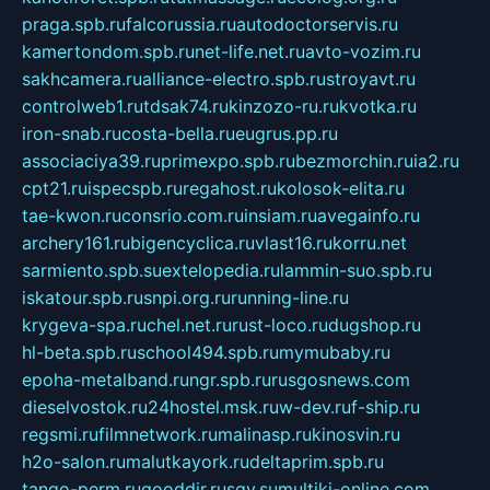
praga.spb.ru
falcorussia.ru
autodoctorservis.ru
kamertondom.spb.ru
net-life.net.ru
avto-vozim.ru
sakhcamera.ru
alliance-electro.spb.ru
stroyavt.ru
controlweb1.ru
tdsak74.ru
kinzozo-ru.ru
kvotka.ru
iron-snab.ru
costa-bella.ru
eugrus.pp.ru
associaciya39.ru
primexpo.spb.ru
bezmorchin.ru
ia2.ru
cpt21.ru
ispecspb.ru
regahost.ru
kolosok-elita.ru
tae-kwon.ru
consrio.com.ru
insiam.ru
avegainfo.ru
archery161.ru
bigencyclica.ru
vlast16.ru
korru.net
sarmiento.spb.su
extelopedia.ru
lammin-suo.spb.ru
iskatour.spb.ru
snpi.org.ru
running-line.ru
krygeva-spa.ru
chel.net.ru
rust-loco.ru
dugshop.ru
hl-beta.spb.ru
school494.spb.ru
mymubaby.ru
epoha-metalband.ru
ngr.spb.ru
rusgosnews.com
dieselvostok.ru
24hostel.msk.ru
w-dev.ru
f-ship.ru
regsmi.ru
filmnetwork.ru
malinasp.ru
kinosvin.ru
h2o-salon.ru
malutkayork.ru
deltaprim.spb.ru
tango-perm.ru
gooddir.ru
sgv.su
multiki-online.com