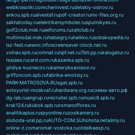
webkrasotki.com
cherinvest.ru
detskiy-ostrov.ru
ankou.spb.ru
alvesta1.ru
pdf-creator.ru
nix-files.org.ru
sakhatoday.ru
elektrikersymboler.ru
sputnikyes.ru
golf2club.msk.ru
aeforums.ru
zallclub.ru
multimodal.msk.ru
habaigry.ru
haikko.ru
sobakopedia.ru
isz-fest.ru
ewnc.info
screensaver-clock.net.ru
volnav.spb.ru
comnat.ru
npf.net.ru
7bit.pp.ru
kalugatur.ru
tesiaes.ru
card.com.ru
kazanka.spb.ru
gildiya-kuznecov.ru
kameryboavision.ru
griffoncom.spb.ru
fabrika-emotsiy.ru
PARK-MATROSOVA.RU
agat.spb.ru
avtoyurist-moskva1.ru
hardware.org.ru
схема-авто.рф
dg-lab.ru
angrup.ru
recruiter.spb.ru
music8.spb.ru
krsk124.ru
kubok.spb.ru
romanofforex.ru
analitikaplus.ru
spyonline.ru
zosikamery.ru
sloboda-ural.pp.ru
AUTO-COM.SU
hohota.net
alimy.ru
online-z.com
aromat-vostoka.ru
otdelkaexp.ru