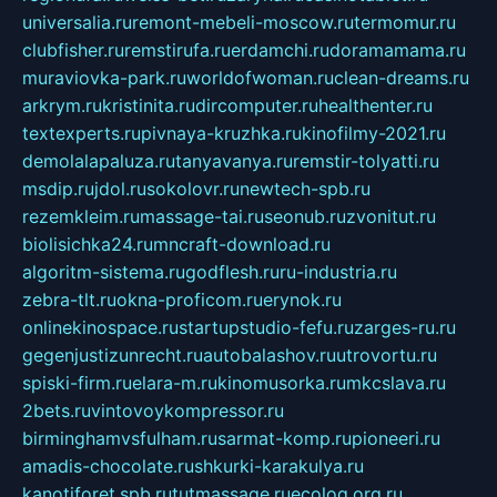
universalia.ru
remont-mebeli-moscow.ru
termomur.ru
clubfisher.ru
remstirufa.ru
erdamchi.ru
doramamama.ru
muraviovka-park.ru
worldofwoman.ru
clean-dreams.ru
arkrym.ru
kristinita.ru
dircomputer.ru
healthenter.ru
textexperts.ru
pivnaya-kruzhka.ru
kinofilmy-2021.ru
demolalapaluza.ru
tanyavanya.ru
remstir-tolyatti.ru
msdip.ru
jdol.ru
sokolovr.ru
newtech-spb.ru
rezemkleim.ru
massage-tai.ru
seonub.ru
zvonitut.ru
biolisichka24.ru
mncraft-download.ru
algoritm-sistema.ru
godflesh.ru
ru-industria.ru
zebra-tlt.ru
okna-proficom.ru
erynok.ru
onlinekinospace.ru
startupstudio-fefu.ru
zarges-ru.ru
gegenjustizunrecht.ru
autobalashov.ru
utrovortu.ru
spiski-firm.ru
elara-m.ru
kinomusorka.ru
mkcslava.ru
2bets.ru
vintovoykompressor.ru
birminghamvsfulham.ru
sarmat-komp.ru
pioneeri.ru
amadis-chocolate.ru
shkurki-karakulya.ru
kanotiforet.spb.ru
tutmassage.ru
ecolog.org.ru