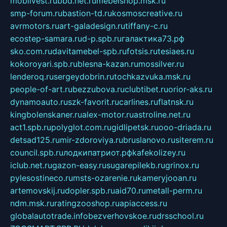
mobilvest.ru
bbd.net.ru
mebelshop.msk.ru
smp-forum.ru
bastion-td.ru
kosmoscreative.ru
avrmotors.ru
art-galadesign.ru
tiffany-c.ru
ecostep-samara.ru
d-p.spb.ru
галактика73.рф
sko.com.ru
davitamebel-spb.ru
fotsis.ru
tesiaes.ru
kokoroyari.spb.ru
blesna-kazan.ru
mossilver.ru
lenderoq.ru
sergeydobrin.ru
tochkazvuka.msk.ru
people-of-art.ru
bezzubova.ru
clubtibet.ru
orior-aks.ru
dynamoauto.ru
szk-favorit.ru
carlines.ru
flatnsk.ru
kingbolenskaner.ru
alex-motor.ru
astroline.net.ru
act1.spb.ru
polyglot.com.ru
gidlipetsk.ru
ooo-driada.ru
detsad125.ru
mir-zdoroviya.ru
bruslanovo.ru
siterem.ru
council.spb.ru
лодкипатриот.рф
kafekolizey.ru
iclub.net.ru
gazon-easy.ru
sugarepilekb.ru
grinox.ru
pylesostineco.ru
msts-ozarenie.ru
kameryjooan.ru
artemovskij.ru
dopler.spb.ru
aid70.ru
metall-perm.ru
ndm.msk.ru
ratingzooshop.ru
apiaccess.ru
globalautotrade.info
bezverhovskoe.ru
drsschool.ru