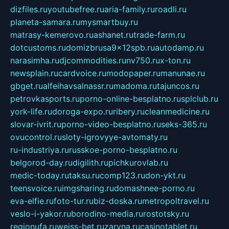
dizfiles.ru
youtubefree.ru
aria-family.ru
roadli.ru
planeta-samara.ru
mysmartbuy.ru
matrasy-kemerovo.ru
ashanet.ru
trade-farm.ru
dotcustoms.ru
domizbrusa9x12spb.ru
autodamp.ru
narasimha.ru
djcommodities.ru
nv750.ru
x-ton.ru
newsplain.ru
cardvoice.ru
modopaper.ru
manunae.ru
gbget.ru
alfeihavsalnassr.ru
madoma.ru
tajuncos.ru
petrovkasports.ru
porno-online-besplatno.ru
splclub.ru
york-life.ru
doroga-expo.ru
ribery.ru
cleanmedicine.ru
slovar-ivrit.ru
porno-video-besplatno.ru
seks-365.ru
ovucontrol.ru
sloty-igrovyye-avtomaty.ru
ru-industriya.ru
russkoe-porno-besplatno.ru
belgorod-day.ru
digilith.ru
pichkurovlab.ru
medic-today.ru
taksu.ru
comp123.ru
don-ykt.ru
teensvoice.ru
imgsharing.ru
domashnee-porno.ru
eva-elfie.ru
foto-tur.ru
biz-doska.ru
metropoltravel.ru
veslo-i-yakor.ru
borodino-media.ru
rostotsky.ru
regionufa.ru
weiss-bet.ru
zaryna.ru
casinotablet.ru