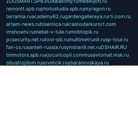
ZOOSMART.SPB.RU
dalakony.ru
medikijob.ru
remontt.spb.ru
photostudia.spb.ru
myragon.ru
terramia.ru
academy62.ru
gardengallereya.ru
rti.com.ru
artem-news.ru
biserinca.ru
krasnodarkurort.com
imshowtv.ru
mebel-v-tule.ru
mobtopik.ru
pcsecurity.net.ru
tool-sib.ru
multimetrunit.ru
sp-tour.ru
fan-cs.ru
santeh-russia.ru
symbian9.net.ru
DSHAIR.RU
tmmotors.spb.ru
xjocuricopii.com
musavtomat.msk.ru
obustrojdom.ru
sovetcik.ru
ybaranovskaya.ru
ppknews.ru
cult-alshei.ru
JAPANRUSSIA.RU
proekciyamebel.ru
imper-finans.ru
rim.org.ru
glamourai.ru
brassminus.ru
zabor-pro.ru
ftn.pp.ru
dorogoe58.ru
laimengpacker.ru
kuzova-zapchasti.ru
sageerp.ru
taxodrom.ru
dsrazvitie.ru
hardcity.net.ru
ratinghomegames.ru
topservice25.ru
gubernyan.ru
gtglasslined.ru
ii4.ru
tssport.spb.ru
andorra24.com
blackwallstreet.ru
oboimos.ru
optim-doors.com.ru
ikuch.ru
nycr.org.ru
npa21.ru
vremya-ch.spb.ru