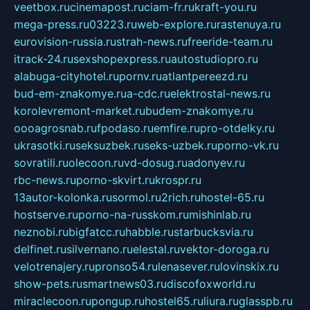
veetbox.ru
cinemapost.ru
ciam-fr.ru
kraft-you.ru
mega-press.ru
03223.ru
web-explore.ru
rastenuya.ru
eurovision-russia.ru
strah-news.ru
freeride-team.ru
itrack-24.ru
sexshopexpress.ru
autostudiopro.ru
alabuga-cityhotel.ru
pornv.ru
atlantpereezd.ru
bud-em-znakomye.ru
a-cdc.ru
elektrostal-news.ru
korolevremont-market.ru
budem-znakomye.ru
oooagrosnab.ru
fpodaso.ru
emfire.ru
pro-otdelky.ru
ukrasotki.ru
seksuzbek.ru
seks-uzbek.ru
porno-vk.ru
sovratili.ru
olecoon.ru
vd-dosug.ru
adonyev.ru
rbc-news.ru
porno-skvirt.ru
krospr.ru
13autor-kolonka.ru
sormol.ru
2rich.ru
hostel-65.ru
hostserve.ru
porno-na-russkom.ru
mishinlab.ru
neznobi.ru
bigfatcc.ru
habble.ru
starbucksvia.ru
delfinet.ru
silvernano.ru
elestal.ru
vektor-doroga.ru
velotrenajery.ru
pronso54.ru
lenasever.ru
lovinskix.ru
show-pets.ru
smartnews03.ru
discofoxworld.ru
miraclecoon.ru
pongup.ru
hostel65.ru
liura.ru
glasspb.ru