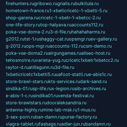
firehunters.ru
gribowo.ru
gnalis.ru
bulkitula.ru
hometown-france.ru
1-xbeticricetc-1-xbetti-5.ru
shop-garena.ru
cricetc-1-xbetr-1-xbetcc-2.ru
one-life-story.ru
top-halyava.ru
accounts112.ru
poka-vse-doma-2.ru
3-d-file.ru
hahahaharms.ru
g2012.ru
tst-1.ru
shaggy-cat.ru
opsmgr.ru
ev-gallery.ru
g-2012.ru
ops-mgr.ru
accounts-112.ru
csm-demo.ru
poka-vse-doma2.ru
airgungames.ru
allseo-host.ru
tehosmotre.ru
varieta-yug.ru
cricetc1xbetr1xbetcc2.ru
raytor-d.ru
atillagunn.ru
3d-file.ru
1xbeticricetc1xbetti5.ru
uafoot-statti.ru
e-abis1c.ru
store-brawl-stars.ru
kts-services.ru
dark-sand.ru
sindika-01.ru
sp-life.ru
x-legion.ru
sib-archives.ru
e-abis-1-c.ru
sindika01.ru
venda-festival.ru
store-brawlstars.ru
dooraleksandria.ru
antenna-highly.ru
mine-lab-msk.ru
1-mus.ru
3-sex-porn.ru
ban-damn.ru
purse-factory.ru
viagra-tablet.ru
fasbags.ru
adler-jun.ru
bandamn.ru