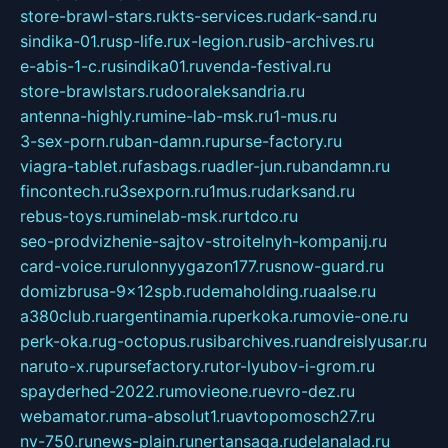
store-brawl-stars.ru
kts-services.ru
dark-sand.ru
sindika-01.ru
sp-life.ru
x-legion.ru
sib-archives.ru
e-abis-1-c.ru
sindika01.ru
venda-festival.ru
store-brawlstars.ru
dooraleksandria.ru
antenna-highly.ru
mine-lab-msk.ru
1-mus.ru
3-sex-porn.ru
ban-damn.ru
purse-factory.ru
viagra-tablet.ru
fasbags.ru
adler-jun.ru
bandamn.ru
fincontech.ru
3sexporn.ru
1mus.ru
darksand.ru
rebus-toys.ru
minelab-msk.ru
rtdco.ru
seo-prodvizhenie-sajtov-stroitelnyh-kompanij.ru
card-voice.ru
rulonnyygazon177.ru
snow-guard.ru
domizbrusa-9x12spb.ru
demaholding.ru
aalse.ru
a380club.ru
argentinamia.ru
perkoka.ru
movie-one.ru
perk-oka.ru
g-octopus.ru
sibarchives.ru
andreislyusar.ru
naruto-x.ru
pursefactory.ru
tor-lyubov-i-grom.ru
spayderhed-2022.ru
movieone.ru
evro-dez.ru
webamator.ru
ma-absolut1.ru
avtopomosch27.ru
nv-750.ru
news-plain.ru
nertansaga.ru
delanalad.ru