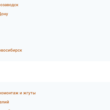
озаводск
Дону
овосибирск
ромонтаж и жгуты
делий