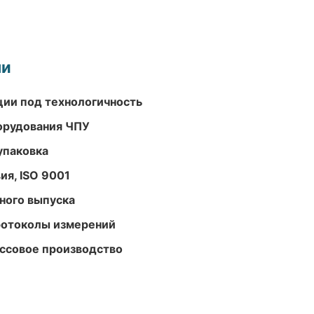
ми
ции под технологичность
орудования ЧПУ
упаковка
ия, ISO 9001
ного выпуска
ротоколы измерений
ассовое производство