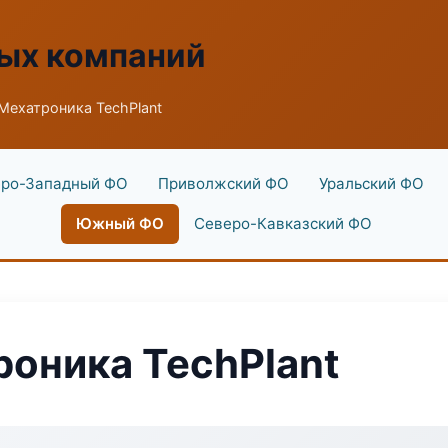
ых компаний
Мехатроника TechPlant
ро-Западный ФО
Приволжский ФО
Уральский ФО
Южный ФО
Северо-Кавказский ФО
оника TechPlant