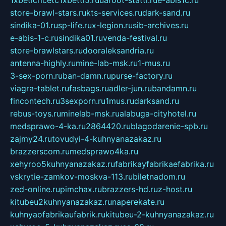
store-brawl-stars.ru
kts-services.ru
dark-sand.ru
sindika-01.ru
sp-life.ru
x-legion.ru
sib-archives.ru
e-abis-1-c.ru
sindika01.ru
venda-festival.ru
store-brawlstars.ru
dooraleksandria.ru
antenna-highly.ru
mine-lab-msk.ru
1-mus.ru
3-sex-porn.ru
ban-damn.ru
purse-factory.ru
viagra-tablet.ru
fasbags.ru
adler-jun.ru
bandamn.ru
fincontech.ru
3sexporn.ru
1mus.ru
darksand.ru
rebus-toys.ru
minelab-msk.ru
alabuga-cityhotel.ru
medsprawo-4-ka.ru
2864420.ru
blagodarenie-spb.ru
zajmy24.ru
tovudyi-4-kuhnyanazakaz.ru
brazzerscom.ru
medsprawo4ka.ru
xehyroo5kuhnyanazakaz.ru
fabrikayfabrikaefabrika.ru
vskrytie-zamkov-moskva-113.ru
biletnadom.ru
zed-online.ru
pimchax.ru
brazzers-hd.ru
z-host.ru
kitubeu2kuhnyanazakaz.ru
naperekate.ru
kuhnyaofabrikaufabrik.ru
kitubeu-2-kuhnyanazakaz.ru