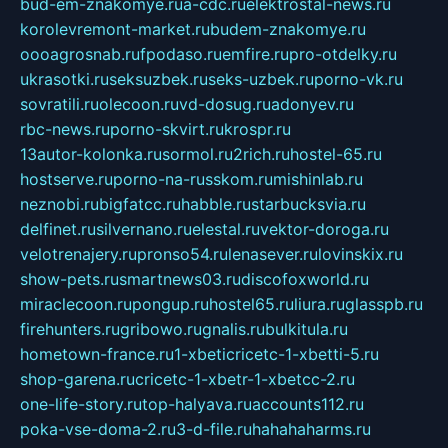
bud-em-znakomye.ru
a-cdc.ru
elektrostal-news.ru
korolevremont-market.ru
budem-znakomye.ru
oooagrosnab.ru
fpodaso.ru
emfire.ru
pro-otdelky.ru
ukrasotki.ru
seksuzbek.ru
seks-uzbek.ru
porno-vk.ru
sovratili.ru
olecoon.ru
vd-dosug.ru
adonyev.ru
rbc-news.ru
porno-skvirt.ru
krospr.ru
13autor-kolonka.ru
sormol.ru
2rich.ru
hostel-65.ru
hostserve.ru
porno-na-russkom.ru
mishinlab.ru
neznobi.ru
bigfatcc.ru
habble.ru
starbucksvia.ru
delfinet.ru
silvernano.ru
elestal.ru
vektor-doroga.ru
velotrenajery.ru
pronso54.ru
lenasever.ru
lovinskix.ru
show-pets.ru
smartnews03.ru
discofoxworld.ru
miraclecoon.ru
pongup.ru
hostel65.ru
liura.ru
glasspb.ru
firehunters.ru
gribowo.ru
gnalis.ru
bulkitula.ru
hometown-france.ru
1-xbeticricetc-1-xbetti-5.ru
shop-garena.ru
cricetc-1-xbetr-1-xbetcc-2.ru
one-life-story.ru
top-halyava.ru
accounts112.ru
poka-vse-doma-2.ru
3-d-file.ru
hahahaharms.ru