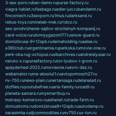
3-sex-porn.ru
ban-damn.ru
purse-factory.ru
viagra-tablet.ru
fasbags.ru
adler-jun.ru
bandamn.ru
fincontech.ru
3sexporn.ru
1mus.ru
darksand.ru
rebus-toys.ru
minelab-msk.ru
rtdco.ru
seo-prodvizhenie-sajtov-stroitelnyh-kompanij.ru
card-voice.ru
rulonnyygazon177.ru
snow-guard.ru
domizbrusa-9x12spb.ru
demaholding.ru
aalse.ru
a380club.ru
argentinamia.ru
perkoka.ru
movie-one.ru
perk-oka.ru
g-octopus.ru
sibarchives.ru
andreislyusar.ru
naruto-x.ru
pursefactory.ru
tor-lyubov-i-grom.ru
spayderhed-2022.ru
movieone.ru
evro-dez.ru
webamator.ru
ma-absolut1.ru
avtopomosch27.ru
nv-750.ru
news-plain.ru
nertansaga.ru
delanalad.ru
dizfiles.ru
youtubefree.ru
aria-family.ru
roadli.ru
planeta-samara.ru
mysmartbuy.ru
matrasy-kemerovo.ru
ashanet.ru
trade-farm.ru
dotcustoms.ru
domizbrusa9x12spb.ru
autodamp.ru
narasimha.ru
djcommodities.ru
nv750.ru
x-ton.ru