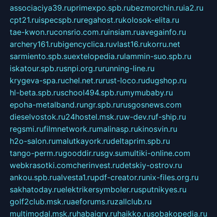
associaciya39.ru
primexpo.spb.ru
bezmorchin.ru
ia2.ru
cpt21.ru
ispecspb.ru
regahost.ru
kolosok-elita.ru
tae-kwon.ru
consrio.com.ru
insiam.ru
avegainfo.ru
archery161.ru
bigencyclica.ru
vlast16.ru
korru.net
sarmiento.spb.su
extelopedia.ru
lammin-suo.spb.ru
iskatour.spb.ru
snpi.org.ru
running-line.ru
krygeva-spa.ru
chel.net.ru
rust-loco.ru
dugshop.ru
hl-beta.spb.ru
school494.spb.ru
mymubaby.ru
epoha-metalband.ru
ngr.spb.ru
rusgosnews.com
dieselvostok.ru
24hostel.msk.ru
w-dev.ru
f-ship.ru
regsmi.ru
filmnetwork.ru
malinasp.ru
kinosvin.ru
h2o-salon.ru
malutkayork.ru
deltaprim.spb.ru
tango-perm.ru
gooddir.ru
sgv.su
multiki-online.com
webkrasotki.com
cherinvest.ru
detskiy-ostrov.ru
ankou.spb.ru
alvesta1.ru
pdf-creator.ru
nix-files.org.ru
sakhatoday.ru
elektrikersymboler.ru
sputnikyes.ru
golf2club.msk.ru
aeforums.ru
zallclub.ru
multimodal.msk.ru
habaigry.ru
haikko.ru
sobakopedia.ru