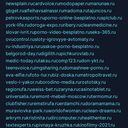
newsplain.ru
cardvoice.ru
modopaper.ru
manunae.ru
gbget.ru
alfeihavsalnassr.ru
madoma.ru
tajuncos.ru
petrovkasports.ru
porno-online-besplatno.ru
splclub.ru
york-life.ru
doroga-expo.ru
ribery.ru
cleanmedicine.ru
slovar-ivrit.ru
porno-video-besplatno.ru
seks-365.ru
ovucontrol.ru
sloty-igrovyye-avtomaty.ru
ru-industriya.ru
russkoe-porno-besplatno.ru
belgorod-day.ru
digilith.ru
pichkurovlab.ru
medic-today.ru
taksu.ru
comp123.ru
don-ykt.ru
teensvoice.ru
imgsharing.ru
domashnee-porno.ru
eva-elfie.ru
foto-tur.ru
biz-doska.ru
metropoltravel.ru
veslo-i-yakor.ru
borodino-media.ru
rostotsky.ru
regionufa.ru
weiss-bet.ru
zaryna.ru
casinotablet.ru
universalia.ru
remont-mebeli-moscow.ru
termomur.ru
clubfisher.ru
remstirufa.ru
erdamchi.ru
doramamama.ru
muraviovka-park.ru
worldofwoman.ru
clean-dreams.ru
arkrym.ru
kristinita.ru
dircomputer.ru
healthenter.ru
textexperts.ru
pivnaya-kruzhka.ru
kinofilmy-2021.ru