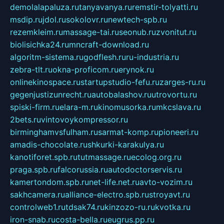
demolalapaluza.ru
tanyavanya.ru
remstir-tolyatti.ru
msdip.ru
jdol.ru
sokolovr.ru
newtech-spb.ru
rezemkleim.ru
massage-tai.ru
seonub.ru
zvonitut.ru
biolisichka24.ru
mncraft-download.ru
algoritm-sistema.ru
godflesh.ru
ru-industria.ru
zebra-tlt.ru
okna-proficom.ru
erynok.ru
onlinekinospace.ru
startupstudio-fefu.ru
zarges-ru.ru
gegenjustizunrecht.ru
autobalashov.ru
utrovortu.ru
spiski-firm.ru
elara-m.ru
kinomusorka.ru
mkcslava.ru
2bets.ru
vintovoykompressor.ru
birminghamvsfulham.ru
sarmat-komp.ru
pioneeri.ru
amadis-chocolate.ru
shkurki-karakulya.ru
kanotiforet.spb.ru
tutmassage.ru
ecolog.org.ru
praga.spb.ru
falcorussia.ru
autodoctorservis.ru
kamertondom.spb.ru
net-life.net.ru
avto-vozim.ru
sakhcamera.ru
alliance-electro.spb.ru
stroyavt.ru
controlweb1.ru
tdsak74.ru
kinzozo-ru.ru
kvotka.ru
iron-snab.ru
costa-bella.ru
eugrus.pp.ru