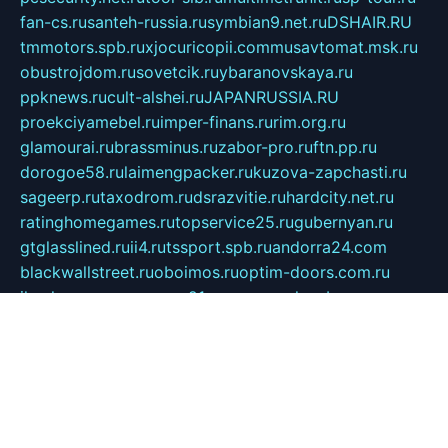
fan-cs.ru
santeh-russia.ru
symbian9.net.ru
DSHAIR.RU
tmmotors.spb.ru
xjocuricopii.com
musavtomat.msk.ru
obustrojdom.ru
sovetcik.ru
ybaranovskaya.ru
ppknews.ru
cult-alshei.ru
JAPANRUSSIA.RU
proekciyamebel.ru
imper-finans.ru
rim.org.ru
glamourai.ru
brassminus.ru
zabor-pro.ru
ftn.pp.ru
dorogoe58.ru
laimengpacker.ru
kuzova-zapchasti.ru
sageerp.ru
taxodrom.ru
dsrazvitie.ru
hardcity.net.ru
ratinghomegames.ru
topservice25.ru
gubernyan.ru
gtglasslined.ru
ii4.ru
tssport.spb.ru
andorra24.com
blackwallstreet.ru
oboimos.ru
optim-doors.com.ru
ikuch.ru
nycr.org.ru
npa21.ru
vremya-ch.spb.ru
desert000.ru
ivtorgi.ru
ifiori.ru
catalog-statei.ru
dcv.org.ru
spetsmaster174.ru
ipkameryhiseeu.ru
dum26.ru
ruspol.spb.ru
fr-opendp.ru
kam-solnyshko.ru
cheyenne-arapaho.ru
sevzapmetal.spb.ru
ted-lapidus.spb.ru
parasite-eliminator.ru
sigma-complete.ru
modernworld.ru
dama-moda.ru