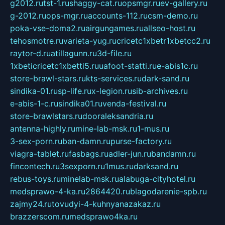
g2012.ru
tst-1.ru
shaggy-cat.ru
opsmgr.ru
ev-gallery.ru
g-2012.ru
ops-mgr.ru
accounts-112.ru
csm-demo.ru
poka-vse-doma2.ru
airgungames.ru
allseo-host.ru
tehosmotre.ru
varieta-yug.ru
cricetc1xbetr1xbetcc2.ru
raytor-d.ru
atillagunn.ru
3d-file.ru
1xbeticricetc1xbetti5.ru
uafoot-statti.ru
e-abis1c.ru
store-brawl-stars.ru
kts-services.ru
dark-sand.ru
sindika-01.ru
sp-life.ru
x-legion.ru
sib-archives.ru
e-abis-1-c.ru
sindika01.ru
venda-festival.ru
store-brawlstars.ru
dooraleksandria.ru
antenna-highly.ru
mine-lab-msk.ru
1-mus.ru
3-sex-porn.ru
ban-damn.ru
purse-factory.ru
viagra-tablet.ru
fasbags.ru
adler-jun.ru
bandamn.ru
fincontech.ru
3sexporn.ru
1mus.ru
darksand.ru
rebus-toys.ru
minelab-msk.ru
alabuga-cityhotel.ru
medsprawo-4-ka.ru
2864420.ru
blagodarenie-spb.ru
zajmy24.ru
tovudyi-4-kuhnyanazakaz.ru
brazzerscom.ru
medsprawo4ka.ru