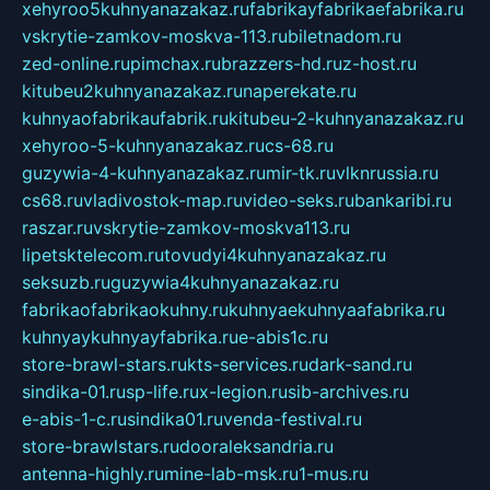
xehyroo5kuhnyanazakaz.ru
fabrikayfabrikaefabrika.ru
vskrytie-zamkov-moskva-113.ru
biletnadom.ru
zed-online.ru
pimchax.ru
brazzers-hd.ru
z-host.ru
kitubeu2kuhnyanazakaz.ru
naperekate.ru
kuhnyaofabrikaufabrik.ru
kitubeu-2-kuhnyanazakaz.ru
xehyroo-5-kuhnyanazakaz.ru
cs-68.ru
guzywia-4-kuhnyanazakaz.ru
mir-tk.ru
vlknrussia.ru
cs68.ru
vladivostok-map.ru
video-seks.ru
bankaribi.ru
raszar.ru
vskrytie-zamkov-moskva113.ru
lipetsktelecom.ru
tovudyi4kuhnyanazakaz.ru
seksuzb.ru
guzywia4kuhnyanazakaz.ru
fabrikaofabrikaokuhny.ru
kuhnyaekuhnyaafabrika.ru
kuhnyaykuhnyayfabrika.ru
e-abis1c.ru
store-brawl-stars.ru
kts-services.ru
dark-sand.ru
sindika-01.ru
sp-life.ru
x-legion.ru
sib-archives.ru
e-abis-1-c.ru
sindika01.ru
venda-festival.ru
store-brawlstars.ru
dooraleksandria.ru
antenna-highly.ru
mine-lab-msk.ru
1-mus.ru