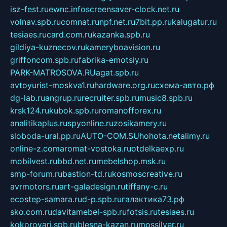
isz-fest.ru
ewnc.info
screensaver-clock.net.ru
volnav.spb.ru
comnat.ru
npf.net.ru
7bit.pp.ru
kalugatur.ru
tesiaes.ru
card.com.ru
kazanka.spb.ru
gildiya-kuznecov.ru
kameryboavision.ru
griffoncom.spb.ru
fabrika-emotsiy.ru
PARK-MATROSOVA.RU
agat.spb.ru
avtoyurist-moskva1.ru
hardware.org.ru
схема-авто.рф
dg-lab.ru
angrup.ru
recruiter.spb.ru
music8.spb.ru
krsk124.ru
kubok.spb.ru
romanofforex.ru
analitikaplus.ru
spyonline.ru
zosikamery.ru
sloboda-ural.pp.ru
AUTO-COM.SU
hohota.net
alimy.ru
online-z.com
aromat-vostoka.ru
otdelkaexp.ru
mobilvest.ru
bbd.net.ru
mebelshop.msk.ru
smp-forum.ru
bastion-td.ru
kosmoscreative.ru
avrmotors.ru
art-galadesign.ru
tiffany-c.ru
ecostep-samara.ru
d-p.spb.ru
галактика73.рф
sko.com.ru
davitamebel-spb.ru
fotsis.ru
tesiaes.ru
kokoroyari.spb.ru
blesna-kazan.ru
mossilver.ru