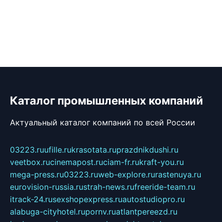
Каталог промышленных компаний
Актуальный каталог компаний по всей России
03223.ru
ufille.ru
krasotata.ru
prazdnikdushi.ru
veetbox.ru
cinemapost.ru
ciam-fr.ru
kraft-you.ru
mega-press.ru
03223.ru
web-explore.ru
rastenuya.ru
eurovision-russia.ru
strah-news.ru
freeride-team.ru
itrack-24.ru
sexshopexpress.ru
autostudiopro.ru
alabuga-cityhotel.ru
pornv.ru
atlantpereezd.ru