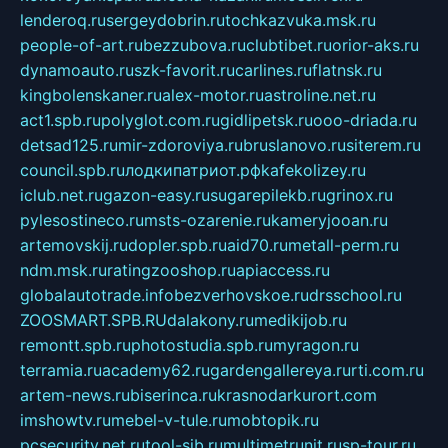
lenderoq.ru
sergeydobrin.ru
tochkazvuka.msk.ru
people-of-art.ru
bezzubova.ru
clubtibet.ru
orior-aks.ru
dynamoauto.ru
szk-favorit.ru
carlines.ru
flatnsk.ru
kingbolenskaner.ru
alex-motor.ru
astroline.net.ru
act1.spb.ru
polyglot.com.ru
gidlipetsk.ru
ooo-driada.ru
detsad125.ru
mir-zdoroviya.ru
bruslanovo.ru
siterem.ru
council.spb.ru
лодкипатриот.рф
kafekolizey.ru
iclub.net.ru
gazon-easy.ru
sugarepilekb.ru
grinox.ru
pylesostineco.ru
msts-ozarenie.ru
kameryjooan.ru
artemovskij.ru
dopler.spb.ru
aid70.ru
metall-perm.ru
ndm.msk.ru
ratingzooshop.ru
apiaccess.ru
globalautotrade.info
bezverhovskoe.ru
drsschool.ru
ZOOSMART.SPB.RU
dalakony.ru
medikijob.ru
remontt.spb.ru
photostudia.spb.ru
myragon.ru
terramia.ru
academy62.ru
gardengallereya.ru
rti.com.ru
artem-news.ru
biserinca.ru
krasnodarkurort.com
imshowtv.ru
mebel-v-tule.ru
mobtopik.ru
pcsecurity.net.ru
tool-sib.ru
multimetrunit.ru
sp-tour.ru