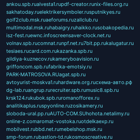
ankou.spb.ru
alvesta1.ru
pdf-creator.ru
nix-files.org.ru
sakhatoday.ru
elektrikersymboler.ru
sputnikyes.ru
golf2club.msk.ru
aeforums.ru
zallclub.ru
multimodal.msk.ru
habaigry.ru
haikko.ru
sobakopedia.ru
isz-fest.ru
ewnc.info
screensaver-clock.net.ru
volnav.spb.ru
comnat.ru
npf.net.ru
7bit.pp.ru
kalugatur.ru
tesiaes.ru
card.com.ru
kazanka.spb.ru
gildiya-kuznecov.ru
kameryboavision.ru
griffoncom.spb.ru
fabrika-emotsiy.ru
PARK-MATROSOVA.RU
agat.spb.ru
avtoyurist-moskva1.ru
hardware.org.ru
схема-авто.рф
dg-lab.ru
angrup.ru
recruiter.spb.ru
music8.spb.ru
krsk124.ru
kubok.spb.ru
romanofforex.ru
analitikaplus.ru
spyonline.ru
zosikamery.ru
sloboda-ural.pp.ru
AUTO-COM.SU
hohota.net
alimy.ru
online-z.com
aromat-vostoka.ru
otdelkaexp.ru
mobilvest.ru
bbd.net.ru
mebelshop.msk.ru
smp-forum.ru
bastion-td.ru
kosmoscreative.ru