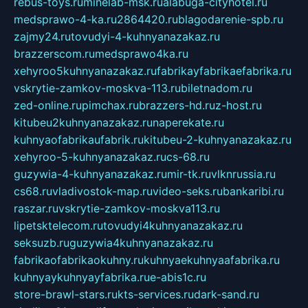
rebus-toys.ru
minelab-msk.ru
alabuga-cityhotel.ru
medsprawo-4-ka.ru
2864420.ru
blagodarenie-spb.ru
zajmy24.ru
tovudyi-4-kuhnyanazakaz.ru
brazzerscom.ru
medsprawo4ka.ru
xehyroo5kuhnyanazakaz.ru
fabrikayfabrikaefabrika.ru
vskrytie-zamkov-moskva-113.ru
biletnadom.ru
zed-online.ru
pimchax.ru
brazzers-hd.ru
z-host.ru
kitubeu2kuhnyanazakaz.ru
naperekate.ru
kuhnyaofabrikaufabrik.ru
kitubeu-2-kuhnyanazakaz.ru
xehyroo-5-kuhnyanazakaz.ru
cs-68.ru
guzywia-4-kuhnyanazakaz.ru
mir-tk.ru
vlknrussia.ru
cs68.ru
vladivostok-map.ru
video-seks.ru
bankaribi.ru
raszar.ru
vskrytie-zamkov-moskva113.ru
lipetsktelecom.ru
tovudyi4kuhnyanazakaz.ru
seksuzb.ru
guzywia4kuhnyanazakaz.ru
fabrikaofabrikaokuhny.ru
kuhnyaekuhnyaafabrika.ru
kuhnyaykuhnyayfabrika.ru
e-abis1c.ru
store-brawl-stars.ru
kts-services.ru
dark-sand.ru