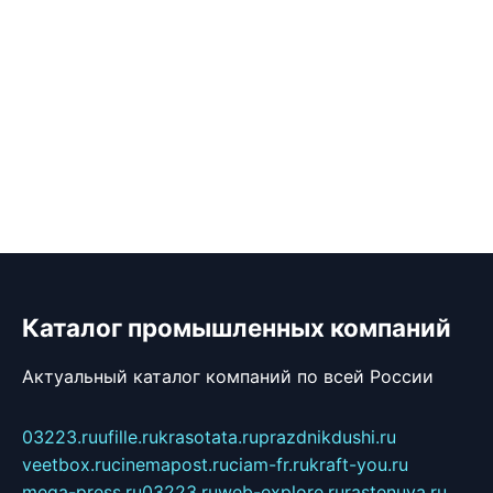
Каталог промышленных компаний
Актуальный каталог компаний по всей России
03223.ru
ufille.ru
krasotata.ru
prazdnikdushi.ru
veetbox.ru
cinemapost.ru
ciam-fr.ru
kraft-you.ru
mega-press.ru
03223.ru
web-explore.ru
rastenuya.ru