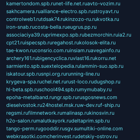
kamertondom.spb.ru
net-life.net.ru
avto-vozim.ru
sakhcamera.ru
alliance-electro.spb.ru
stroyavt.ru
controlweb1.ru
tdsak74.ru
kinzozo-ru.ru
kvotka.ru
iron-snab.ru
costa-bella.ru
eugrus.pp.ru
associaciya39.ru
primexpo.spb.ru
bezmorchin.ru
ia2.ru
cpt21.ru
ispecspb.ru
regahost.ru
kolosok-elita.ru
tae-kwon.ru
consrio.com.ru
insiam.ru
avegainfo.ru
archery161.ru
bigencyclica.ru
vlast16.ru
korru.net
sarmiento.spb.su
extelopedia.ru
lammin-suo.spb.ru
iskatour.spb.ru
snpi.org.ru
running-line.ru
krygeva-spa.ru
chel.net.ru
rust-loco.ru
dugshop.ru
hl-beta.spb.ru
school494.spb.ru
mymubaby.ru
epoha-metalband.ru
ngr.spb.ru
rusgosnews.com
dieselvostok.ru
24hostel.msk.ru
w-dev.ru
f-ship.ru
regsmi.ru
filmnetwork.ru
malinasp.ru
kinosvin.ru
h2o-salon.ru
malutkayork.ru
deltaprim.spb.ru
tango-perm.ru
gooddir.ru
sgv.su
multiki-online.com
webkrasotki.com
cherinvest.ru
detskiy-ostrov.ru