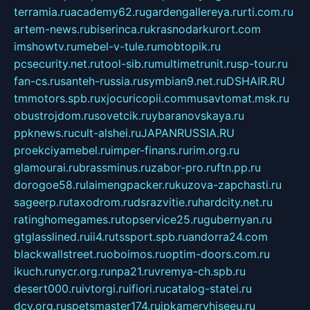
terramia.ru
academy62.ru
gardengallereya.ru
rti.com.ru
artem-news.ru
biserinca.ru
krasnodarkurort.com
imshowtv.ru
mebel-v-tule.ru
mobtopik.ru
pcsecurity.net.ru
tool-sib.ru
multimetrunit.ru
sp-tour.ru
fan-cs.ru
santeh-russia.ru
symbian9.net.ru
DSHAIR.RU
tmmotors.spb.ru
xjocuricopii.com
musavtomat.msk.ru
obustrojdom.ru
sovetcik.ru
ybaranovskaya.ru
ppknews.ru
cult-alshei.ru
JAPANRUSSIA.RU
proekciyamebel.ru
imper-finans.ru
rim.org.ru
glamourai.ru
brassminus.ru
zabor-pro.ru
ftn.pp.ru
dorogoe58.ru
laimengpacker.ru
kuzova-zapchasti.ru
sageerp.ru
taxodrom.ru
dsrazvitie.ru
hardcity.net.ru
ratinghomegames.ru
topservice25.ru
gubernyan.ru
gtglasslined.ru
ii4.ru
tssport.spb.ru
andorra24.com
blackwallstreet.ru
oboimos.ru
optim-doors.com.ru
ikuch.ru
nycr.org.ru
npa21.ru
vremya-ch.spb.ru
desert000.ru
ivtorgi.ru
ifiori.ru
catalog-statei.ru
dcv.org.ru
spetsmaster174.ru
ipkameryhiseeu.ru