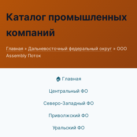
Каталог промышленных
компаний
Главная
»
Дальневосточный федеральный округ
» ООО
Assembly Поток
🏠 Главная
Центральный ФО
Северо-Западный ФО
Приволжский ФО
Уральский ФО