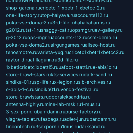
hometown-france.ru
1-xbeticricetc-1-xbetti-5.ru
shop-garena.ru
cricetc-1-xbetr-1-xbetcc-2.ru
one-life-story.ru
top-halyava.ru
accounts112.ru
poka-vse-doma-2.ru
3-d-file.ru
hahahaharms.ru
g2012.ru
tst-1.ru
shaggy-cat.ru
opsmgr.ru
ev-gallery.ru
g-2012.ru
ops-mgr.ru
accounts-112.ru
csm-demo.ru
poka-vse-doma2.ru
airgungames.ru
allseo-host.ru
tehosmotre.ru
varieta-yug.ru
cricetc1xbetr1xbetcc2.ru
raytor-d.ru
atillagunn.ru
3d-file.ru
1xbeticricetc1xbetti5.ru
uafoot-statti.ru
e-abis1c.ru
store-brawl-stars.ru
kts-services.ru
dark-sand.ru
sindika-01.ru
sp-life.ru
x-legion.ru
sib-archives.ru
e-abis-1-c.ru
sindika01.ru
venda-festival.ru
store-brawlstars.ru
dooraleksandria.ru
antenna-highly.ru
mine-lab-msk.ru
1-mus.ru
3-sex-porn.ru
ban-damn.ru
purse-factory.ru
viagra-tablet.ru
fasbags.ru
adler-jun.ru
bandamn.ru
fincontech.ru
3sexporn.ru
1mus.ru
darksand.ru