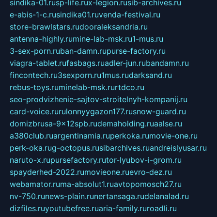
sindika-01.ru
sp-life.ru
x-legion.ru
sib-archives.ru
e-abis-1-c.ru
sindika01.ru
venda-festival.ru
store-brawlstars.ru
dooraleksandria.ru
antenna-highly.ru
mine-lab-msk.ru
1-mus.ru
3-sex-porn.ru
ban-damn.ru
purse-factory.ru
viagra-tablet.ru
fasbags.ru
adler-jun.ru
bandamn.ru
fincontech.ru
3sexporn.ru
1mus.ru
darksand.ru
rebus-toys.ru
minelab-msk.ru
rtdco.ru
seo-prodvizhenie-sajtov-stroitelnyh-kompanij.ru
card-voice.ru
rulonnyygazon177.ru
snow-guard.ru
domizbrusa-9x12spb.ru
demaholding.ru
aalse.ru
a380club.ru
argentinamia.ru
perkoka.ru
movie-one.ru
perk-oka.ru
g-octopus.ru
sibarchives.ru
andreislyusar.ru
naruto-x.ru
pursefactory.ru
tor-lyubov-i-grom.ru
spayderhed-2022.ru
movieone.ru
evro-dez.ru
webamator.ru
ma-absolut1.ru
avtopomosch27.ru
nv-750.ru
news-plain.ru
nertansaga.ru
delanalad.ru
dizfiles.ru
youtubefree.ru
aria-family.ru
roadli.ru