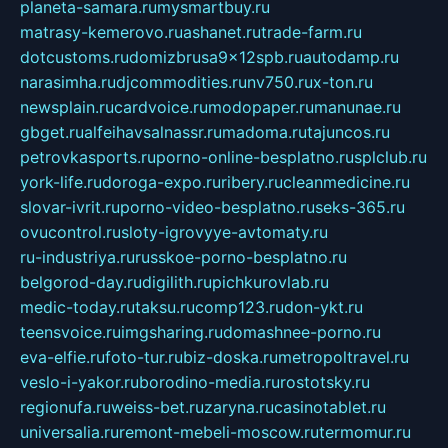
planeta-samara.ru
mysmartbuy.ru
matrasy-kemerovo.ru
ashanet.ru
trade-farm.ru
dotcustoms.ru
domizbrusa9x12spb.ru
autodamp.ru
narasimha.ru
djcommodities.ru
nv750.ru
x-ton.ru
newsplain.ru
cardvoice.ru
modopaper.ru
manunae.ru
gbget.ru
alfeihavsalnassr.ru
madoma.ru
tajuncos.ru
petrovkasports.ru
porno-online-besplatno.ru
splclub.ru
york-life.ru
doroga-expo.ru
ribery.ru
cleanmedicine.ru
slovar-ivrit.ru
porno-video-besplatno.ru
seks-365.ru
ovucontrol.ru
sloty-igrovyye-avtomaty.ru
ru-industriya.ru
russkoe-porno-besplatno.ru
belgorod-day.ru
digilith.ru
pichkurovlab.ru
medic-today.ru
taksu.ru
comp123.ru
don-ykt.ru
teensvoice.ru
imgsharing.ru
domashnee-porno.ru
eva-elfie.ru
foto-tur.ru
biz-doska.ru
metropoltravel.ru
veslo-i-yakor.ru
borodino-media.ru
rostotsky.ru
regionufa.ru
weiss-bet.ru
zaryna.ru
casinotablet.ru
universalia.ru
remont-mebeli-moscow.ru
termomur.ru