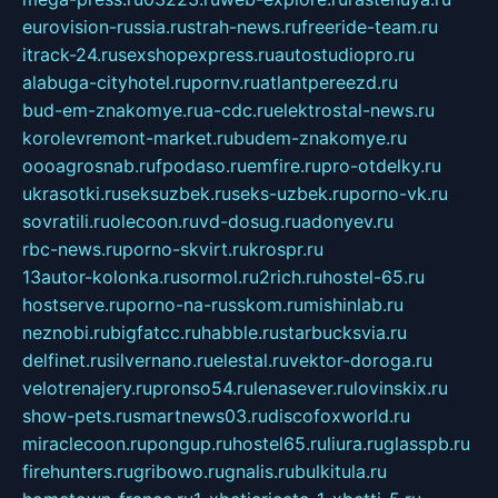
eurovision-russia.ru
strah-news.ru
freeride-team.ru
itrack-24.ru
sexshopexpress.ru
autostudiopro.ru
alabuga-cityhotel.ru
pornv.ru
atlantpereezd.ru
bud-em-znakomye.ru
a-cdc.ru
elektrostal-news.ru
korolevremont-market.ru
budem-znakomye.ru
oooagrosnab.ru
fpodaso.ru
emfire.ru
pro-otdelky.ru
ukrasotki.ru
seksuzbek.ru
seks-uzbek.ru
porno-vk.ru
sovratili.ru
olecoon.ru
vd-dosug.ru
adonyev.ru
rbc-news.ru
porno-skvirt.ru
krospr.ru
13autor-kolonka.ru
sormol.ru
2rich.ru
hostel-65.ru
hostserve.ru
porno-na-russkom.ru
mishinlab.ru
neznobi.ru
bigfatcc.ru
habble.ru
starbucksvia.ru
delfinet.ru
silvernano.ru
elestal.ru
vektor-doroga.ru
velotrenajery.ru
pronso54.ru
lenasever.ru
lovinskix.ru
show-pets.ru
smartnews03.ru
discofoxworld.ru
miraclecoon.ru
pongup.ru
hostel65.ru
liura.ru
glasspb.ru
firehunters.ru
gribowo.ru
gnalis.ru
bulkitula.ru