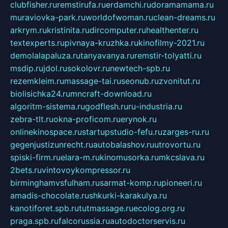
clubfisher.ru
remstirufa.ru
erdamchi.ru
doramamama.ru
muraviovka-park.ru
worldofwoman.ru
clean-dreams.ru
arkrym.ru
kristinita.ru
dircomputer.ru
healthenter.ru
textexperts.ru
pivnaya-kruzhka.ru
kinofilmy-2021.ru
demolalapaluza.ru
tanyavanya.ru
remstir-tolyatti.ru
msdip.ru
jdol.ru
sokolovr.ru
newtech-spb.ru
rezemkleim.ru
massage-tai.ru
seonub.ru
zvonitut.ru
biolisichka24.ru
mncraft-download.ru
algoritm-sistema.ru
godflesh.ru
ru-industria.ru
zebra-tlt.ru
okna-proficom.ru
erynok.ru
onlinekinospace.ru
startupstudio-fefu.ru
zarges-ru.ru
gegenjustizunrecht.ru
autobalashov.ru
utrovortu.ru
spiski-firm.ru
elara-m.ru
kinomusorka.ru
mkcslava.ru
2bets.ru
vintovoykompressor.ru
birminghamvsfulham.ru
sarmat-komp.ru
pioneeri.ru
amadis-chocolate.ru
shkurki-karakulya.ru
kanotiforet.spb.ru
tutmassage.ru
ecolog.org.ru
praga.spb.ru
falcorussia.ru
autodoctorservis.ru