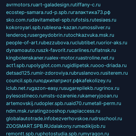
avrmotors.ru
art-galadesign.ru
tiffany-c.ru
ecostep-samara.ru
d-p.spb.ru
галактика73.рф
sko.com.ru
davitamebel-spb.ru
fotsis.ru
tesiaes.ru
kokoroyari.spb.ru
blesna-kazan.ru
mossilver.ru
lenderoq.ru
sergeydobrin.ru
tochkazvuka.msk.ru
people-of-art.ru
bezzubova.ru
clubtibet.ru
orior-aks.ru
dynamoauto.ru
szk-favorit.ru
carlines.ru
flatnsk.ru
kingbolenskaner.ru
alex-motor.ru
astroline.net.ru
act1.spb.ru
polyglot.com.ru
gidlipetsk.ru
ooo-driada.ru
detsad125.ru
mir-zdoroviya.ru
bruslanovo.ru
siterem.ru
council.spb.ru
лодкипатриот.рф
kafekolizey.ru
iclub.net.ru
gazon-easy.ru
sugarepilekb.ru
grinox.ru
pylesostineco.ru
msts-ozarenie.ru
kameryjooan.ru
artemovskij.ru
dopler.spb.ru
aid70.ru
metall-perm.ru
ndm.msk.ru
ratingzooshop.ru
apiaccess.ru
globalautotrade.info
bezverhovskoe.ru
drsschool.ru
ZOOSMART.SPB.RU
dalakony.ru
medikijob.ru
remontt.spb.ru
photostudia.spb.ru
myragon.ru