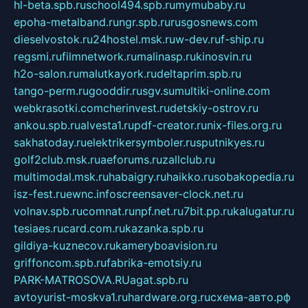
hl-beta.spb.ru
school494.spb.ru
mymubaby.ru
epoha-metalband.ru
ngr.spb.ru
rusgosnews.com
dieselvostok.ru
24hostel.msk.ru
w-dev.ru
f-ship.ru
regsmi.ru
filmnetwork.ru
malinasp.ru
kinosvin.ru
h2o-salon.ru
malutkayork.ru
deltaprim.spb.ru
tango-perm.ru
gooddir.ru
sgv.su
multiki-online.com
webkrasotki.com
cherinvest.ru
detskiy-ostrov.ru
ankou.spb.ru
alvesta1.ru
pdf-creator.ru
nix-files.org.ru
sakhatoday.ru
elektrikersymboler.ru
sputnikyes.ru
golf2club.msk.ru
aeforums.ru
zallclub.ru
multimodal.msk.ru
habaigry.ru
haikko.ru
sobakopedia.ru
isz-fest.ru
ewnc.info
screensaver-clock.net.ru
volnav.spb.ru
comnat.ru
npf.net.ru
7bit.pp.ru
kalugatur.ru
tesiaes.ru
card.com.ru
kazanka.spb.ru
gildiya-kuznecov.ru
kameryboavision.ru
griffoncom.spb.ru
fabrika-emotsiy.ru
PARK-MATROSOVA.RU
agat.spb.ru
avtoyurist-moskva1.ru
hardware.org.ru
схема-авто.рф