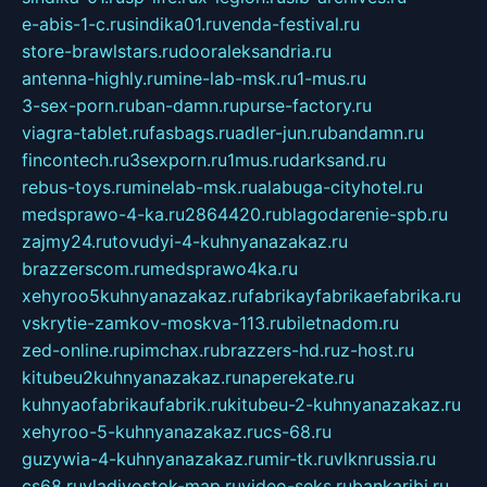
e-abis-1-c.ru
sindika01.ru
venda-festival.ru
store-brawlstars.ru
dooraleksandria.ru
antenna-highly.ru
mine-lab-msk.ru
1-mus.ru
3-sex-porn.ru
ban-damn.ru
purse-factory.ru
viagra-tablet.ru
fasbags.ru
adler-jun.ru
bandamn.ru
fincontech.ru
3sexporn.ru
1mus.ru
darksand.ru
rebus-toys.ru
minelab-msk.ru
alabuga-cityhotel.ru
medsprawo-4-ka.ru
2864420.ru
blagodarenie-spb.ru
zajmy24.ru
tovudyi-4-kuhnyanazakaz.ru
brazzerscom.ru
medsprawo4ka.ru
xehyroo5kuhnyanazakaz.ru
fabrikayfabrikaefabrika.ru
vskrytie-zamkov-moskva-113.ru
biletnadom.ru
zed-online.ru
pimchax.ru
brazzers-hd.ru
z-host.ru
kitubeu2kuhnyanazakaz.ru
naperekate.ru
kuhnyaofabrikaufabrik.ru
kitubeu-2-kuhnyanazakaz.ru
xehyroo-5-kuhnyanazakaz.ru
cs-68.ru
guzywia-4-kuhnyanazakaz.ru
mir-tk.ru
vlknrussia.ru
cs68.ru
vladivostok-map.ru
video-seks.ru
bankaribi.ru