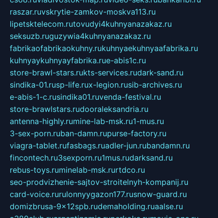
raszar.ru
vskrytie-zamkov-moskva113.ru
lipetsktelecom.ru
tovudyi4kuhnyanazakaz.ru
seksuzb.ru
guzywia4kuhnyanazakaz.ru
fabrikaofabrikaokuhny.ru
kuhnyaekuhnyaafabrika.ru
kuhnyaykuhnyayfabrika.ru
e-abis1c.ru
store-brawl-stars.ru
kts-services.ru
dark-sand.ru
sindika-01.ru
sp-life.ru
x-legion.ru
sib-archives.ru
e-abis-1-c.ru
sindika01.ru
venda-festival.ru
store-brawlstars.ru
dooraleksandria.ru
antenna-highly.ru
mine-lab-msk.ru
1-mus.ru
3-sex-porn.ru
ban-damn.ru
purse-factory.ru
viagra-tablet.ru
fasbags.ru
adler-jun.ru
bandamn.ru
fincontech.ru
3sexporn.ru
1mus.ru
darksand.ru
rebus-toys.ru
minelab-msk.ru
rtdco.ru
seo-prodvizhenie-sajtov-stroitelnyh-kompanij.ru
card-voice.ru
rulonnyygazon177.ru
snow-guard.ru
domizbrusa-9x12spb.ru
demaholding.ru
aalse.ru