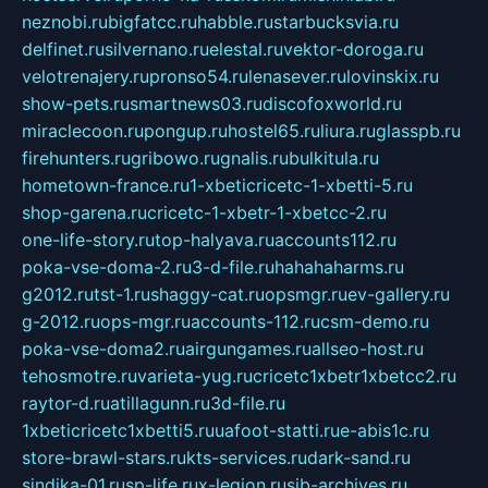
neznobi.ru
bigfatcc.ru
habble.ru
starbucksvia.ru
delfinet.ru
silvernano.ru
elestal.ru
vektor-doroga.ru
velotrenajery.ru
pronso54.ru
lenasever.ru
lovinskix.ru
show-pets.ru
smartnews03.ru
discofoxworld.ru
miraclecoon.ru
pongup.ru
hostel65.ru
liura.ru
glasspb.ru
firehunters.ru
gribowo.ru
gnalis.ru
bulkitula.ru
hometown-france.ru
1-xbeticricetc-1-xbetti-5.ru
shop-garena.ru
cricetc-1-xbetr-1-xbetcc-2.ru
one-life-story.ru
top-halyava.ru
accounts112.ru
poka-vse-doma-2.ru
3-d-file.ru
hahahaharms.ru
g2012.ru
tst-1.ru
shaggy-cat.ru
opsmgr.ru
ev-gallery.ru
g-2012.ru
ops-mgr.ru
accounts-112.ru
csm-demo.ru
poka-vse-doma2.ru
airgungames.ru
allseo-host.ru
tehosmotre.ru
varieta-yug.ru
cricetc1xbetr1xbetcc2.ru
raytor-d.ru
atillagunn.ru
3d-file.ru
1xbeticricetc1xbetti5.ru
uafoot-statti.ru
e-abis1c.ru
store-brawl-stars.ru
kts-services.ru
dark-sand.ru
sindika-01.ru
sp-life.ru
x-legion.ru
sib-archives.ru