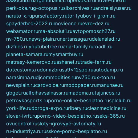
a380club.ru
argentinamia.ru
perkoka.ru
movie-one.ru
perk-oka.ru
g-octopus.ru
sibarchives.ru
andreislyusar.ru
naruto-x.ru
pursefactory.ru
tor-lyubov-i-grom.ru
spayderhed-2022.ru
movieone.ru
evro-dez.ru
webamator.ru
ma-absolut1.ru
avtopomosch27.ru
nv-750.ru
news-plain.ru
nertansaga.ru
delanalad.ru
dizfiles.ru
youtubefree.ru
aria-family.ru
roadli.ru
planeta-samara.ru
mysmartbuy.ru
matrasy-kemerovo.ru
ashanet.ru
trade-farm.ru
dotcustoms.ru
domizbrusa9x12spb.ru
autodamp.ru
narasimha.ru
djcommodities.ru
nv750.ru
x-ton.ru
newsplain.ru
cardvoice.ru
modopaper.ru
manunae.ru
gbget.ru
alfeihavsalnassr.ru
madoma.ru
tajuncos.ru
petrovkasports.ru
porno-online-besplatno.ru
splclub.ru
york-life.ru
doroga-expo.ru
ribery.ru
cleanmedicine.ru
slovar-ivrit.ru
porno-video-besplatno.ru
seks-365.ru
ovucontrol.ru
sloty-igrovyye-avtomaty.ru
ru-industriya.ru
russkoe-porno-besplatno.ru