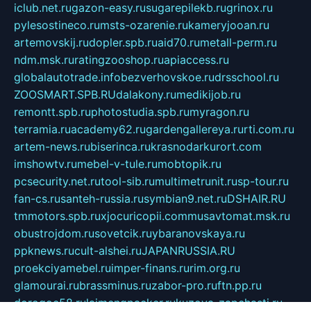
iclub.net.ru
gazon-easy.ru
sugarepilekb.ru
grinox.ru
pylesostineco.ru
msts-ozarenie.ru
kameryjooan.ru
artemovskij.ru
dopler.spb.ru
aid70.ru
metall-perm.ru
ndm.msk.ru
ratingzooshop.ru
apiaccess.ru
globalautotrade.info
bezverhovskoe.ru
drsschool.ru
ZOOSMART.SPB.RU
dalakony.ru
medikijob.ru
remontt.spb.ru
photostudia.spb.ru
myragon.ru
terramia.ru
academy62.ru
gardengallereya.ru
rti.com.ru
artem-news.ru
biserinca.ru
krasnodarkurort.com
imshowtv.ru
mebel-v-tule.ru
mobtopik.ru
pcsecurity.net.ru
tool-sib.ru
multimetrunit.ru
sp-tour.ru
fan-cs.ru
santeh-russia.ru
symbian9.net.ru
DSHAIR.RU
tmmotors.spb.ru
xjocuricopii.com
musavtomat.msk.ru
obustrojdom.ru
sovetcik.ru
ybaranovskaya.ru
ppknews.ru
cult-alshei.ru
JAPANRUSSIA.RU
proekciyamebel.ru
imper-finans.ru
rim.org.ru
glamourai.ru
brassminus.ru
zabor-pro.ru
ftn.pp.ru
dorogoe58.ru
laimengpacker.ru
kuzova-zapchasti.ru