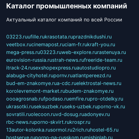
Каталог промышленных компаний
Актуальный каталог компаний по всей России
03223.ru
ufille.ru
krasotata.ru
prazdnikdushi.ru
veetbox.ru
cinemapost.ru
ciam-fr.ru
kraft-you.ru
mega-press.ru
03223.ru
web-explore.ru
rastenuya.ru
eurovision-russia.ru
strah-news.ru
freeride-team.ru
itrack-24.ru
sexshopexpress.ru
autostudiopro.ru
alabuga-cityhotel.ru
pornv.ru
atlantpereezd.ru
bud-em-znakomye.ru
a-cdc.ru
elektrostal-news.ru
korolevremont-market.ru
budem-znakomye.ru
oooagrosnab.ru
fpodaso.ru
emfire.ru
pro-otdelky.ru
ukrasotki.ru
seksuzbek.ru
seks-uzbek.ru
porno-vk.ru
sovratili.ru
olecoon.ru
vd-dosug.ru
adonyev.ru
rbc-news.ru
porno-skvirt.ru
krospr.ru
13autor-kolonka.ru
sormol.ru
2rich.ru
hostel-65.ru
hostserve.ru
porno-na-russkom.ru
mishinlab.ru