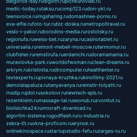
belgorod-day.ru
digilith.ru
pichkurovlab.ru
medic-today.ru
taksu.ru
comp123.ru
don-ykt.ru
teensvoice.ru
imgsharing.ru
domashnee-porno.ru
eva-elfie.ru
foto-tur.ru
biz-doska.ru
metropoltravel.ru
veslo-i-yakor.ru
borodino-media.ru
rostotsky.ru
regionufa.ru
weiss-bet.ru
zaryna.ru
casinotablet.ru
universalia.ru
remont-mebeli-moscow.ru
termomur.ru
clubfisher.ru
remstirufa.ru
erdamchi.ru
doramamama.ru
muraviovka-park.ru
worldofwoman.ru
clean-dreams.ru
arkrym.ru
kristinita.ru
dircomputer.ru
healthenter.ru
textexperts.ru
pivnaya-kruzhka.ru
kinofilmy-2021.ru
demolalapaluza.ru
tanyavanya.ru
remstir-tolyatti.ru
msdip.ru
jdol.ru
sokolovr.ru
newtech-spb.ru
rezemkleim.ru
massage-tai.ru
seonub.ru
zvonitut.ru
biolisichka24.ru
mncraft-download.ru
algoritm-sistema.ru
godflesh.ru
ru-industria.ru
zebra-tlt.ru
okna-proficom.ru
erynok.ru
onlinekinospace.ru
startupstudio-fefu.ru
zarges-ru.ru