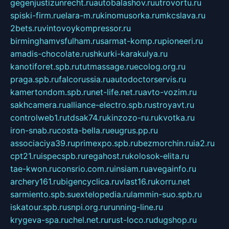
gegenjustizunrecht.ru
autobalashov.ru
utrovortu.ru
spiski-firm.ru
elara-m.ru
kinomusorka.ru
mkcslava.ru
2bets.ru
vintovoykompressor.ru
birminghamvsfulham.ru
sarmat-komp.ru
pioneeri.ru
amadis-chocolate.ru
shkurki-karakulya.ru
kanotiforet.spb.ru
tutmassage.ru
ecolog.org.ru
praga.spb.ru
falcorussia.ru
autodoctorservis.ru
kamertondom.spb.ru
net-life.net.ru
avto-vozim.ru
sakhcamera.ru
alliance-electro.spb.ru
stroyavt.ru
controlweb1.ru
tdsak74.ru
kinzozo-ru.ru
kvotka.ru
iron-snab.ru
costa-bella.ru
eugrus.pp.ru
associaciya39.ru
primexpo.spb.ru
bezmorchin.ru
ia2.ru
cpt21.ru
ispecspb.ru
regahost.ru
kolosok-elita.ru
tae-kwon.ru
consrio.com.ru
insiam.ru
avegainfo.ru
archery161.ru
bigencyclica.ru
vlast16.ru
korru.net
sarmiento.spb.su
extelopedia.ru
lammin-suo.spb.ru
iskatour.spb.ru
snpi.org.ru
running-line.ru
krygeva-spa.ru
chel.net.ru
rust-loco.ru
dugshop.ru