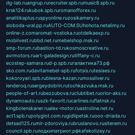
dg-lab.ru
angrup.ru
recruiter.spb.ru
music8.spb.ru
krsk124.ru
kubok.spb.ru
romanofforex.ru
analitikaplus.ru
spyonline.ru
zosikamery.ru
sloboda-ural.pp.ru
AUTO-COM.SU
hohota.net
alimy.ru
online-z.com
aromat-vostoka.ru
otdelkaexp.ru
mobilvest.ru
bbd.net.ru
mebelshop.msk.ru
smp-forum.ru
bastion-td.ru
kosmoscreative.ru
avrmotors.ru
art-galadesign.ru
tiffany-c.ru
ecostep-samara.ru
d-p.spb.ru
галактика73.рф
sko.com.ru
davitamebel-spb.ru
fotsis.ru
tesiaes.ru
kokoroyari.spb.ru
blesna-kazan.ru
mossilver.ru
lenderoq.ru
sergeydobrin.ru
tochkazvuka.msk.ru
people-of-art.ru
bezzubova.ru
clubtibet.ru
orior-aks.ru
dynamoauto.ru
szk-favorit.ru
carlines.ru
flatnsk.ru
kingbolenskaner.ru
alex-motor.ru
astroline.net.ru
act1.spb.ru
polyglot.com.ru
gidlipetsk.ru
ooo-driada.ru
detsad125.ru
mir-zdoroviya.ru
bruslanovo.ru
siterem.ru
council.spb.ru
лодкипатриот.рф
kafekolizey.ru