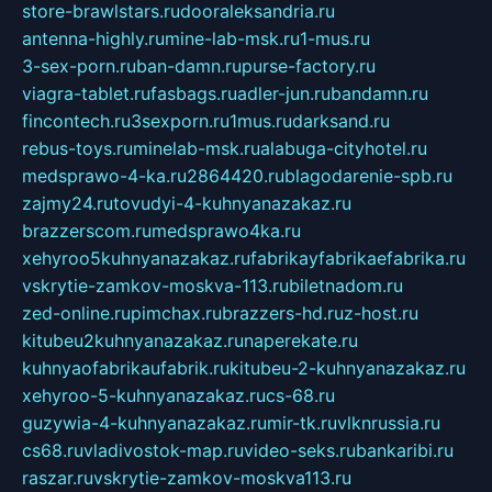
store-brawlstars.ru
dooraleksandria.ru
antenna-highly.ru
mine-lab-msk.ru
1-mus.ru
3-sex-porn.ru
ban-damn.ru
purse-factory.ru
viagra-tablet.ru
fasbags.ru
adler-jun.ru
bandamn.ru
fincontech.ru
3sexporn.ru
1mus.ru
darksand.ru
rebus-toys.ru
minelab-msk.ru
alabuga-cityhotel.ru
medsprawo-4-ka.ru
2864420.ru
blagodarenie-spb.ru
zajmy24.ru
tovudyi-4-kuhnyanazakaz.ru
brazzerscom.ru
medsprawo4ka.ru
xehyroo5kuhnyanazakaz.ru
fabrikayfabrikaefabrika.ru
vskrytie-zamkov-moskva-113.ru
biletnadom.ru
zed-online.ru
pimchax.ru
brazzers-hd.ru
z-host.ru
kitubeu2kuhnyanazakaz.ru
naperekate.ru
kuhnyaofabrikaufabrik.ru
kitubeu-2-kuhnyanazakaz.ru
xehyroo-5-kuhnyanazakaz.ru
cs-68.ru
guzywia-4-kuhnyanazakaz.ru
mir-tk.ru
vlknrussia.ru
cs68.ru
vladivostok-map.ru
video-seks.ru
bankaribi.ru
raszar.ru
vskrytie-zamkov-moskva113.ru