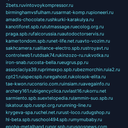
2bets.ru
vintovoykompressor.ru
birminghamvsfulham.ru
sarmat-komp.ru
pioneeri.ru
amadis-chocolate.ru
shkurki-karakulya.ru
kanotiforet.spb.ru
tutmassage.ru
ecolog.org.ru
praga.spb.ru
falcorussia.ru
autodoctorservis.ru
kamertondom.spb.ru
net-life.net.ru
avto-vozim.ru
sakhcamera.ru
alliance-electro.spb.ru
stroyavt.ru
controlweb1.ru
tdsak74.ru
kinzozo-ru.ru
kvotka.ru
iron-snab.ru
costa-bella.ru
eugrus.pp.ru
associaciya39.ru
primexpo.spb.ru
bezmorchin.ru
ia2.ru
cpt21.ru
ispecspb.ru
regahost.ru
kolosok-elita.ru
tae-kwon.ru
consrio.com.ru
insiam.ru
avegainfo.ru
archery161.ru
bigencyclica.ru
vlast16.ru
korru.net
sarmiento.spb.su
extelopedia.ru
lammin-suo.spb.ru
iskatour.spb.ru
snpi.org.ru
running-line.ru
krygeva-spa.ru
chel.net.ru
rust-loco.ru
dugshop.ru
hl-beta.spb.ru
school494.spb.ru
mymubaby.ru
epoha-metalband.ru
ngr.spb.ru
rusgosnews.com