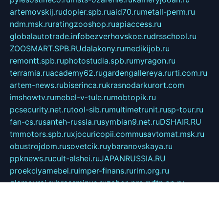
artemovskij.ru
dopler.spb.ru
aid70.ru
metall-perm.ru
ndm.msk.ru
ratingzooshop.ru
apiaccess.ru
globalautotrade.info
bezverhovskoe.ru
drsschool.ru
ZOOSMART.SPB.RU
dalakony.ru
medikijob.ru
remontt.spb.ru
photostudia.spb.ru
myragon.ru
terramia.ru
academy62.ru
gardengallereya.ru
rti.com.ru
artem-news.ru
biserinca.ru
krasnodarkurort.com
imshowtv.ru
mebel-v-tule.ru
mobtopik.ru
pcsecurity.net.ru
tool-sib.ru
multimetrunit.ru
sp-tour.ru
fan-cs.ru
santeh-russia.ru
symbian9.net.ru
DSHAIR.RU
tmmotors.spb.ru
xjocuricopii.com
musavtomat.msk.ru
obustrojdom.ru
sovetcik.ru
ybaranovskaya.ru
ppknews.ru
cult-alshei.ru
JAPANRUSSIA.RU
proekciyamebel.ru
imper-finans.ru
rim.org.ru
glamourai.ru
brassminus.ru
zabor-pro.ru
ftn.pp.ru
dorogoe58.ru
laimengpacker.ru
kuzova-zapchasti.ru
sageerp.ru
taxodrom.ru
dsrazvitie.ru
hardcity.net.ru