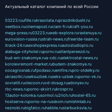
Актуальный каталог компаний по всей России
03223.ru
ufille.ru
krasotata.ru
prazdnikdushi.ru
veetbox.ru
cinemapost.ru
ciam-fr.ru
kraft-you.ru
mega-press.ru
03223.ru
web-explore.ru
rastenuya.ru
eurovision-russia.ru
strah-news.ru
freeride-team.ru
itrack-24.ru
sexshopexpress.ru
autostudiopro.ru
alabuga-cityhotel.ru
pornv.ru
atlantpereezd.ru
bud-em-znakomye.ru
a-cdc.ru
elektrostal-news.ru
korolevremont-market.ru
budem-znakomye.ru
oooagrosnab.ru
fpodaso.ru
emfire.ru
pro-otdelky.ru
ukrasotki.ru
seksuzbek.ru
seks-uzbek.ru
porno-vk.ru
sovratili.ru
olecoon.ru
vd-dosug.ru
adonyev.ru
rbc-news.ru
porno-skvirt.ru
krospr.ru
13autor-kolonka.ru
sormol.ru
2rich.ru
hostel-65.ru
hostserve.ru
porno-na-russkom.ru
mishinlab.ru
neznobi.ru
bigfatcc.ru
habble.ru
starbucksvia.ru