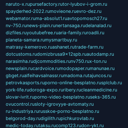
naruto-x.ru
pursefactory.ru
tor-lyubov-i-grom.ru
spayderhed-2022.ru
movieone.ru
evro-dez.ru
webamator.ru
ma-absolut1.ru
avtopomosch27.ru
nv-750.ru
news-plain.ru
nertansaga.ru
delanalad.ru
dizfiles.ru
youtubefree.ru
aria-family.ru
roadli.ru
planeta-samara.ru
mysmartbuy.ru
matrasy-kemerovo.ru
ashanet.ru
trade-farm.ru
dotcustoms.ru
domizbrusa9x12spb.ru
autodamp.ru
narasimha.ru
djcommodities.ru
nv750.ru
x-ton.ru
newsplain.ru
cardvoice.ru
modopaper.ru
manunae.ru
gbget.ru
alfeihavsalnassr.ru
madoma.ru
tajuncos.ru
petrovkasports.ru
porno-online-besplatno.ru
splclub.ru
york-life.ru
doroga-expo.ru
ribery.ru
cleanmedicine.ru
slovar-ivrit.ru
porno-video-besplatno.ru
seks-365.ru
ovucontrol.ru
sloty-igrovyye-avtomaty.ru
ru-industriya.ru
russkoe-porno-besplatno.ru
belgorod-day.ru
digilith.ru
pichkurovlab.ru
medic-today.ru
taksu.ru
comp123.ru
don-ykt.ru