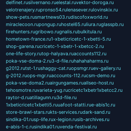
delfinet.ru
silvernano.ru
elestal.ru
vektor-doroga.ru
velotrenajery.ru
pronso54.ru
lenasever.ru
lovinskix.ru
show-pets.ru
smartnews03.ru
discofoxworld.ru
miraclecoon.ru
pongup.ru
hostel65.ru
liura.ru
glasspb.ru
firehunters.ru
gribowo.ru
gnalis.ru
bulkitula.ru
hometown-france.ru
1-xbeticricetc-1-xbetti-5.ru
shop-garena.ru
cricetc-1-xbetr-1-xbetcc-2.ru
one-life-story.ru
top-halyava.ru
accounts112.ru
poka-vse-doma-2.ru
3-d-file.ru
hahahaharms.ru
g2012.ru
tst-1.ru
shaggy-cat.ru
opsmgr.ru
ev-gallery.ru
g-2012.ru
ops-mgr.ru
accounts-112.ru
csm-demo.ru
poka-vse-doma2.ru
airgungames.ru
allseo-host.ru
tehosmotre.ru
varieta-yug.ru
cricetc1xbetr1xbetcc2.ru
raytor-d.ru
atillagunn.ru
3d-file.ru
1xbeticricetc1xbetti5.ru
uafoot-statti.ru
e-abis1c.ru
store-brawl-stars.ru
kts-services.ru
dark-sand.ru
sindika-01.ru
sp-life.ru
x-legion.ru
sib-archives.ru
e-abis-1-c.ru
sindika01.ru
venda-festival.ru