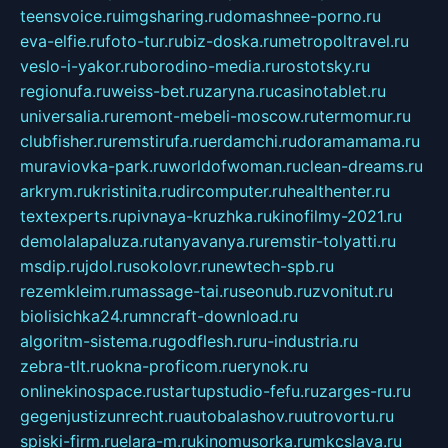
teensvoice.ru
imgsharing.ru
domashnee-porno.ru
eva-elfie.ru
foto-tur.ru
biz-doska.ru
metropoltravel.ru
veslo-i-yakor.ru
borodino-media.ru
rostotsky.ru
regionufa.ru
weiss-bet.ru
zaryna.ru
casinotablet.ru
universalia.ru
remont-mebeli-moscow.ru
termomur.ru
clubfisher.ru
remstirufa.ru
erdamchi.ru
doramamama.ru
muraviovka-park.ru
worldofwoman.ru
clean-dreams.ru
arkrym.ru
kristinita.ru
dircomputer.ru
healthenter.ru
textexperts.ru
pivnaya-kruzhka.ru
kinofilmy-2021.ru
demolalapaluza.ru
tanyavanya.ru
remstir-tolyatti.ru
msdip.ru
jdol.ru
sokolovr.ru
newtech-spb.ru
rezemkleim.ru
massage-tai.ru
seonub.ru
zvonitut.ru
biolisichka24.ru
mncraft-download.ru
algoritm-sistema.ru
godflesh.ru
ru-industria.ru
zebra-tlt.ru
okna-proficom.ru
erynok.ru
onlinekinospace.ru
startupstudio-fefu.ru
zarges-ru.ru
gegenjustizunrecht.ru
autobalashov.ru
utrovortu.ru
spiski-firm.ru
elara-m.ru
kinomusorka.ru
mkcslava.ru