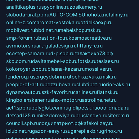
analitikaplus.ru
spyonline.ru
zosikamery.ru
sloboda-ural.pp.ru
AUTO-COM.SU
hohota.net
alimy.ru
online-z.com
aromat-vostoka.ru
otdelkaexp.ru
mobilvest.ru
bbd.net.ru
mebelshop.msk.ru
smp-forum.ru
bastion-td.ru
kosmoscreative.ru
avrmotors.ru
art-galadesign.ru
tiffany-c.ru
ecostep-samara.ru
d-p.spb.ru
галактика73.рф
sko.com.ru
davitamebel-spb.ru
fotsis.ru
tesiaes.ru
kokoroyari.spb.ru
blesna-kazan.ru
mossilver.ru
lenderoq.ru
sergeydobrin.ru
tochkazvuka.msk.ru
people-of-art.ru
bezzubova.ru
clubtibet.ru
orior-aks.ru
dynamoauto.ru
szk-favorit.ru
carlines.ru
flatnsk.ru
kingbolenskaner.ru
alex-motor.ru
astroline.net.ru
act1.spb.ru
polyglot.com.ru
gidlipetsk.ru
ooo-driada.ru
detsad125.ru
mir-zdoroviya.ru
bruslanovo.ru
siterem.ru
council.spb.ru
лодкипатриот.рф
kafekolizey.ru
iclub.net.ru
gazon-easy.ru
sugarepilekb.ru
grinox.ru
pylesostineco.ru
msts-ozarenie.ru
kameryjooan.ru