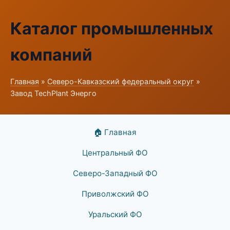
Каталог промышленных
компаний
Главная
»
Северо-Кавказский федеральный округ
»
Завод TechPlant Энерго
🏠 Главная
Центральный ФО
Северо-Западный ФО
Приволжский ФО
Уральский ФО