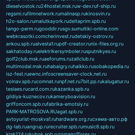
dieselvostok.ru
24hostel.msk.ru
w-dev.ru
f-ship.ru
regsmi.ru
filmnetwork.ru
malinasp.ru
kinosvin.ru
h2o-salon.ru
malutkayork.ru
deltaprim.spb.ru
tango-perm.ru
gooddir.ru
sgv.su
multiki-online.com
webkrasotki.com
cherinvest.ru
detskiy-ostrov.ru
ankou.spb.ru
alvesta1.ru
pdf-creator.ru
nix-files.org.ru
sakhatoday.ru
elektrikersymboler.ru
sputnikyes.ru
golf2club.msk.ru
aeforums.ru
zallclub.ru
multimodal.msk.ru
habaigry.ru
haikko.ru
sobakopedia.ru
isz-fest.ru
ewnc.info
screensaver-clock.net.ru
volnav.spb.ru
comnat.ru
npf.net.ru
7bit.pp.ru
kalugatur.ru
tesiaes.ru
card.com.ru
kazanka.spb.ru
gildiya-kuznecov.ru
kameryboavision.ru
griffoncom.spb.ru
fabrika-emotsiy.ru
PARK-MATROSOVA.RU
agat.spb.ru
avtoyurist-moskva1.ru
hardware.org.ru
схема-авто.рф
dg-lab.ru
angrup.ru
recruiter.spb.ru
music8.spb.ru
krsk124.ru
kubok.spb.ru
romanofforex.ru