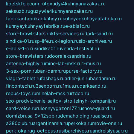
lipetsktelecom.ru
tovudyi4kuhnyanazakaz.ru
seksuzb.ru
guzywia4kuhnyanazakaz.ru
fabrikaofabrikaokuhny.ru
kuhnyaekuhnyaafabrika.ru
kuhnyaykuhnyayfabrika.ru
e-abis1c.ru
store-brawl-stars.ru
kts-services.ru
dark-sand.ru
sindika-01.ru
sp-life.ru
x-legion.ru
sib-archives.ru
e-abis-1-c.ru
sindika01.ru
venda-festival.ru
store-brawlstars.ru
dooraleksandria.ru
antenna-highly.ru
mine-lab-msk.ru
1-mus.ru
3-sex-porn.ru
ban-damn.ru
purse-factory.ru
viagra-tablet.ru
fasbags.ru
adler-jun.ru
bandamn.ru
fincontech.ru
3sexporn.ru
1mus.ru
darksand.ru
rebus-toys.ru
minelab-msk.ru
rtdco.ru
seo-prodvizhenie-sajtov-stroitelnyh-kompanij.ru
card-voice.ru
rulonnyygazon177.ru
snow-guard.ru
domizbrusa-9x12spb.ru
demaholding.ru
aalse.ru
a380club.ru
argentinamia.ru
perkoka.ru
movie-one.ru
perk-oka.ru
g-octopus.ru
sibarchives.ru
andreislyusar.ru