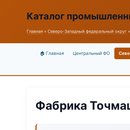
Каталог промышленн
Главная
»
Северо-Западный федеральный округ
»
🏠 Главная
Центральный ФО
Севе
Фабрика Точмаш