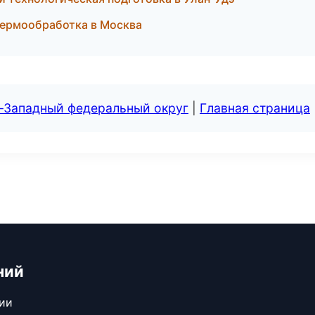
термообработка в Москва
о-Западный федеральный округ
|
Главная страница
ний
сии