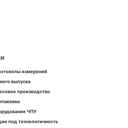
ми
ротоколы измерений
ного выпуска
ассовое производство
упаковка
орудования ЧПУ
ции под технологичность