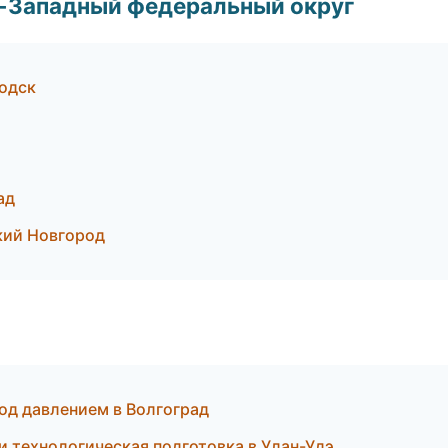
о-Западный федеральный округ
водск
ад
кий Новгород
од давлением в Волгоград
 технологическая подготовка в Улан-Удэ