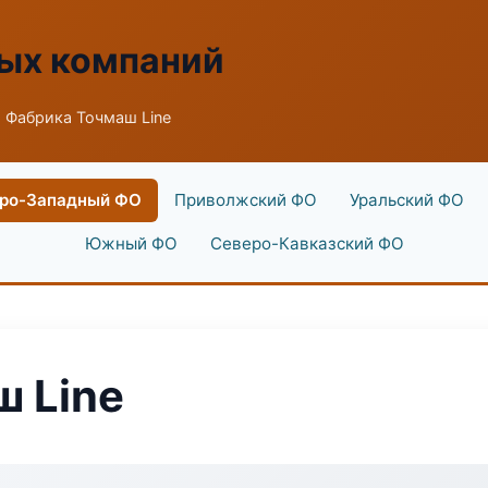
ых компаний
 Фабрика Точмаш Line
ро-Западный ФО
Приволжский ФО
Уральский ФО
Южный ФО
Северо-Кавказский ФО
 Line