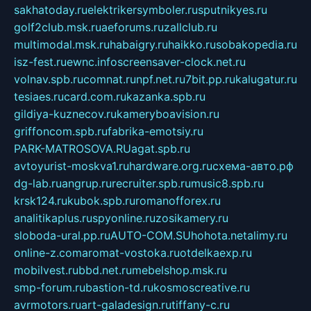
sakhatoday.ru
elektrikersymboler.ru
sputnikyes.ru
golf2club.msk.ru
aeforums.ru
zallclub.ru
multimodal.msk.ru
habaigry.ru
haikko.ru
sobakopedia.ru
isz-fest.ru
ewnc.info
screensaver-clock.net.ru
volnav.spb.ru
comnat.ru
npf.net.ru
7bit.pp.ru
kalugatur.ru
tesiaes.ru
card.com.ru
kazanka.spb.ru
gildiya-kuznecov.ru
kameryboavision.ru
griffoncom.spb.ru
fabrika-emotsiy.ru
PARK-MATROSOVA.RU
agat.spb.ru
avtoyurist-moskva1.ru
hardware.org.ru
схема-авто.рф
dg-lab.ru
angrup.ru
recruiter.spb.ru
music8.spb.ru
krsk124.ru
kubok.spb.ru
romanofforex.ru
analitikaplus.ru
spyonline.ru
zosikamery.ru
sloboda-ural.pp.ru
AUTO-COM.SU
hohota.net
alimy.ru
online-z.com
aromat-vostoka.ru
otdelkaexp.ru
mobilvest.ru
bbd.net.ru
mebelshop.msk.ru
smp-forum.ru
bastion-td.ru
kosmoscreative.ru
avrmotors.ru
art-galadesign.ru
tiffany-c.ru