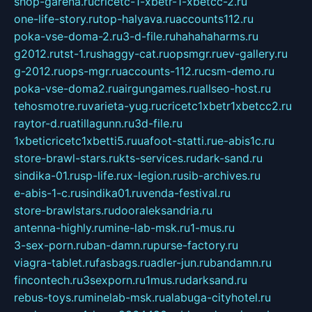
shop-garena.ru
cricetc-1-xbetr-1-xbetcc-2.ru
one-life-story.ru
top-halyava.ru
accounts112.ru
poka-vse-doma-2.ru
3-d-file.ru
hahahaharms.ru
g2012.ru
tst-1.ru
shaggy-cat.ru
opsmgr.ru
ev-gallery.ru
g-2012.ru
ops-mgr.ru
accounts-112.ru
csm-demo.ru
poka-vse-doma2.ru
airgungames.ru
allseo-host.ru
tehosmotre.ru
varieta-yug.ru
cricetc1xbetr1xbetcc2.ru
raytor-d.ru
atillagunn.ru
3d-file.ru
1xbeticricetc1xbetti5.ru
uafoot-statti.ru
e-abis1c.ru
store-brawl-stars.ru
kts-services.ru
dark-sand.ru
sindika-01.ru
sp-life.ru
x-legion.ru
sib-archives.ru
e-abis-1-c.ru
sindika01.ru
venda-festival.ru
store-brawlstars.ru
dooraleksandria.ru
antenna-highly.ru
mine-lab-msk.ru
1-mus.ru
3-sex-porn.ru
ban-damn.ru
purse-factory.ru
viagra-tablet.ru
fasbags.ru
adler-jun.ru
bandamn.ru
fincontech.ru
3sexporn.ru
1mus.ru
darksand.ru
rebus-toys.ru
minelab-msk.ru
alabuga-cityhotel.ru