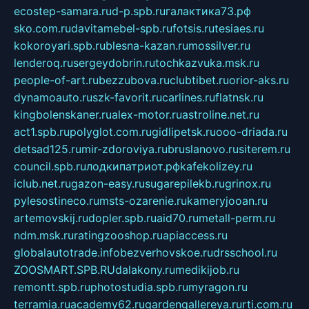
ecostep-samara.ru
d-p.spb.ru
галактика73.рф
sko.com.ru
davitamebel-spb.ru
fotsis.ru
tesiaes.ru
kokoroyari.spb.ru
blesna-kazan.ru
mossilver.ru
lenderoq.ru
sergeydobrin.ru
tochkazvuka.msk.ru
people-of-art.ru
bezzubova.ru
clubtibet.ru
orior-aks.ru
dynamoauto.ru
szk-favorit.ru
carlines.ru
flatnsk.ru
kingbolenskaner.ru
alex-motor.ru
astroline.net.ru
act1.spb.ru
polyglot.com.ru
gidlipetsk.ru
ooo-driada.ru
detsad125.ru
mir-zdoroviya.ru
bruslanovo.ru
siterem.ru
council.spb.ru
лодкипатриот.рф
kafekolizey.ru
iclub.net.ru
gazon-easy.ru
sugarepilekb.ru
grinox.ru
pylesostineco.ru
msts-ozarenie.ru
kameryjooan.ru
artemovskij.ru
dopler.spb.ru
aid70.ru
metall-perm.ru
ndm.msk.ru
ratingzooshop.ru
apiaccess.ru
globalautotrade.info
bezverhovskoe.ru
drsschool.ru
ZOOSMART.SPB.RU
dalakony.ru
medikijob.ru
remontt.spb.ru
photostudia.spb.ru
myragon.ru
terramia.ru
academy62.ru
gardengallereya.ru
rti.com.ru