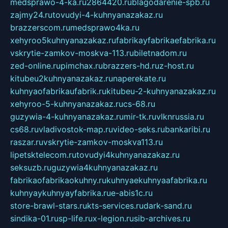
medsprawo-4-ka.ru
2864420.ru
blagodarenie-spb.ru
zajmy24.ru
tovudyi-4-kuhnyanazakaz.ru
brazzerscom.ru
medsprawo4ka.ru
xehyroo5kuhnyanazakaz.ru
fabrikayfabrikaefabrika.ru
vskrytie-zamkov-moskva-113.ru
biletnadom.ru
zed-online.ru
pimchax.ru
brazzers-hd.ru
z-host.ru
kitubeu2kuhnyanazakaz.ru
naperekate.ru
kuhnyaofabrikaufabrik.ru
kitubeu-2-kuhnyanazakaz.ru
xehyroo-5-kuhnyanazakaz.ru
cs-68.ru
guzywia-4-kuhnyanazakaz.ru
mir-tk.ru
vlknrussia.ru
cs68.ru
vladivostok-map.ru
video-seks.ru
bankaribi.ru
raszar.ru
vskrytie-zamkov-moskva113.ru
lipetsktelecom.ru
tovudyi4kuhnyanazakaz.ru
seksuzb.ru
guzywia4kuhnyanazakaz.ru
fabrikaofabrikaokuhny.ru
kuhnyaekuhnyaafabrika.ru
kuhnyaykuhnyayfabrika.ru
e-abis1c.ru
store-brawl-stars.ru
kts-services.ru
dark-sand.ru
sindika-01.ru
sp-life.ru
x-legion.ru
sib-archives.ru