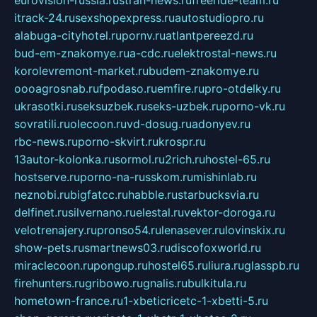
itrack-24.ru
sexshopexpress.ru
autostudiopro.ru
alabuga-cityhotel.ru
pornv.ru
atlantpereezd.ru
bud-em-znakomye.ru
a-cdc.ru
elektrostal-news.ru
korolevremont-market.ru
budem-znakomye.ru
oooagrosnab.ru
fpodaso.ru
emfire.ru
pro-otdelky.ru
ukrasotki.ru
seksuzbek.ru
seks-uzbek.ru
porno-vk.ru
sovratili.ru
olecoon.ru
vd-dosug.ru
adonyev.ru
rbc-news.ru
porno-skvirt.ru
krospr.ru
13autor-kolonka.ru
sormol.ru
2rich.ru
hostel-65.ru
hostserve.ru
porno-na-russkom.ru
mishinlab.ru
neznobi.ru
bigfatcc.ru
habble.ru
starbucksvia.ru
delfinet.ru
silvernano.ru
elestal.ru
vektor-doroga.ru
velotrenajery.ru
pronso54.ru
lenasever.ru
lovinskix.ru
show-pets.ru
smartnews03.ru
discofoxworld.ru
miraclecoon.ru
pongup.ru
hostel65.ru
liura.ru
glasspb.ru
firehunters.ru
gribowo.ru
gnalis.ru
bulkitula.ru
hometown-france.ru
1-xbeticricetc-1-xbetti-5.ru