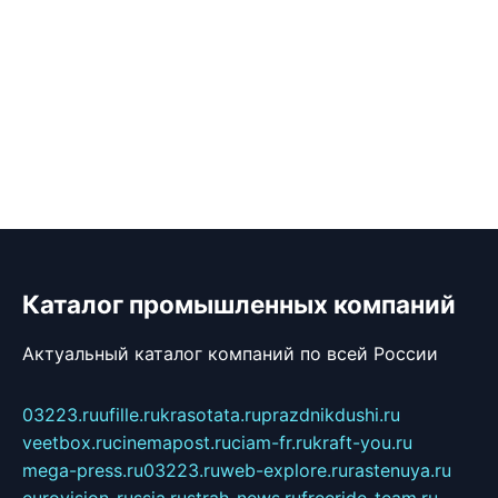
Каталог промышленных компаний
Актуальный каталог компаний по всей России
03223.ru
ufille.ru
krasotata.ru
prazdnikdushi.ru
veetbox.ru
cinemapost.ru
ciam-fr.ru
kraft-you.ru
mega-press.ru
03223.ru
web-explore.ru
rastenuya.ru
eurovision-russia.ru
strah-news.ru
freeride-team.ru