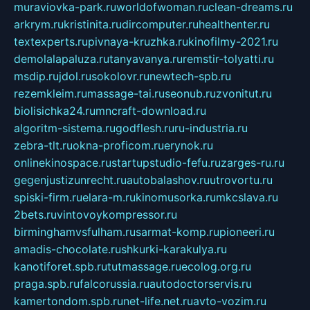
muraviovka-park.ru
worldofwoman.ru
clean-dreams.ru
arkrym.ru
kristinita.ru
dircomputer.ru
healthenter.ru
textexperts.ru
pivnaya-kruzhka.ru
kinofilmy-2021.ru
demolalapaluza.ru
tanyavanya.ru
remstir-tolyatti.ru
msdip.ru
jdol.ru
sokolovr.ru
newtech-spb.ru
rezemkleim.ru
massage-tai.ru
seonub.ru
zvonitut.ru
biolisichka24.ru
mncraft-download.ru
algoritm-sistema.ru
godflesh.ru
ru-industria.ru
zebra-tlt.ru
okna-proficom.ru
erynok.ru
onlinekinospace.ru
startupstudio-fefu.ru
zarges-ru.ru
gegenjustizunrecht.ru
autobalashov.ru
utrovortu.ru
spiski-firm.ru
elara-m.ru
kinomusorka.ru
mkcslava.ru
2bets.ru
vintovoykompressor.ru
birminghamvsfulham.ru
sarmat-komp.ru
pioneeri.ru
amadis-chocolate.ru
shkurki-karakulya.ru
kanotiforet.spb.ru
tutmassage.ru
ecolog.org.ru
praga.spb.ru
falcorussia.ru
autodoctorservis.ru
kamertondom.spb.ru
net-life.net.ru
avto-vozim.ru