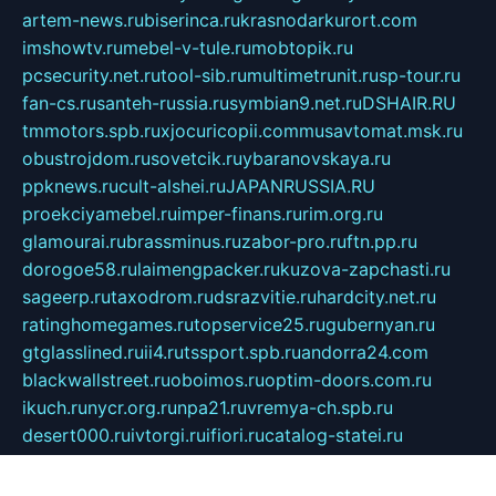
artem-news.ru
biserinca.ru
krasnodarkurort.com
imshowtv.ru
mebel-v-tule.ru
mobtopik.ru
pcsecurity.net.ru
tool-sib.ru
multimetrunit.ru
sp-tour.ru
fan-cs.ru
santeh-russia.ru
symbian9.net.ru
DSHAIR.RU
tmmotors.spb.ru
xjocuricopii.com
musavtomat.msk.ru
obustrojdom.ru
sovetcik.ru
ybaranovskaya.ru
ppknews.ru
cult-alshei.ru
JAPANRUSSIA.RU
proekciyamebel.ru
imper-finans.ru
rim.org.ru
glamourai.ru
brassminus.ru
zabor-pro.ru
ftn.pp.ru
dorogoe58.ru
laimengpacker.ru
kuzova-zapchasti.ru
sageerp.ru
taxodrom.ru
dsrazvitie.ru
hardcity.net.ru
ratinghomegames.ru
topservice25.ru
gubernyan.ru
gtglasslined.ru
ii4.ru
tssport.spb.ru
andorra24.com
blackwallstreet.ru
oboimos.ru
optim-doors.com.ru
ikuch.ru
nycr.org.ru
npa21.ru
vremya-ch.spb.ru
desert000.ru
ivtorgi.ru
ifiori.ru
catalog-statei.ru
dcv.org.ru
spetsmaster174.ru
ipkameryhiseeu.ru
dum26.ru
ruspol.spb.ru
fr-opendp.ru
kam-solnyshko.ru