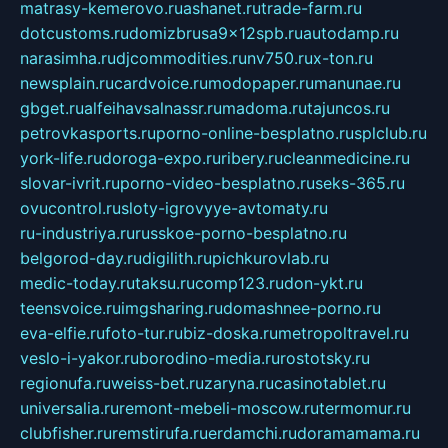
matrasy-kemerovo.ru
ashanet.ru
trade-farm.ru
dotcustoms.ru
domizbrusa9x12spb.ru
autodamp.ru
narasimha.ru
djcommodities.ru
nv750.ru
x-ton.ru
newsplain.ru
cardvoice.ru
modopaper.ru
manunae.ru
gbget.ru
alfeihavsalnassr.ru
madoma.ru
tajuncos.ru
petrovkasports.ru
porno-online-besplatno.ru
splclub.ru
york-life.ru
doroga-expo.ru
ribery.ru
cleanmedicine.ru
slovar-ivrit.ru
porno-video-besplatno.ru
seks-365.ru
ovucontrol.ru
sloty-igrovyye-avtomaty.ru
ru-industriya.ru
russkoe-porno-besplatno.ru
belgorod-day.ru
digilith.ru
pichkurovlab.ru
medic-today.ru
taksu.ru
comp123.ru
don-ykt.ru
teensvoice.ru
imgsharing.ru
domashnee-porno.ru
eva-elfie.ru
foto-tur.ru
biz-doska.ru
metropoltravel.ru
veslo-i-yakor.ru
borodino-media.ru
rostotsky.ru
regionufa.ru
weiss-bet.ru
zaryna.ru
casinotablet.ru
universalia.ru
remont-mebeli-moscow.ru
termomur.ru
clubfisher.ru
remstirufa.ru
erdamchi.ru
doramamama.ru