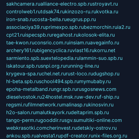
sakhcamera.ru
alliance-electro.spb.ru
stroyavt.ru
controlweb1.ru
tdsak74.ru
kinzozo-ru.ru
kvotka.ru
iron-snab.ru
costa-bella.ru
eugrus.pp.ru
associaciya39.ru
primexpo.spb.ru
bezmorchin.ru
ia2.ru
cpt21.ru
ispecspb.ru
regahost.ru
kolosok-elita.ru
tae-kwon.ru
consrio.com.ru
insiam.ru
avegainfo.ru
archery161.ru
bigencyclica.ru
vlast16.ru
korru.net
sarmiento.spb.su
extelopedia.ru
lammin-suo.spb.ru
iskatour.spb.ru
snpi.org.ru
running-line.ru
krygeva-spa.ru
chel.net.ru
rust-loco.ru
dugshop.ru
hl-beta.spb.ru
school494.spb.ru
mymubaby.ru
epoha-metalband.ru
ngr.spb.ru
rusgosnews.com
dieselvostok.ru
24hostel.msk.ru
w-dev.ru
f-ship.ru
regsmi.ru
filmnetwork.ru
malinasp.ru
kinosvin.ru
h2o-salon.ru
malutkayork.ru
deltaprim.spb.ru
tango-perm.ru
gooddir.ru
sgv.su
multiki-online.com
webkrasotki.com
cherinvest.ru
detskiy-ostrov.ru
ankou.spb.ru
alvesta1.ru
pdf-creator.ru
nix-files.org.ru