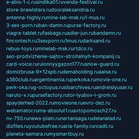
e-abis-1-c.ru
sindika01.ru
venda-festival.ru
store-brawlstars.ru
dooraleksandria.ru
antenna-highly.ru
mine-lab-msk.ru
1-mus.ru
3-sex-porn.ru
ban-damn.ru
purse-factory.ru
viagra-tablet.ru
fasbags.ru
adler-jun.ru
bandamn.ru
fincontech.ru
3sexporn.ru
1mus.ru
darksand.ru
rebus-toys.ru
minelab-msk.ru
rtdco.ru
seo-prodvizhenie-sajtov-stroitelnyh-kompanij.ru
card-voice.ru
rulonnyygazon177.ru
snow-guard.ru
domizbrusa-9x12spb.ru
demaholding.ru
aalse.ru
a380club.ru
argentinamia.ru
perkoka.ru
movie-one.ru
perk-oka.ru
g-octopus.ru
sibarchives.ru
andreislyusar.ru
naruto-x.ru
pursefactory.ru
tor-lyubov-i-grom.ru
spayderhed-2022.ru
movieone.ru
evro-dez.ru
webamator.ru
ma-absolut1.ru
avtopomosch27.ru
nv-750.ru
news-plain.ru
nertansaga.ru
delanalad.ru
dizfiles.ru
youtubefree.ru
aria-family.ru
roadli.ru
planeta-samara.ru
mysmartbuy.ru