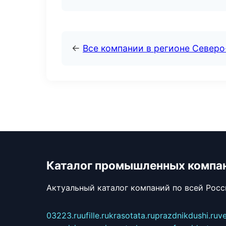
←
Все компании в регионе Север
Каталог промышленных компа
Актуальный каталог компаний по всей Рос
03223.ru
ufille.ru
krasotata.ru
prazdnikdushi.ru
v