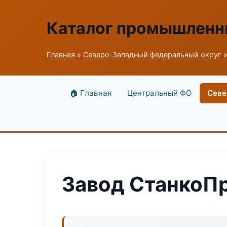
Каталог промышленн
Главная
»
Северо-Западный федеральный округ
»
🏠 Главная
Центральный ФО
Севе
Завод СтанкоП