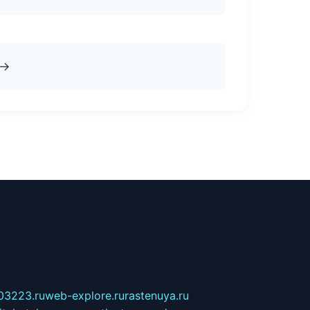
→
03223.ru
web-explore.ru
rastenuya.ru