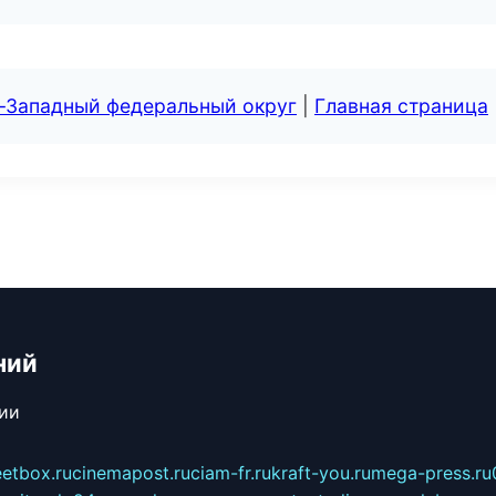
о-Западный федеральный округ
|
Главная страница
ний
сии
eetbox.ru
cinemapost.ru
ciam-fr.ru
kraft-you.ru
mega-press.ru