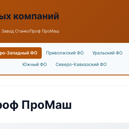
ых компаний
 Завод СтанкоПроф ПроМаш
ро-Западный ФО
Приволжский ФО
Уральский ФО
Южный ФО
Северо-Кавказский ФО
роф ПроМаш