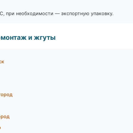
ЭС, при необходимости — экспортную упаковку.
омонтаж и жгуты
ск
город
ород
э