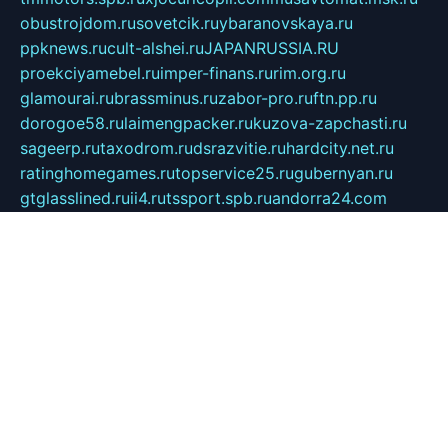
obustrojdom.ru
sovetcik.ru
ybaranovskaya.ru
ppknews.ru
cult-alshei.ru
JAPANRUSSIA.RU
proekciyamebel.ru
imper-finans.ru
rim.org.ru
glamourai.ru
brassminus.ru
zabor-pro.ru
ftn.pp.ru
dorogoe58.ru
laimengpacker.ru
kuzova-zapchasti.ru
sageerp.ru
taxodrom.ru
dsrazvitie.ru
hardcity.net.ru
ratinghomegames.ru
topservice25.ru
gubernyan.ru
gtglasslined.ru
ii4.ru
tssport.spb.ru
andorra24.com
blackwallstreet.ru
oboimos.ru
optim-doors.com.ru
ikuch.ru
nycr.org.ru
npa21.ru
vremya-ch.spb.ru
desert000.ru
ivtorgi.ru
ifiori.ru
catalog-statei.ru
dcv.org.ru
spetsmaster174.ru
ipkameryhiseeu.ru
dum26.ru
ruspol.spb.ru
fr-opendp.ru
kam-solnyshko.ru
cheyenne-arapaho.ru
sevzapmetal.spb.ru
ted-lapidus.spb.ru
parasite-eliminator.ru
sigma-complete.ru
modernworld.ru
dama-moda.ru
eholot-group.ru
sk-nvkz.ru
DRONGOLD.RU