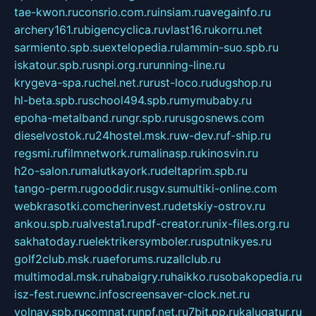
tae-kwon.ru
consrio.com.ru
insiam.ru
avegainfo.ru
archery161.ru
bigencyclica.ru
vlast16.ru
korru.net
sarmiento.spb.su
extelopedia.ru
lammin-suo.spb.ru
iskatour.spb.ru
snpi.org.ru
running-line.ru
krygeva-spa.ru
chel.net.ru
rust-loco.ru
dugshop.ru
hl-beta.spb.ru
school494.spb.ru
mymubaby.ru
epoha-metalband.ru
ngr.spb.ru
rusgosnews.com
dieselvostok.ru
24hostel.msk.ru
w-dev.ru
f-ship.ru
regsmi.ru
filmnetwork.ru
malinasp.ru
kinosvin.ru
h2o-salon.ru
malutkayork.ru
deltaprim.spb.ru
tango-perm.ru
gooddir.ru
sgv.su
multiki-online.com
webkrasotki.com
cherinvest.ru
detskiy-ostrov.ru
ankou.spb.ru
alvesta1.ru
pdf-creator.ru
nix-files.org.ru
sakhatoday.ru
elektrikersymboler.ru
sputnikyes.ru
golf2club.msk.ru
aeforums.ru
zallclub.ru
multimodal.msk.ru
habaigry.ru
haikko.ru
sobakopedia.ru
isz-fest.ru
ewnc.info
screensaver-clock.net.ru
volnav.spb.ru
comnat.ru
npf.net.ru
7bit.pp.ru
kalugatur.ru