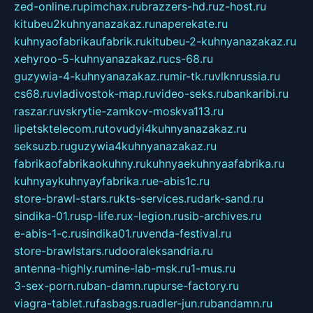
zed-online.ru
pimchax.ru
brazzers-hd.ru
z-host.ru
kitubeu2kuhnyanazakaz.ru
naperekate.ru
kuhnyaofabrikaufabrik.ru
kitubeu-2-kuhnyanazakaz.ru
xehyroo-5-kuhnyanazakaz.ru
cs-68.ru
guzywia-4-kuhnyanazakaz.ru
mir-tk.ru
vlknrussia.ru
cs68.ru
vladivostok-map.ru
video-seks.ru
bankaribi.ru
raszar.ru
vskrytie-zamkov-moskva113.ru
lipetsktelecom.ru
tovudyi4kuhnyanazakaz.ru
seksuzb.ru
guzywia4kuhnyanazakaz.ru
fabrikaofabrikaokuhny.ru
kuhnyaekuhnyaafabrika.ru
kuhnyaykuhnyayfabrika.ru
e-abis1c.ru
store-brawl-stars.ru
kts-services.ru
dark-sand.ru
sindika-01.ru
sp-life.ru
x-legion.ru
sib-archives.ru
e-abis-1-c.ru
sindika01.ru
venda-festival.ru
store-brawlstars.ru
dooraleksandria.ru
antenna-highly.ru
mine-lab-msk.ru
1-mus.ru
3-sex-porn.ru
ban-damn.ru
purse-factory.ru
viagra-tablet.ru
fasbags.ru
adler-jun.ru
bandamn.ru