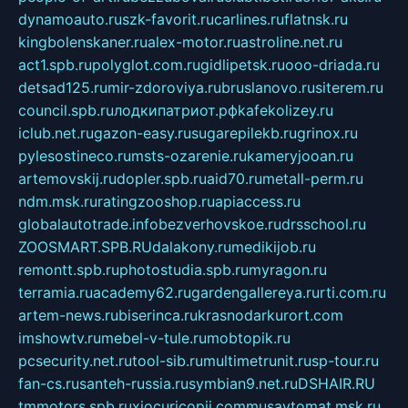
dynamoauto.ru
szk-favorit.ru
carlines.ru
flatnsk.ru
kingbolenskaner.ru
alex-motor.ru
astroline.net.ru
act1.spb.ru
polyglot.com.ru
gidlipetsk.ru
ooo-driada.ru
detsad125.ru
mir-zdoroviya.ru
bruslanovo.ru
siterem.ru
council.spb.ru
лодкипатриот.рф
kafekolizey.ru
iclub.net.ru
gazon-easy.ru
sugarepilekb.ru
grinox.ru
pylesostineco.ru
msts-ozarenie.ru
kameryjooan.ru
artemovskij.ru
dopler.spb.ru
aid70.ru
metall-perm.ru
ndm.msk.ru
ratingzooshop.ru
apiaccess.ru
globalautotrade.info
bezverhovskoe.ru
drsschool.ru
ZOOSMART.SPB.RU
dalakony.ru
medikijob.ru
remontt.spb.ru
photostudia.spb.ru
myragon.ru
terramia.ru
academy62.ru
gardengallereya.ru
rti.com.ru
artem-news.ru
biserinca.ru
krasnodarkurort.com
imshowtv.ru
mebel-v-tule.ru
mobtopik.ru
pcsecurity.net.ru
tool-sib.ru
multimetrunit.ru
sp-tour.ru
fan-cs.ru
santeh-russia.ru
symbian9.net.ru
DSHAIR.RU
tmmotors.spb.ru
xjocuricopii.com
musavtomat.msk.ru