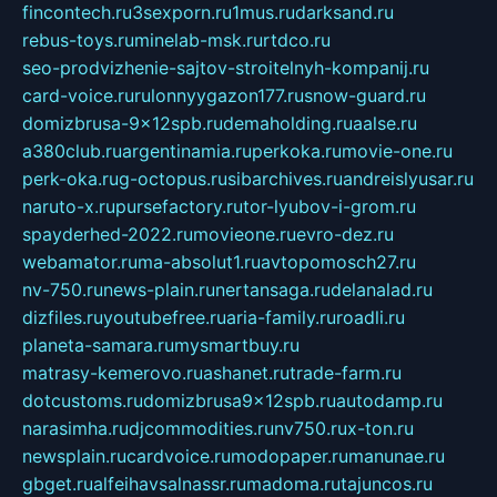
fincontech.ru
3sexporn.ru
1mus.ru
darksand.ru
rebus-toys.ru
minelab-msk.ru
rtdco.ru
seo-prodvizhenie-sajtov-stroitelnyh-kompanij.ru
card-voice.ru
rulonnyygazon177.ru
snow-guard.ru
domizbrusa-9x12spb.ru
demaholding.ru
aalse.ru
a380club.ru
argentinamia.ru
perkoka.ru
movie-one.ru
perk-oka.ru
g-octopus.ru
sibarchives.ru
andreislyusar.ru
naruto-x.ru
pursefactory.ru
tor-lyubov-i-grom.ru
spayderhed-2022.ru
movieone.ru
evro-dez.ru
webamator.ru
ma-absolut1.ru
avtopomosch27.ru
nv-750.ru
news-plain.ru
nertansaga.ru
delanalad.ru
dizfiles.ru
youtubefree.ru
aria-family.ru
roadli.ru
planeta-samara.ru
mysmartbuy.ru
matrasy-kemerovo.ru
ashanet.ru
trade-farm.ru
dotcustoms.ru
domizbrusa9x12spb.ru
autodamp.ru
narasimha.ru
djcommodities.ru
nv750.ru
x-ton.ru
newsplain.ru
cardvoice.ru
modopaper.ru
manunae.ru
gbget.ru
alfeihavsalnassr.ru
madoma.ru
tajuncos.ru