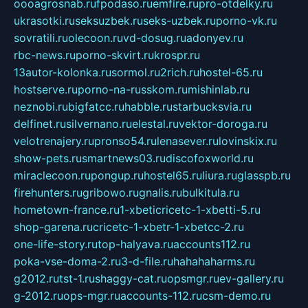
oooagrosnab.ru
fpodaso.ru
emfire.ru
pro-otdelky.ru
ukrasotki.ru
seksuzbek.ru
seks-uzbek.ru
porno-vk.ru
sovratili.ru
olecoon.ru
vd-dosug.ru
adonyev.ru
rbc-news.ru
porno-skvirt.ru
krospr.ru
13autor-kolonka.ru
sormol.ru
2rich.ru
hostel-65.ru
hostserve.ru
porno-na-russkom.ru
mishinlab.ru
neznobi.ru
bigfatcc.ru
habble.ru
starbucksvia.ru
delfinet.ru
silvernano.ru
elestal.ru
vektor-doroga.ru
velotrenajery.ru
pronso54.ru
lenasever.ru
lovinskix.ru
show-pets.ru
smartnews03.ru
discofoxworld.ru
miraclecoon.ru
pongup.ru
hostel65.ru
liura.ru
glasspb.ru
firehunters.ru
gribowo.ru
gnalis.ru
bulkitula.ru
hometown-france.ru
1-xbeticricetc-1-xbetti-5.ru
shop-garena.ru
cricetc-1-xbetr-1-xbetcc-2.ru
one-life-story.ru
top-halyava.ru
accounts112.ru
poka-vse-doma-2.ru
3-d-file.ru
hahahaharms.ru
g2012.ru
tst-1.ru
shaggy-cat.ru
opsmgr.ru
ev-gallery.ru
g-2012.ru
ops-mgr.ru
accounts-112.ru
csm-demo.ru