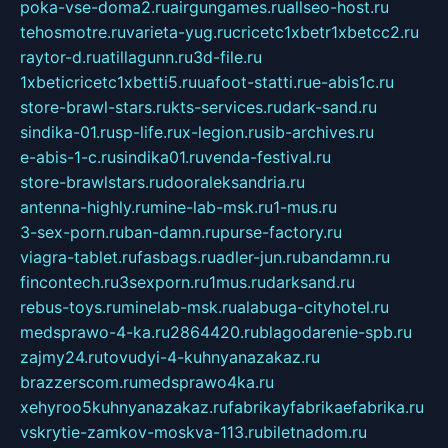
poka-vse-doma2.ru
airgungames.ru
allseo-host.ru
tehosmotre.ru
varieta-yug.ru
cricetc1xbetr1xbetcc2.ru
raytor-d.ru
atillagunn.ru
3d-file.ru
1xbeticricetc1xbetti5.ru
uafoot-statti.ru
e-abis1c.ru
store-brawl-stars.ru
kts-services.ru
dark-sand.ru
sindika-01.ru
sp-life.ru
x-legion.ru
sib-archives.ru
e-abis-1-c.ru
sindika01.ru
venda-festival.ru
store-brawlstars.ru
dooraleksandria.ru
antenna-highly.ru
mine-lab-msk.ru
1-mus.ru
3-sex-porn.ru
ban-damn.ru
purse-factory.ru
viagra-tablet.ru
fasbags.ru
adler-jun.ru
bandamn.ru
fincontech.ru
3sexporn.ru
1mus.ru
darksand.ru
rebus-toys.ru
minelab-msk.ru
alabuga-cityhotel.ru
medsprawo-4-ka.ru
2864420.ru
blagodarenie-spb.ru
zajmy24.ru
tovudyi-4-kuhnyanazakaz.ru
brazzerscom.ru
medsprawo4ka.ru
xehyroo5kuhnyanazakaz.ru
fabrikayfabrikaefabrika.ru
vskrytie-zamkov-moskva-113.ru
biletnadom.ru