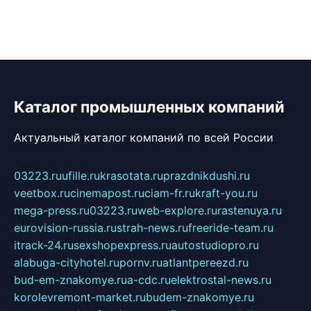
Каталог промышленных компаний
Актуальный каталог компаний по всей России
03223.ru
ufille.ru
krasotata.ru
prazdnikdushi.ru
veetbox.ru
cinemapost.ru
ciam-fr.ru
kraft-you.ru
mega-press.ru
03223.ru
web-explore.ru
rastenuya.ru
eurovision-russia.ru
strah-news.ru
freeride-team.ru
itrack-24.ru
sexshopexpress.ru
autostudiopro.ru
alabuga-cityhotel.ru
pornv.ru
atlantpereezd.ru
bud-em-znakomye.ru
a-cdc.ru
elektrostal-news.ru
korolevremont-market.ru
budem-znakomye.ru