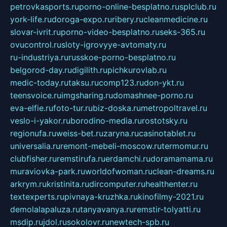
petrovkasports.ru
porno-online-besplatno.ru
splclub.ru
york-life.ru
doroga-expo.ru
ribery.ru
cleanmedicine.ru
slovar-ivrit.ru
porno-video-besplatno.ru
seks-365.ru
ovucontrol.ru
sloty-igrovyye-avtomaty.ru
ru-industriya.ru
russkoe-porno-besplatno.ru
belgorod-day.ru
digilith.ru
pichkurovlab.ru
medic-today.ru
taksu.ru
comp123.ru
don-ykt.ru
teensvoice.ru
imgsharing.ru
domashnee-porno.ru
eva-elfie.ru
foto-tur.ru
biz-doska.ru
metropoltravel.ru
veslo-i-yakor.ru
borodino-media.ru
rostotsky.ru
regionufa.ru
weiss-bet.ru
zaryna.ru
casinotablet.ru
universalia.ru
remont-mebeli-moscow.ru
termomur.ru
clubfisher.ru
remstirufa.ru
erdamchi.ru
doramamama.ru
muraviovka-park.ru
worldofwoman.ru
clean-dreams.ru
arkrym.ru
kristinita.ru
dircomputer.ru
healthenter.ru
textexperts.ru
pivnaya-kruzhka.ru
kinofilmy-2021.ru
demolalapaluza.ru
tanyavanya.ru
remstir-tolyatti.ru
msdip.ru
jdol.ru
sokolovr.ru
newtech-spb.ru