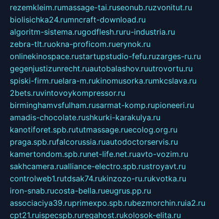
rezemkleim.ru
massage-tai.ru
seonub.ru
zvonitut.ru
biolisichka24.ru
mncraft-download.ru
algoritm-sistema.ru
godflesh.ru
ru-industria.ru
zebra-tlt.ru
okna-proficom.ru
erynok.ru
onlinekinospace.ru
startupstudio-fefu.ru
zarges-ru.ru
gegenjustizunrecht.ru
autobalashov.ru
utrovortu.ru
spiski-firm.ru
elara-m.ru
kinomusorka.ru
mkcslava.ru
2bets.ru
vintovoykompressor.ru
birminghamvsfulham.ru
sarmat-komp.ru
pioneeri.ru
amadis-chocolate.ru
shkurki-karakulya.ru
kanotiforet.spb.ru
tutmassage.ru
ecolog.org.ru
praga.spb.ru
falcorussia.ru
autodoctorservis.ru
kamertondom.spb.ru
net-life.net.ru
avto-vozim.ru
sakhcamera.ru
alliance-electro.spb.ru
stroyavt.ru
controlweb1.ru
tdsak74.ru
kinzozo-ru.ru
kvotka.ru
iron-snab.ru
costa-bella.ru
eugrus.pp.ru
associaciya39.ru
primexpo.spb.ru
bezmorchin.ru
ia2.ru
cpt21.ru
ispecspb.ru
regahost.ru
kolosok-elita.ru