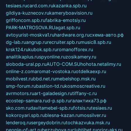
tesiaes.ru
card.com.ru
kazanka.spb.ru
gildiya-kuznecov.ru
kameryboavision.ru
griffoncom.spb.ru
fabrika-emotsiy.ru
PARK-MATROSOVA.RU
agat.spb.ru
avtoyurist-moskva1.ru
hardware.org.ru
схема-авто.рф
dg-lab.ru
angrup.ru
recruiter.spb.ru
music8.spb.ru
krsk124.ru
kubok.spb.ru
romanofforex.ru
analitikaplus.ru
spyonline.ru
zosikamery.ru
sloboda-ural.pp.ru
AUTO-COM.SU
hohota.net
alimy.ru
online-z.com
aromat-vostoka.ru
otdelkaexp.ru
mobilvest.ru
bbd.net.ru
mebelshop.msk.ru
smp-forum.ru
bastion-td.ru
kosmoscreative.ru
avrmotors.ru
art-galadesign.ru
tiffany-c.ru
ecostep-samara.ru
d-p.spb.ru
галактика73.рф
sko.com.ru
davitamebel-spb.ru
fotsis.ru
tesiaes.ru
kokoroyari.spb.ru
blesna-kazan.ru
mossilver.ru
lenderoq.ru
sergeydobrin.ru
tochkazvuka.msk.ru
people-of-art.ru
bezzubova.ru
clubtibet.ru
orior-aks.ru