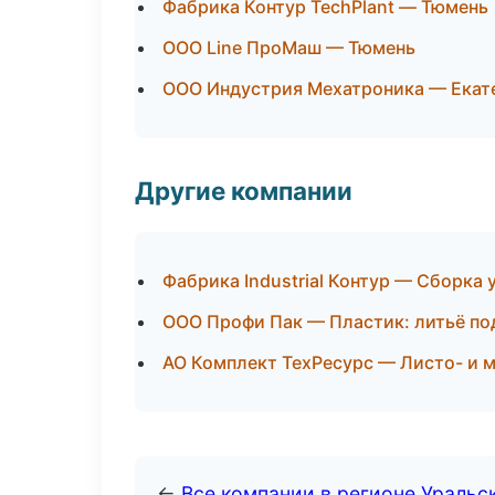
Фабрика Контур TechPlant — Тюмень
ООО Line ПроМаш — Тюмень
ООО Индустрия Мехатроника — Екат
Другие компании
Фабрика Industrial Контур — Сборка 
ООО Профи Пак — Пластик: литьё по
АО Комплект ТехРесурс — Листо- и 
←
Все компании в регионе Уральс