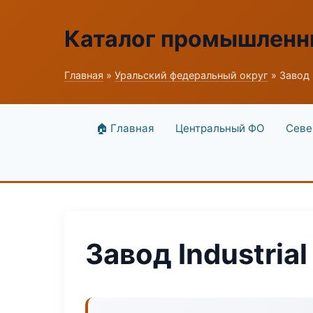
Каталог промышленн
Главная
»
Уральский федеральный округ
» Завод I
🏠 Главная
Центральный ФО
Севе
Завод Industrial