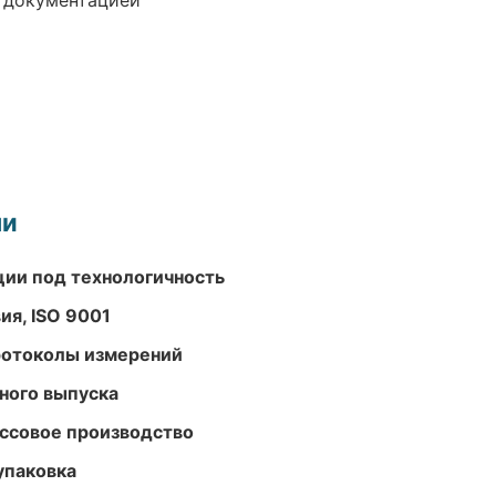
е документацией
ми
ции под технологичность
ия, ISO 9001
ротоколы измерений
ного выпуска
ассовое производство
упаковка