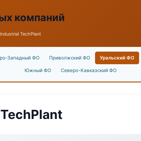
ых компаний
ndustrial TechPlant
ро-Западный ФО
Приволжский ФО
Уральский ФО
Южный ФО
Северо-Кавказский ФО
 TechPlant