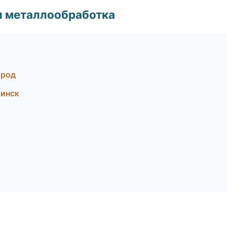
и металлообработка
ород
бинск