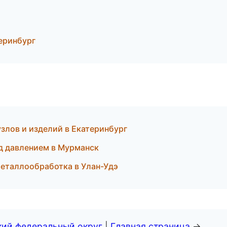
еринбург
узлов и изделий в Екатеринбург
д давлением в Мурманск
металлообработка в Улан-Удэ
кий федеральный округ
|
Главная страница
→