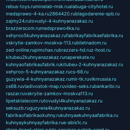
rebus-toys.ru
minelab-msk.ru
alabuga-cityhotel.ru
medsprawo-4-ka.ru
2864420.ru
blagodarenie-spb.ru
zajmy24.ru
tovudyi-4-kuhnyanazakaz.ru
brazzerscom.ru
medsprawo4ka.ru
xehyroo5kuhnyanazakaz.ru
fabrikayfabrikaefabrika.ru
vskrytie-zamkov-moskva-113.ru
biletnadom.ru
zed-online.ru
pimchax.ru
brazzers-hd.ru
z-host.ru
kitubeu2kuhnyanazakaz.ru
naperekate.ru
kuhnyaofabrikaufabrik.ru
kitubeu-2-kuhnyanazakaz.ru
xehyroo-5-kuhnyanazakaz.ru
cs-68.ru
guzywia-4-kuhnyanazakaz.ru
mir-tk.ru
vlknrussia.ru
cs68.ru
vladivostok-map.ru
video-seks.ru
bankaribi.ru
raszar.ru
vskrytie-zamkov-moskva113.ru
lipetsktelecom.ru
tovudyi4kuhnyanazakaz.ru
seksuzb.ru
guzywia4kuhnyanazakaz.ru
fabrikaofabrikaokuhny.ru
kuhnyaekuhnyaafabrika.ru
kuhnyaykuhnyayfabrika.ru
e-abis1c.ru
store-brawl-stars.ru
kts-services.ru
dark-sand.ru