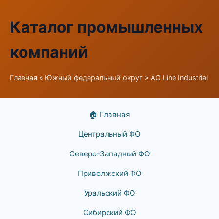
Каталог промышленных
компаний
Главная
»
Южный федеральный округ
» АО Line Industrial
🏠 Главная
Центральный ФО
Северо-Западный ФО
Приволжский ФО
Уральский ФО
Сибирский ФО