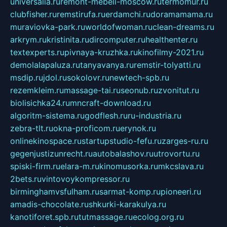
universalia.ru
remont-mebeli-moscow.ru
termomur.ru
clubfisher.ru
remstirufa.ru
erdamchi.ru
doramamama.ru
muraviovka-park.ru
worldofwoman.ru
clean-dreams.ru
arkrym.ru
kristinita.ru
dircomputer.ru
healthenter.ru
textexperts.ru
pivnaya-kruzhka.ru
kinofilmy-2021.ru
demolalapaluza.ru
tanyavanya.ru
remstir-tolyatti.ru
msdip.ru
jdol.ru
sokolovr.ru
newtech-spb.ru
rezemkleim.ru
massage-tai.ru
seonub.ru
zvonitut.ru
biolisichka24.ru
mncraft-download.ru
algoritm-sistema.ru
godflesh.ru
ru-industria.ru
zebra-tlt.ru
okna-proficom.ru
erynok.ru
onlinekinospace.ru
startupstudio-fefu.ru
zarges-ru.ru
gegenjustizunrecht.ru
autobalashov.ru
utrovortu.ru
spiski-firm.ru
elara-m.ru
kinomusorka.ru
mkcslava.ru
2bets.ru
vintovoykompressor.ru
birminghamvsfulham.ru
sarmat-komp.ru
pioneeri.ru
amadis-chocolate.ru
shkurki-karakulya.ru
kanotiforet.spb.ru
tutmassage.ru
ecolog.org.ru