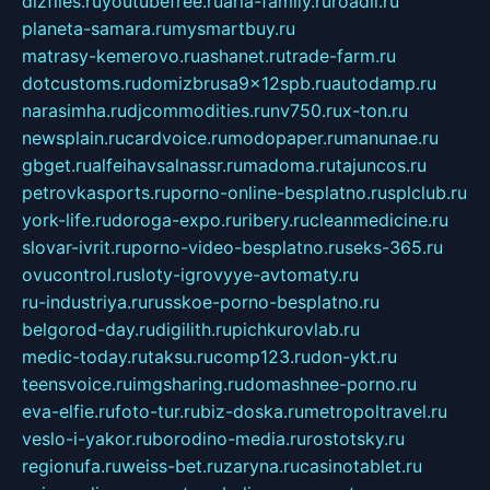
dizfiles.ru
youtubefree.ru
aria-family.ru
roadli.ru
planeta-samara.ru
mysmartbuy.ru
matrasy-kemerovo.ru
ashanet.ru
trade-farm.ru
dotcustoms.ru
domizbrusa9x12spb.ru
autodamp.ru
narasimha.ru
djcommodities.ru
nv750.ru
x-ton.ru
newsplain.ru
cardvoice.ru
modopaper.ru
manunae.ru
gbget.ru
alfeihavsalnassr.ru
madoma.ru
tajuncos.ru
petrovkasports.ru
porno-online-besplatno.ru
splclub.ru
york-life.ru
doroga-expo.ru
ribery.ru
cleanmedicine.ru
slovar-ivrit.ru
porno-video-besplatno.ru
seks-365.ru
ovucontrol.ru
sloty-igrovyye-avtomaty.ru
ru-industriya.ru
russkoe-porno-besplatno.ru
belgorod-day.ru
digilith.ru
pichkurovlab.ru
medic-today.ru
taksu.ru
comp123.ru
don-ykt.ru
teensvoice.ru
imgsharing.ru
domashnee-porno.ru
eva-elfie.ru
foto-tur.ru
biz-doska.ru
metropoltravel.ru
veslo-i-yakor.ru
borodino-media.ru
rostotsky.ru
regionufa.ru
weiss-bet.ru
zaryna.ru
casinotablet.ru