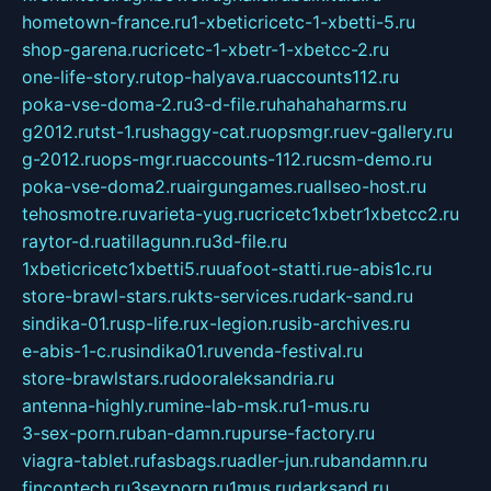
hometown-france.ru
1-xbeticricetc-1-xbetti-5.ru
shop-garena.ru
cricetc-1-xbetr-1-xbetcc-2.ru
one-life-story.ru
top-halyava.ru
accounts112.ru
poka-vse-doma-2.ru
3-d-file.ru
hahahaharms.ru
g2012.ru
tst-1.ru
shaggy-cat.ru
opsmgr.ru
ev-gallery.ru
g-2012.ru
ops-mgr.ru
accounts-112.ru
csm-demo.ru
poka-vse-doma2.ru
airgungames.ru
allseo-host.ru
tehosmotre.ru
varieta-yug.ru
cricetc1xbetr1xbetcc2.ru
raytor-d.ru
atillagunn.ru
3d-file.ru
1xbeticricetc1xbetti5.ru
uafoot-statti.ru
e-abis1c.ru
store-brawl-stars.ru
kts-services.ru
dark-sand.ru
sindika-01.ru
sp-life.ru
x-legion.ru
sib-archives.ru
e-abis-1-c.ru
sindika01.ru
venda-festival.ru
store-brawlstars.ru
dooraleksandria.ru
antenna-highly.ru
mine-lab-msk.ru
1-mus.ru
3-sex-porn.ru
ban-damn.ru
purse-factory.ru
viagra-tablet.ru
fasbags.ru
adler-jun.ru
bandamn.ru
fincontech.ru
3sexporn.ru
1mus.ru
darksand.ru