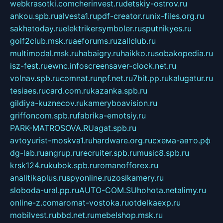
webkrasotki.com
cherinvest.ru
detskiy-ostrov.ru
ankou.spb.ru
alvesta1.ru
pdf-creator.ru
nix-files.org.ru
sakhatoday.ru
elektrikersymboler.ru
sputnikyes.ru
golf2club.msk.ru
aeforums.ru
zallclub.ru
multimodal.msk.ru
habaigry.ru
haikko.ru
sobakopedia.ru
isz-fest.ru
ewnc.info
screensaver-clock.net.ru
volnav.spb.ru
comnat.ru
npf.net.ru
7bit.pp.ru
kalugatur.ru
tesiaes.ru
card.com.ru
kazanka.spb.ru
gildiya-kuznecov.ru
kameryboavision.ru
griffoncom.spb.ru
fabrika-emotsiy.ru
PARK-MATROSOVA.RU
agat.spb.ru
avtoyurist-moskva1.ru
hardware.org.ru
схема-авто.рф
dg-lab.ru
angrup.ru
recruiter.spb.ru
music8.spb.ru
krsk124.ru
kubok.spb.ru
romanofforex.ru
analitikaplus.ru
spyonline.ru
zosikamery.ru
sloboda-ural.pp.ru
AUTO-COM.SU
hohota.net
alimy.ru
online-z.com
aromat-vostoka.ru
otdelkaexp.ru
mobilvest.ru
bbd.net.ru
mebelshop.msk.ru