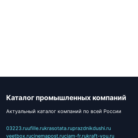
Каталог промышленных компаний
Актуальный каталог компаний по всей России
03223.ru
ufille.ru
krasotata.ru
prazdnikdushi.ru
veetbox.ru
cinemapost.ru
ciam-fr.ru
kraft-you.ru