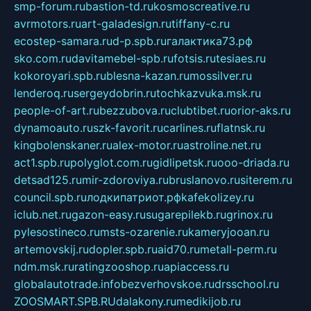
smp-forum.ru
bastion-td.ru
kosmoscreative.ru
avrmotors.ru
art-galadesign.ru
tiffany-c.ru
ecostep-samara.ru
d-p.spb.ru
галактика73.рф
sko.com.ru
davitamebel-spb.ru
fotsis.ru
tesiaes.ru
kokoroyari.spb.ru
blesna-kazan.ru
mossilver.ru
lenderoq.ru
sergeydobrin.ru
tochkazvuka.msk.ru
people-of-art.ru
bezzubova.ru
clubtibet.ru
orior-aks.ru
dynamoauto.ru
szk-favorit.ru
carlines.ru
flatnsk.ru
kingbolenskaner.ru
alex-motor.ru
astroline.net.ru
act1.spb.ru
polyglot.com.ru
gidlipetsk.ru
ooo-driada.ru
detsad125.ru
mir-zdoroviya.ru
bruslanovo.ru
siterem.ru
council.spb.ru
лодкипатриот.рф
kafekolizey.ru
iclub.net.ru
gazon-easy.ru
sugarepilekb.ru
grinox.ru
pylesostineco.ru
msts-ozarenie.ru
kameryjooan.ru
artemovskij.ru
dopler.spb.ru
aid70.ru
metall-perm.ru
ndm.msk.ru
ratingzooshop.ru
apiaccess.ru
globalautotrade.info
bezverhovskoe.ru
drsschool.ru
ZOOSMART.SPB.RU
dalakony.ru
medikijob.ru