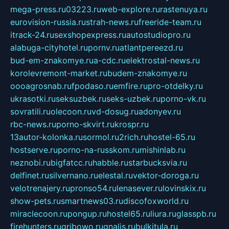
mega-press.ru
03223.ru
web-explore.ru
rastenuya.ru
eurovision-russia.ru
strah-news.ru
freeride-team.ru
itrack-24.ru
sexshopexpress.ru
autostudiopro.ru
alabuga-cityhotel.ru
pornv.ru
atlantpereezd.ru
bud-em-znakomye.ru
a-cdc.ru
elektrostal-news.ru
korolevremont-market.ru
budem-znakomye.ru
oooagrosnab.ru
fpodaso.ru
emfire.ru
pro-otdelky.ru
ukrasotki.ru
seksuzbek.ru
seks-uzbek.ru
porno-vk.ru
sovratili.ru
olecoon.ru
vd-dosug.ru
adonyev.ru
rbc-news.ru
porno-skvirt.ru
krospr.ru
13autor-kolonka.ru
sormol.ru
2rich.ru
hostel-65.ru
hostserve.ru
porno-na-russkom.ru
mishinlab.ru
neznobi.ru
bigfatcc.ru
habble.ru
starbucksvia.ru
delfinet.ru
silvernano.ru
elestal.ru
vektor-doroga.ru
velotrenajery.ru
pronso54.ru
lenasever.ru
lovinskix.ru
show-pets.ru
smartnews03.ru
discofoxworld.ru
miraclecoon.ru
pongup.ru
hostel65.ru
liura.ru
glasspb.ru
firehunters.ru
gribowo.ru
gnalis.ru
bulkitula.ru