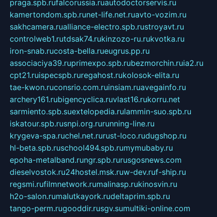
praga.spb.ru
falcorussia.ru
autodoctorservis.ru
kamertondom.spb.ru
net-life.net.ru
avto-vozim.ru
sakhcamera.ru
alliance-electro.spb.ru
stroyavt.ru
controlweb1.ru
tdsak74.ru
kinzozo-ru.ru
kvotka.ru
iron-snab.ru
costa-bella.ru
eugrus.pp.ru
associaciya39.ru
primexpo.spb.ru
bezmorchin.ru
ia2.ru
cpt21.ru
ispecspb.ru
regahost.ru
kolosok-elita.ru
tae-kwon.ru
consrio.com.ru
insiam.ru
avegainfo.ru
archery161.ru
bigencyclica.ru
vlast16.ru
korru.net
sarmiento.spb.su
extelopedia.ru
lammin-suo.spb.ru
iskatour.spb.ru
snpi.org.ru
running-line.ru
krygeva-spa.ru
chel.net.ru
rust-loco.ru
dugshop.ru
hl-beta.spb.ru
school494.spb.ru
mymubaby.ru
epoha-metalband.ru
ngr.spb.ru
rusgosnews.com
dieselvostok.ru
24hostel.msk.ru
w-dev.ru
f-ship.ru
regsmi.ru
filmnetwork.ru
malinasp.ru
kinosvin.ru
h2o-salon.ru
malutkayork.ru
deltaprim.spb.ru
tango-perm.ru
gooddir.ru
sgv.su
multiki-online.com