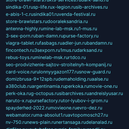
sindika-01.ru
sp-life.ru
x-legion.ru
sib-archives.ru
e-abis-1-c.ru
sindika01.ru
venda-festival.ru
store-brawlstars.ru
dooraleksandria.ru
antenna-highly.ru
mine-lab-msk.ru
1-mus.ru
3-sex-porn.ru
ban-damn.ru
purse-factory.ru
viagra-tablet.ru
fasbags.ru
adler-jun.ru
bandamn.ru
fincontech.ru
3sexporn.ru
1mus.ru
darksand.ru
rebus-toys.ru
minelab-msk.ru
rtdco.ru
seo-prodvizhenie-sajtov-stroitelnyh-kompanij.ru
card-voice.ru
rulonnyygazon177.ru
snow-guard.ru
domizbrusa-9x12spb.ru
demaholding.ru
aalse.ru
a380club.ru
argentinamia.ru
perkoka.ru
movie-one.ru
perk-oka.ru
g-octopus.ru
sibarchives.ru
andreislyusar.ru
naruto-x.ru
pursefactory.ru
tor-lyubov-i-grom.ru
spayderhed-2022.ru
movieone.ru
evro-dez.ru
webamator.ru
ma-absolut1.ru
avtopomosch27.ru
nv-750.ru
news-plain.ru
nertansaga.ru
delanalad.ru