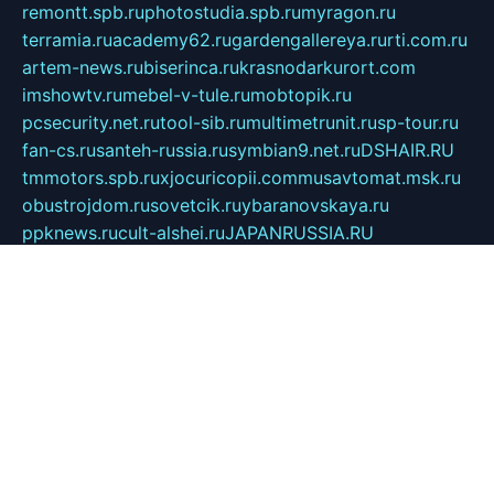
remontt.spb.ru
photostudia.spb.ru
myragon.ru
terramia.ru
academy62.ru
gardengallereya.ru
rti.com.ru
artem-news.ru
biserinca.ru
krasnodarkurort.com
imshowtv.ru
mebel-v-tule.ru
mobtopik.ru
pcsecurity.net.ru
tool-sib.ru
multimetrunit.ru
sp-tour.ru
fan-cs.ru
santeh-russia.ru
symbian9.net.ru
DSHAIR.RU
tmmotors.spb.ru
xjocuricopii.com
musavtomat.msk.ru
obustrojdom.ru
sovetcik.ru
ybaranovskaya.ru
ppknews.ru
cult-alshei.ru
JAPANRUSSIA.RU
proekciyamebel.ru
imper-finans.ru
rim.org.ru
glamourai.ru
brassminus.ru
zabor-pro.ru
ftn.pp.ru
dorogoe58.ru
laimengpacker.ru
kuzova-zapchasti.ru
sageerp.ru
taxodrom.ru
dsrazvitie.ru
hardcity.net.ru
ratinghomegames.ru
topservice25.ru
gubernyan.ru
gtglasslined.ru
ii4.ru
tssport.spb.ru
andorra24.com
blackwallstreet.ru
oboimos.ru
optim-doors.com.ru
ikuch.ru
nycr.org.ru
npa21.ru
vremya-ch.spb.ru
desert000.ru
ivtorgi.ru
ifiori.ru
catalog-statei.ru