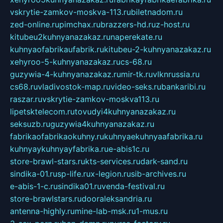
vskrytie-zamkov-moskva-113.ru
biletnadom.ru
zed-online.ru
pimchax.ru
brazzers-hd.ru
z-host.ru
kitubeu2kuhnyanazakaz.ru
naperekate.ru
kuhnyaofabrikaufabrik.ru
kitubeu-2-kuhnyanazakaz.ru
xehyroo-5-kuhnyanazakaz.ru
cs-68.ru
guzywia-4-kuhnyanazakaz.ru
mir-tk.ru
vlknrussia.ru
cs68.ru
vladivostok-map.ru
video-seks.ru
bankaribi.ru
raszar.ru
vskrytie-zamkov-moskva113.ru
lipetsktelecom.ru
tovudyi4kuhnyanazakaz.ru
seksuzb.ru
guzywia4kuhnyanazakaz.ru
fabrikaofabrikaokuhny.ru
kuhnyaekuhnyaafabrika.ru
kuhnyaykuhnyayfabrika.ru
e-abis1c.ru
store-brawl-stars.ru
kts-services.ru
dark-sand.ru
sindika-01.ru
sp-life.ru
x-legion.ru
sib-archives.ru
e-abis-1-c.ru
sindika01.ru
venda-festival.ru
store-brawlstars.ru
dooraleksandria.ru
antenna-highly.ru
mine-lab-msk.ru
1-mus.ru