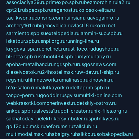
associaciya39.ru
primexpo.spb.ru
bezmorchin.ru
ia2.ru
cpt21.ru
ispecspb.ru
regahost.ru
kolosok-elita.ru
tae-kwon.ru
consrio.com.ru
insiam.ru
avegainfo.ru
archery161.ru
bigencyclica.ru
vlast16.ru
korru.net
sarmiento.spb.su
extelopedia.ru
lammin-suo.spb.ru
iskatour.spb.ru
snpi.org.ru
running-line.ru
krygeva-spa.ru
chel.net.ru
rust-loco.ru
dugshop.ru
hl-beta.spb.ru
school494.spb.ru
mymubaby.ru
epoha-metalband.ru
ngr.spb.ru
rusgosnews.com
dieselvostok.ru
24hostel.msk.ru
w-dev.ru
f-ship.ru
regsmi.ru
filmnetwork.ru
malinasp.ru
kinosvin.ru
h2o-salon.ru
malutkayork.ru
deltaprim.spb.ru
tango-perm.ru
gooddir.ru
sgv.su
multiki-online.com
webkrasotki.com
cherinvest.ru
detskiy-ostrov.ru
ankou.spb.ru
alvesta1.ru
pdf-creator.ru
nix-files.org.ru
sakhatoday.ru
elektrikersymboler.ru
sputnikyes.ru
golf2club.msk.ru
aeforums.ru
zallclub.ru
multimodal.msk.ru
habaigry.ru
haikko.ru
sobakopedia.ru