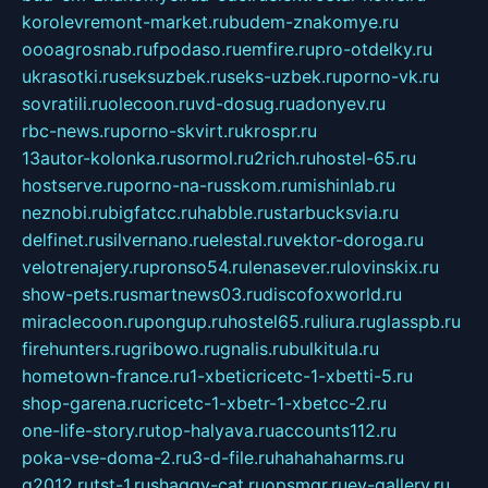
korolevremont-market.ru
budem-znakomye.ru
oooagrosnab.ru
fpodaso.ru
emfire.ru
pro-otdelky.ru
ukrasotki.ru
seksuzbek.ru
seks-uzbek.ru
porno-vk.ru
sovratili.ru
olecoon.ru
vd-dosug.ru
adonyev.ru
rbc-news.ru
porno-skvirt.ru
krospr.ru
13autor-kolonka.ru
sormol.ru
2rich.ru
hostel-65.ru
hostserve.ru
porno-na-russkom.ru
mishinlab.ru
neznobi.ru
bigfatcc.ru
habble.ru
starbucksvia.ru
delfinet.ru
silvernano.ru
elestal.ru
vektor-doroga.ru
velotrenajery.ru
pronso54.ru
lenasever.ru
lovinskix.ru
show-pets.ru
smartnews03.ru
discofoxworld.ru
miraclecoon.ru
pongup.ru
hostel65.ru
liura.ru
glasspb.ru
firehunters.ru
gribowo.ru
gnalis.ru
bulkitula.ru
hometown-france.ru
1-xbeticricetc-1-xbetti-5.ru
shop-garena.ru
cricetc-1-xbetr-1-xbetcc-2.ru
one-life-story.ru
top-halyava.ru
accounts112.ru
poka-vse-doma-2.ru
3-d-file.ru
hahahaharms.ru
g2012.ru
tst-1.ru
shaggy-cat.ru
opsmgr.ru
ev-gallery.ru