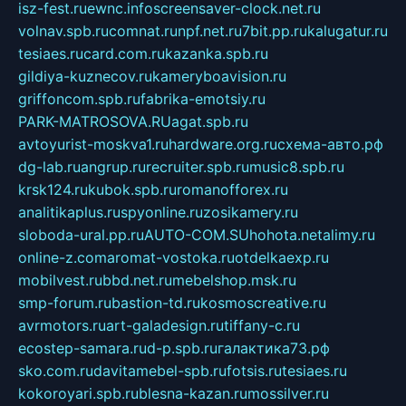
isz-fest.ru
ewnc.info
screensaver-clock.net.ru
volnav.spb.ru
comnat.ru
npf.net.ru
7bit.pp.ru
kalugatur.ru
tesiaes.ru
card.com.ru
kazanka.spb.ru
gildiya-kuznecov.ru
kameryboavision.ru
griffoncom.spb.ru
fabrika-emotsiy.ru
PARK-MATROSOVA.RU
agat.spb.ru
avtoyurist-moskva1.ru
hardware.org.ru
схема-авто.рф
dg-lab.ru
angrup.ru
recruiter.spb.ru
music8.spb.ru
krsk124.ru
kubok.spb.ru
romanofforex.ru
analitikaplus.ru
spyonline.ru
zosikamery.ru
sloboda-ural.pp.ru
AUTO-COM.SU
hohota.net
alimy.ru
online-z.com
aromat-vostoka.ru
otdelkaexp.ru
mobilvest.ru
bbd.net.ru
mebelshop.msk.ru
smp-forum.ru
bastion-td.ru
kosmoscreative.ru
avrmotors.ru
art-galadesign.ru
tiffany-c.ru
ecostep-samara.ru
d-p.spb.ru
галактика73.рф
sko.com.ru
davitamebel-spb.ru
fotsis.ru
tesiaes.ru
kokoroyari.spb.ru
blesna-kazan.ru
mossilver.ru