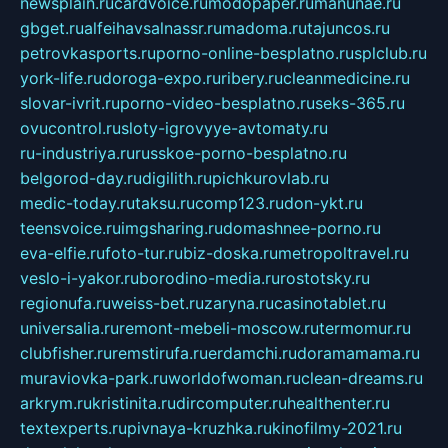
newsplain.ru
cardvoice.ru
modopaper.ru
manunae.ru
gbget.ru
alfeihavsalnassr.ru
madoma.ru
tajuncos.ru
petrovkasports.ru
porno-online-besplatno.ru
splclub.ru
york-life.ru
doroga-expo.ru
ribery.ru
cleanmedicine.ru
slovar-ivrit.ru
porno-video-besplatno.ru
seks-365.ru
ovucontrol.ru
sloty-igrovyye-avtomaty.ru
ru-industriya.ru
russkoe-porno-besplatno.ru
belgorod-day.ru
digilith.ru
pichkurovlab.ru
medic-today.ru
taksu.ru
comp123.ru
don-ykt.ru
teensvoice.ru
imgsharing.ru
domashnee-porno.ru
eva-elfie.ru
foto-tur.ru
biz-doska.ru
metropoltravel.ru
veslo-i-yakor.ru
borodino-media.ru
rostotsky.ru
regionufa.ru
weiss-bet.ru
zaryna.ru
casinotablet.ru
universalia.ru
remont-mebeli-moscow.ru
termomur.ru
clubfisher.ru
remstirufa.ru
erdamchi.ru
doramamama.ru
muraviovka-park.ru
worldofwoman.ru
clean-dreams.ru
arkrym.ru
kristinita.ru
dircomputer.ru
healthenter.ru
textexperts.ru
pivnaya-kruzhka.ru
kinofilmy-2021.ru