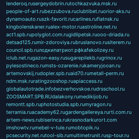
lenderoq.ru
sergeydobrin.ru
tochkazvuka.msk.ru
people-of-art.ru
bezzubova.ru
clubtibet.ru
orior-aks.ru
dynamoauto.ru
szk-favorit.ru
carlines.ru
flatnsk.ru
kingbolenskaner.ru
alex-motor.ru
astroline.net.ru
act1.spb.ru
polyglot.com.ru
gidlipetsk.ru
ooo-driada.ru
detsad125.ru
mir-zdoroviya.ru
bruslanovo.ru
siterem.ru
council.spb.ru
лодкипатриот.рф
kafekolizey.ru
iclub.net.ru
gazon-easy.ru
sugarepilekb.ru
grinox.ru
pylesostineco.ru
msts-ozarenie.ru
kameryjooan.ru
artemovskij.ru
dopler.spb.ru
aid70.ru
metall-perm.ru
ndm.msk.ru
ratingzooshop.ru
apiaccess.ru
globalautotrade.info
bezverhovskoe.ru
drsschool.ru
ZOOSMART.SPB.RU
dalakony.ru
medikijob.ru
remontt.spb.ru
photostudia.spb.ru
myragon.ru
terramia.ru
academy62.ru
gardengallereya.ru
rti.com.ru
artem-news.ru
biserinca.ru
krasnodarkurort.com
imshowtv.ru
mebel-v-tule.ru
mobtopik.ru
pcsecurity.net.ru
tool-sib.ru
multimetrunit.ru
sp-tour.ru