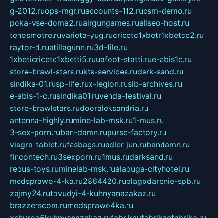
g-2012.ru
ops-mgr.ru
accounts-112.ru
csm-demo.ru
poka-vse-doma2.ru
airgungames.ru
allseo-host.ru
tehosmotre.ru
varieta-yug.ru
cricetc1xbetr1xbetcc2.ru
raytor-d.ru
atillagunn.ru
3d-file.ru
1xbeticricetc1xbetti5.ru
uafoot-statti.ru
e-abis1c.ru
store-brawl-stars.ru
kts-services.ru
dark-sand.ru
sindika-01.ru
sp-life.ru
x-legion.ru
sib-archives.ru
e-abis-1-c.ru
sindika01.ru
venda-festival.ru
store-brawlstars.ru
dooraleksandria.ru
antenna-highly.ru
mine-lab-msk.ru
1-mus.ru
3-sex-porn.ru
ban-damn.ru
purse-factory.ru
viagra-tablet.ru
fasbags.ru
adler-jun.ru
bandamn.ru
fincontech.ru
3sexporn.ru
1mus.ru
darksand.ru
rebus-toys.ru
minelab-msk.ru
alabuga-cityhotel.ru
medsprawo-4-ka.ru
2864420.ru
blagodarenie-spb.ru
zajmy24.ru
tovudyi-4-kuhnyanazakaz.ru
brazzerscom.ru
medsprawo4ka.ru
xehyroo5kuhnyanazakaz.ru
fabrikayfabrikaefabrika.ru