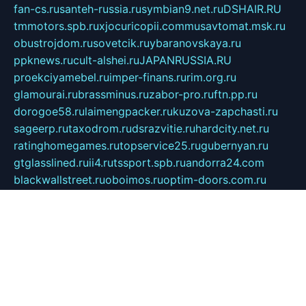
fan-cs.ru
santeh-russia.ru
symbian9.net.ru
DSHAIR.RU
tmmotors.spb.ru
xjocuricopii.com
musavtomat.msk.ru
obustrojdom.ru
sovetcik.ru
ybaranovskaya.ru
ppknews.ru
cult-alshei.ru
JAPANRUSSIA.RU
proekciyamebel.ru
imper-finans.ru
rim.org.ru
glamourai.ru
brassminus.ru
zabor-pro.ru
ftn.pp.ru
dorogoe58.ru
laimengpacker.ru
kuzova-zapchasti.ru
sageerp.ru
taxodrom.ru
dsrazvitie.ru
hardcity.net.ru
ratinghomegames.ru
topservice25.ru
gubernyan.ru
gtglasslined.ru
ii4.ru
tssport.spb.ru
andorra24.com
blackwallstreet.ru
oboimos.ru
optim-doors.com.ru
ikuch.ru
nycr.org.ru
npa21.ru
vremya-ch.spb.ru
desert000.ru
ivtorgi.ru
ifiori.ru
catalog-statei.ru
dcv.org.ru
spetsmaster174.ru
ipkameryhiseeu.ru
dum26.ru
ruspol.spb.ru
fr-opendp.ru
kam-solnyshko.ru
cheyenne-arapaho.ru
sevzapmetal.spb.ru
ted-lapidus.spb.ru
parasite-eliminator.ru
sigma-complete.ru
modernworld.ru
dama-moda.ru