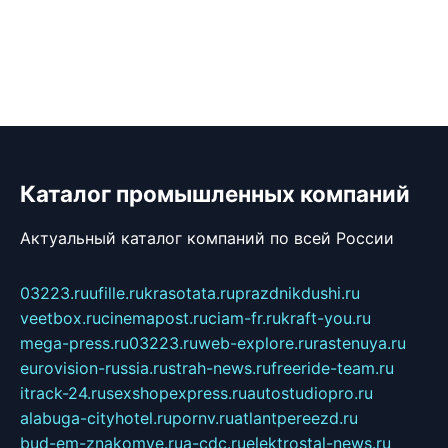
Каталог промышленных компаний
Актуальный каталог компаний по всей России
03223.ru
ufille.ru
krasotata.ru
prazdnikdushi.ru
veetbox.ru
cinemapost.ru
ciam-fr.ru
kraft-you.ru
mega-press.ru
03223.ru
web-explore.ru
rastenuya.ru
eurovision-russia.ru
strah-news.ru
freeride-team.ru
itrack-24.ru
sexshopexpress.ru
autostudiopro.ru
alabuga-cityhotel.ru
pornv.ru
atlantpereezd.ru
bud-em-znakomye.ru
a-cdc.ru
elektrostal-news.ru