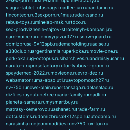
3-sex-porn.ru
ban-damn.ru
purse-factory.ru
viagra-tablet.ru
fasbags.ru
adler-jun.ru
bandamn.ru
fincontech.ru
3sexporn.ru
1mus.ru
darksand.ru
rebus-toys.ru
minelab-msk.ru
rtdco.ru
seo-prodvizhenie-sajtov-stroitelnyh-kompanij.ru
card-voice.ru
rulonnyygazon177.ru
snow-guard.ru
domizbrusa-9x12spb.ru
demaholding.ru
aalse.ru
a380club.ru
argentinamia.ru
perkoka.ru
movie-one.ru
perk-oka.ru
g-octopus.ru
sibarchives.ru
andreislyusar.ru
naruto-x.ru
pursefactory.ru
tor-lyubov-i-grom.ru
spayderhed-2022.ru
movieone.ru
evro-dez.ru
webamator.ru
ma-absolut1.ru
avtopomosch27.ru
nv-750.ru
news-plain.ru
nertansaga.ru
delanalad.ru
dizfiles.ru
youtubefree.ru
aria-family.ru
roadli.ru
planeta-samara.ru
mysmartbuy.ru
matrasy-kemerovo.ru
ashanet.ru
trade-farm.ru
dotcustoms.ru
domizbrusa9x12spb.ru
autodamp.ru
narasimha.ru
djcommodities.ru
nv750.ru
x-ton.ru