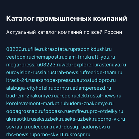
Каталог промышленных компаний
Актуальный каталог компаний по всей России
03223.ru
ufille.ru
krasotata.ru
prazdnikdushi.ru
veetbox.ru
cinemapost.ru
ciam-fr.ru
kraft-you.ru
mega-press.ru
03223.ru
web-explore.ru
rastenuya.ru
eurovision-russia.ru
strah-news.ru
freeride-team.ru
itrack-24.ru
sexshopexpress.ru
autostudiopro.ru
alabuga-cityhotel.ru
pornv.ru
atlantpereezd.ru
bud-em-znakomye.ru
a-cdc.ru
elektrostal-news.ru
korolevremont-market.ru
budem-znakomye.ru
oooagrosnab.ru
fpodaso.ru
emfire.ru
pro-otdelky.ru
ukrasotki.ru
seksuzbek.ru
seks-uzbek.ru
porno-vk.ru
sovratili.ru
olecoon.ru
vd-dosug.ru
adonyev.ru
rbc-news.ru
porno-skvirt.ru
krospr.ru