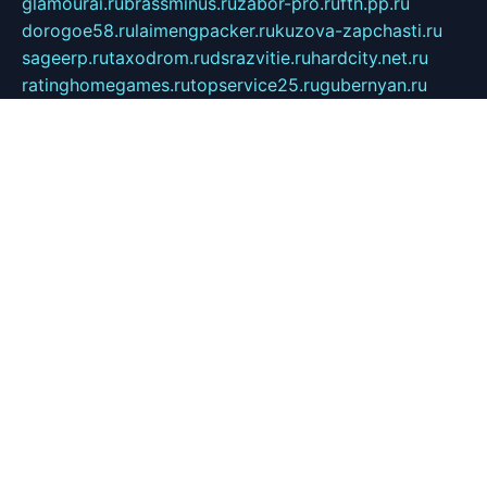
glamourai.ru
brassminus.ru
zabor-pro.ru
ftn.pp.ru
dorogoe58.ru
laimengpacker.ru
kuzova-zapchasti.ru
sageerp.ru
taxodrom.ru
dsrazvitie.ru
hardcity.net.ru
ratinghomegames.ru
topservice25.ru
gubernyan.ru
gtglasslined.ru
ii4.ru
tssport.spb.ru
andorra24.com
blackwallstreet.ru
oboimos.ru
optim-doors.com.ru
ikuch.ru
nycr.org.ru
npa21.ru
vremya-ch.spb.ru
desert000.ru
ivtorgi.ru
ifiori.ru
catalog-statei.ru
dcv.org.ru
spetsmaster174.ru
ipkameryhiseeu.ru
dum26.ru
ruspol.spb.ru
fr-opendp.ru
kam-solnyshko.ru
cheyenne-arapaho.ru
sevzapmetal.spb.ru
ted-lapidus.spb.ru
parasite-eliminator.ru
sigma-complete.ru
modernworld.ru
dama-moda.ru
eholot-group.ru
sk-nvkz.ru
DRONGOLD.RU
democratia2.ru
i-farmer.ru
mass-sport.org
jablonex.spb.ru
bookmess.ru
linkword.ru
refineua.com.ru
cs-spec.net.ru
altay-mebel.ru
DNK-THEATRE.RU
mechaniks.spb.ru
ipcamtechage.ru