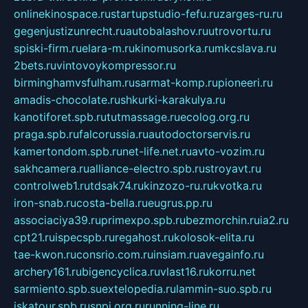
onlinekinospace.ru
startupstudio-fefu.ru
zarges-ru.ru
gegenjustizunrecht.ru
autobalashov.ru
utrovortu.ru
spiski-firm.ru
elara-m.ru
kinomusorka.ru
mkcslava.ru
2bets.ru
vintovoykompressor.ru
birminghamvsfulham.ru
sarmat-komp.ru
pioneeri.ru
amadis-chocolate.ru
shkurki-karakulya.ru
kanotiforet.spb.ru
tutmassage.ru
ecolog.org.ru
praga.spb.ru
falcorussia.ru
autodoctorservis.ru
kamertondom.spb.ru
net-life.net.ru
avto-vozim.ru
sakhcamera.ru
alliance-electro.spb.ru
stroyavt.ru
controlweb1.ru
tdsak74.ru
kinzozo-ru.ru
kvotka.ru
iron-snab.ru
costa-bella.ru
eugrus.pp.ru
associaciya39.ru
primexpo.spb.ru
bezmorchin.ru
ia2.ru
cpt21.ru
ispecspb.ru
regahost.ru
kolosok-elita.ru
tae-kwon.ru
consrio.com.ru
insiam.ru
avegainfo.ru
archery161.ru
bigencyclica.ru
vlast16.ru
korru.net
sarmiento.spb.su
extelopedia.ru
lammin-suo.spb.ru
iskatour.spb.ru
snpi.org.ru
running-line.ru