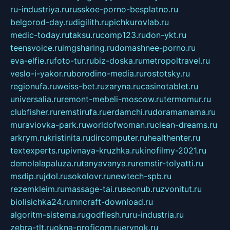
ru-industriya.ru
russkoe-porno-besplatno.ru
belgorod-day.ru
digilith.ru
pichkurovlab.ru
medic-today.ru
taksu.ru
comp123.ru
don-ykt.ru
teensvoice.ru
imgsharing.ru
domashnee-porno.ru
eva-elfie.ru
foto-tur.ru
biz-doska.ru
metropoltravel.ru
veslo-i-yakor.ru
borodino-media.ru
rostotsky.ru
regionufa.ru
weiss-bet.ru
zaryna.ru
casinotablet.ru
universalia.ru
remont-mebeli-moscow.ru
termomur.ru
clubfisher.ru
remstirufa.ru
erdamchi.ru
doramamama.ru
muraviovka-park.ru
worldofwoman.ru
clean-dreams.ru
arkrym.ru
kristinita.ru
dircomputer.ru
healthenter.ru
textexperts.ru
pivnaya-kruzhka.ru
kinofilmy-2021.ru
demolalapaluza.ru
tanyavanya.ru
remstir-tolyatti.ru
msdip.ru
jdol.ru
sokolovr.ru
newtech-spb.ru
rezemkleim.ru
massage-tai.ru
seonub.ru
zvonitut.ru
biolisichka24.ru
mncraft-download.ru
algoritm-sistema.ru
godflesh.ru
ru-industria.ru
zebra-tlt.ru
okna-proficom.ru
erynok.ru