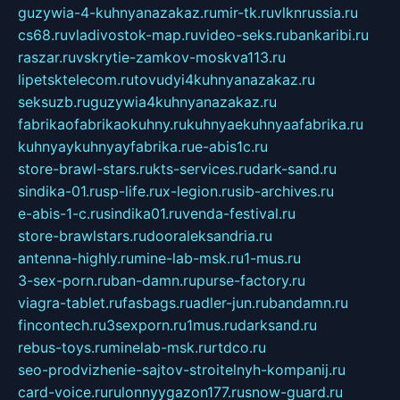
guzywia-4-kuhnyanazakaz.ru
mir-tk.ru
vlknrussia.ru
cs68.ru
vladivostok-map.ru
video-seks.ru
bankaribi.ru
raszar.ru
vskrytie-zamkov-moskva113.ru
lipetsktelecom.ru
tovudyi4kuhnyanazakaz.ru
seksuzb.ru
guzywia4kuhnyanazakaz.ru
fabrikaofabrikaokuhny.ru
kuhnyaekuhnyaafabrika.ru
kuhnyaykuhnyayfabrika.ru
e-abis1c.ru
store-brawl-stars.ru
kts-services.ru
dark-sand.ru
sindika-01.ru
sp-life.ru
x-legion.ru
sib-archives.ru
e-abis-1-c.ru
sindika01.ru
venda-festival.ru
store-brawlstars.ru
dooraleksandria.ru
antenna-highly.ru
mine-lab-msk.ru
1-mus.ru
3-sex-porn.ru
ban-damn.ru
purse-factory.ru
viagra-tablet.ru
fasbags.ru
adler-jun.ru
bandamn.ru
fincontech.ru
3sexporn.ru
1mus.ru
darksand.ru
rebus-toys.ru
minelab-msk.ru
rtdco.ru
seo-prodvizhenie-sajtov-stroitelnyh-kompanij.ru
card-voice.ru
rulonnyygazon177.ru
snow-guard.ru