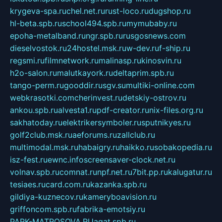
krygeva-spa.ru
chel.net.ru
rust-loco.ru
dugshop.ru
hl-beta.spb.ru
school494.spb.ru
mymubaby.ru
epoha-metalband.ru
ngr.spb.ru
rusgosnews.com
dieselvostok.ru
24hostel.msk.ru
w-dev.ru
f-ship.ru
regsmi.ru
filmnetwork.ru
malinasp.ru
kinosvin.ru
h2o-salon.ru
malutkayork.ru
deltaprim.spb.ru
tango-perm.ru
gooddir.ru
sgv.su
multiki-online.com
webkrasotki.com
cherinvest.ru
detskiy-ostrov.ru
ankou.spb.ru
alvesta1.ru
pdf-creator.ru
nix-files.org.ru
sakhatoday.ru
elektrikersymboler.ru
sputnikyes.ru
golf2club.msk.ru
aeforums.ru
zallclub.ru
multimodal.msk.ru
habaigry.ru
haikko.ru
sobakopedia.ru
isz-fest.ru
ewnc.info
screensaver-clock.net.ru
volnav.spb.ru
comnat.ru
npf.net.ru
7bit.pp.ru
kalugatur.ru
tesiaes.ru
card.com.ru
kazanka.spb.ru
gildiya-kuznecov.ru
kameryboavision.ru
griffoncom.spb.ru
fabrika-emotsiy.ru
PARK-MATROSOVA.RU
agat.spb.ru