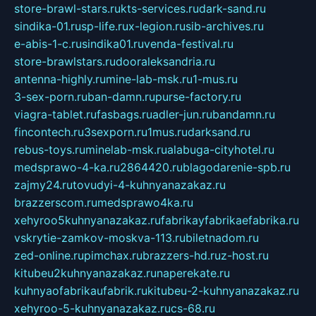
store-brawl-stars.ru
kts-services.ru
dark-sand.ru
sindika-01.ru
sp-life.ru
x-legion.ru
sib-archives.ru
e-abis-1-c.ru
sindika01.ru
venda-festival.ru
store-brawlstars.ru
dooraleksandria.ru
antenna-highly.ru
mine-lab-msk.ru
1-mus.ru
3-sex-porn.ru
ban-damn.ru
purse-factory.ru
viagra-tablet.ru
fasbags.ru
adler-jun.ru
bandamn.ru
fincontech.ru
3sexporn.ru
1mus.ru
darksand.ru
rebus-toys.ru
minelab-msk.ru
alabuga-cityhotel.ru
medsprawo-4-ka.ru
2864420.ru
blagodarenie-spb.ru
zajmy24.ru
tovudyi-4-kuhnyanazakaz.ru
brazzerscom.ru
medsprawo4ka.ru
xehyroo5kuhnyanazakaz.ru
fabrikayfabrikaefabrika.ru
vskrytie-zamkov-moskva-113.ru
biletnadom.ru
zed-online.ru
pimchax.ru
brazzers-hd.ru
z-host.ru
kitubeu2kuhnyanazakaz.ru
naperekate.ru
kuhnyaofabrikaufabrik.ru
kitubeu-2-kuhnyanazakaz.ru
xehyroo-5-kuhnyanazakaz.ru
cs-68.ru