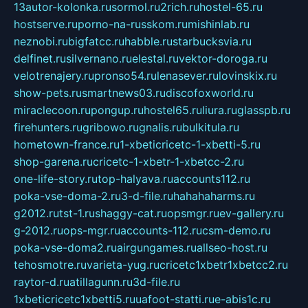
13autor-kolonka.ru
sormol.ru
2rich.ru
hostel-65.ru
hostserve.ru
porno-na-russkom.ru
mishinlab.ru
neznobi.ru
bigfatcc.ru
habble.ru
starbucksvia.ru
delfinet.ru
silvernano.ru
elestal.ru
vektor-doroga.ru
velotrenajery.ru
pronso54.ru
lenasever.ru
lovinskix.ru
show-pets.ru
smartnews03.ru
discofoxworld.ru
miraclecoon.ru
pongup.ru
hostel65.ru
liura.ru
glasspb.ru
firehunters.ru
gribowo.ru
gnalis.ru
bulkitula.ru
hometown-france.ru
1-xbeticricetc-1-xbetti-5.ru
shop-garena.ru
cricetc-1-xbetr-1-xbetcc-2.ru
one-life-story.ru
top-halyava.ru
accounts112.ru
poka-vse-doma-2.ru
3-d-file.ru
hahahaharms.ru
g2012.ru
tst-1.ru
shaggy-cat.ru
opsmgr.ru
ev-gallery.ru
g-2012.ru
ops-mgr.ru
accounts-112.ru
csm-demo.ru
poka-vse-doma2.ru
airgungames.ru
allseo-host.ru
tehosmotre.ru
varieta-yug.ru
cricetc1xbetr1xbetcc2.ru
raytor-d.ru
atillagunn.ru
3d-file.ru
1xbeticricetc1xbetti5.ru
uafoot-statti.ru
e-abis1c.ru