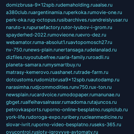
domizbrusa-9x12spb.ru
demaholding.ru
aalse.ru
a380club.ru
argentinamia.ru
perkoka.ru
movie-one.ru
perk-oka.ru
g-octopus.ru
sibarchives.ru
andreislyusar.ru
naruto-x.ru
pursefactory.ru
tor-lyubov-i-grom.ru
spayderhed-2022.ru
movieone.ru
evro-dez.ru
webamator.ru
ma-absolut1.ru
avtopomosch27.ru
nv-750.ru
news-plain.ru
nertansaga.ru
delanalad.ru
dizfiles.ru
youtubefree.ru
aria-family.ru
roadli.ru
planeta-samara.ru
mysmartbuy.ru
matrasy-kemerovo.ru
ashanet.ru
trade-farm.ru
dotcustoms.ru
domizbrusa9x12spb.ru
autodamp.ru
narasimha.ru
djcommodities.ru
nv750.ru
x-ton.ru
newsplain.ru
cardvoice.ru
modopaper.ru
manunae.ru
gbget.ru
alfeihavsalnassr.ru
madoma.ru
tajuncos.ru
petrovkasports.ru
porno-online-besplatno.ru
splclub.ru
york-life.ru
doroga-expo.ru
ribery.ru
cleanmedicine.ru
slovar-ivrit.ru
porno-video-besplatno.ru
seks-365.ru
ovucontrol.ru
sloty-igrovyye-avtomaty.ru