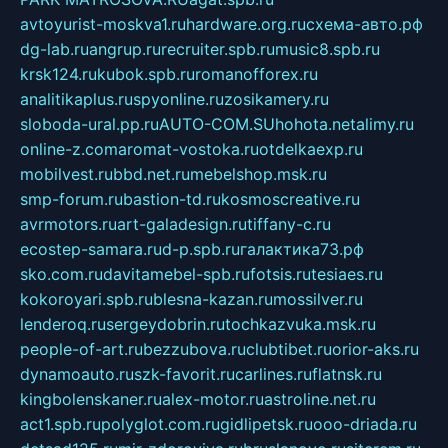
avtoyurist-moskva1.ru
hardware.org.ru
схема-авто.рф
dg-lab.ru
angrup.ru
recruiter.spb.ru
music8.spb.ru
krsk124.ru
kubok.spb.ru
romanofforex.ru
analitikaplus.ru
spyonline.ru
zosikamery.ru
sloboda-ural.pp.ru
AUTO-COM.SU
hohota.net
alimy.ru
online-z.com
aromat-vostoka.ru
otdelkaexp.ru
mobilvest.ru
bbd.net.ru
mebelshop.msk.ru
smp-forum.ru
bastion-td.ru
kosmoscreative.ru
avrmotors.ru
art-galadesign.ru
tiffany-c.ru
ecostep-samara.ru
d-p.spb.ru
галактика73.рф
sko.com.ru
davitamebel-spb.ru
fotsis.ru
tesiaes.ru
kokoroyari.spb.ru
blesna-kazan.ru
mossilver.ru
lenderoq.ru
sergeydobrin.ru
tochkazvuka.msk.ru
people-of-art.ru
bezzubova.ru
clubtibet.ru
orior-aks.ru
dynamoauto.ru
szk-favorit.ru
carlines.ru
flatnsk.ru
kingbolenskaner.ru
alex-motor.ru
astroline.net.ru
act1.spb.ru
polyglot.com.ru
gidlipetsk.ru
ooo-driada.ru