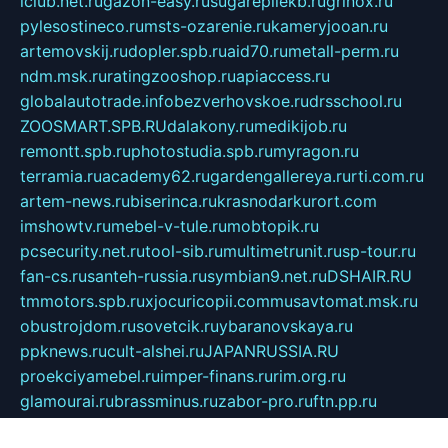
iclub.net.ru
gazon-easy.ru
sugarepilekb.ru
grinox.ru
pylesostineco.ru
msts-ozarenie.ru
kameryjooan.ru
artemovskij.ru
dopler.spb.ru
aid70.ru
metall-perm.ru
ndm.msk.ru
ratingzooshop.ru
apiaccess.ru
globalautotrade.info
bezverhovskoe.ru
drsschool.ru
ZOOSMART.SPB.RU
dalakony.ru
medikijob.ru
remontt.spb.ru
photostudia.spb.ru
myragon.ru
terramia.ru
academy62.ru
gardengallereya.ru
rti.com.ru
artem-news.ru
biserinca.ru
krasnodarkurort.com
imshowtv.ru
mebel-v-tule.ru
mobtopik.ru
pcsecurity.net.ru
tool-sib.ru
multimetrunit.ru
sp-tour.ru
fan-cs.ru
santeh-russia.ru
symbian9.net.ru
DSHAIR.RU
tmmotors.spb.ru
xjocuricopii.com
musavtomat.msk.ru
obustrojdom.ru
sovetcik.ru
ybaranovskaya.ru
ppknews.ru
cult-alshei.ru
JAPANRUSSIA.RU
proekciyamebel.ru
imper-finans.ru
rim.org.ru
glamourai.ru
brassminus.ru
zabor-pro.ru
ftn.pp.ru
dorogoe58.ru
laimengpacker.ru
kuzova-zapchasti.ru