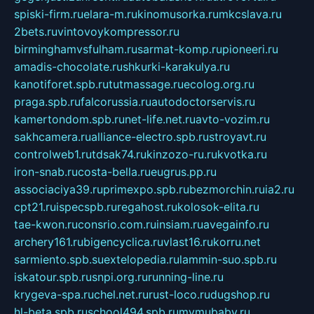
spiski-firm.ru
elara-m.ru
kinomusorka.ru
mkcslava.ru
2bets.ru
vintovoykompressor.ru
birminghamvsfulham.ru
sarmat-komp.ru
pioneeri.ru
amadis-chocolate.ru
shkurki-karakulya.ru
kanotiforet.spb.ru
tutmassage.ru
ecolog.org.ru
praga.spb.ru
falcorussia.ru
autodoctorservis.ru
kamertondom.spb.ru
net-life.net.ru
avto-vozim.ru
sakhcamera.ru
alliance-electro.spb.ru
stroyavt.ru
controlweb1.ru
tdsak74.ru
kinzozo-ru.ru
kvotka.ru
iron-snab.ru
costa-bella.ru
eugrus.pp.ru
associaciya39.ru
primexpo.spb.ru
bezmorchin.ru
ia2.ru
cpt21.ru
ispecspb.ru
regahost.ru
kolosok-elita.ru
tae-kwon.ru
consrio.com.ru
insiam.ru
avegainfo.ru
archery161.ru
bigencyclica.ru
vlast16.ru
korru.net
sarmiento.spb.su
extelopedia.ru
lammin-suo.spb.ru
iskatour.spb.ru
snpi.org.ru
running-line.ru
krygeva-spa.ru
chel.net.ru
rust-loco.ru
dugshop.ru
hl-beta.spb.ru
school494.spb.ru
mymubaby.ru