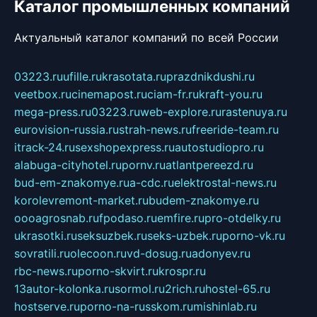
Каталог промышленных компаний
Актуальный каталог компаний по всей России
03223.ru
ufille.ru
krasotata.ru
prazdnikdushi.ru
veetbox.ru
cinemapost.ru
ciam-fr.ru
kraft-you.ru
mega-press.ru
03223.ru
web-explore.ru
rastenuya.ru
eurovision-russia.ru
strah-news.ru
freeride-team.ru
itrack-24.ru
sexshopexpress.ru
autostudiopro.ru
alabuga-cityhotel.ru
pornv.ru
atlantpereezd.ru
bud-em-znakomye.ru
a-cdc.ru
elektrostal-news.ru
korolevremont-market.ru
budem-znakomye.ru
oooagrosnab.ru
fpodaso.ru
emfire.ru
pro-otdelky.ru
ukrasotki.ru
seksuzbek.ru
seks-uzbek.ru
porno-vk.ru
sovratili.ru
olecoon.ru
vd-dosug.ru
adonyev.ru
rbc-news.ru
porno-skvirt.ru
krospr.ru
13autor-kolonka.ru
sormol.ru
2rich.ru
hostel-65.ru
hostserve.ru
porno-na-russkom.ru
mishinlab.ru