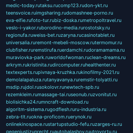
medic-today.ru
taksu.ru
comp123.ru
don-ykt.ru
teensvoice.ru
imgsharing.ru
domashnee-porno.ru
eva-elfie.ru
foto-tur.ru
biz-doska.ru
metropoltravel.ru
veslo-i-yakor.ru
borodino-media.ru
rostotsky.ru
regionufa.ru
weiss-bet.ru
zaryna.ru
casinotablet.ru
universalia.ru
remont-mebeli-moscow.ru
termomur.ru
clubfisher.ru
remstirufa.ru
erdamchi.ru
doramamama.ru
muraviovka-park.ru
worldofwoman.ru
clean-dreams.ru
arkrym.ru
kristinita.ru
dircomputer.ru
healthenter.ru
textexperts.ru
pivnaya-kruzhka.ru
kinofilmy-2021.ru
demolalapaluza.ru
tanyavanya.ru
remstir-tolyatti.ru
msdip.ru
jdol.ru
sokolovr.ru
newtech-spb.ru
rezemkleim.ru
massage-tai.ru
seonub.ru
zvonitut.ru
biolisichka24.ru
mncraft-download.ru
algoritm-sistema.ru
godflesh.ru
ru-industria.ru
zebra-tlt.ru
okna-proficom.ru
erynok.ru
onlinekinospace.ru
startupstudio-fefu.ru
zarges-ru.ru
gegenjustizunrecht.ru
autobalashov.ru
utrovortu.ru