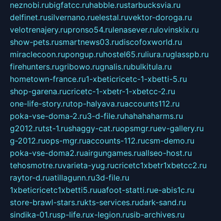
neznobi.ru
bigfatcc.ru
habble.ru
starbucksvia.ru
delfinet.ru
silvernano.ru
elestal.ru
vektor-doroga.ru
velotrenajery.ru
pronso54.ru
lenasever.ru
lovinskix.ru
show-pets.ru
smartnews03.ru
discofoxworld.ru
miraclecoon.ru
pongup.ru
hostel65.ru
liura.ru
glasspb.ru
firehunters.ru
gribowo.ru
gnalis.ru
bulkitula.ru
hometown-france.ru
1-xbeticricetc-1-xbetti-5.ru
shop-garena.ru
cricetc-1-xbetr-1-xbetcc-2.ru
one-life-story.ru
top-halyava.ru
accounts112.ru
poka-vse-doma-2.ru
3-d-file.ru
hahahaharms.ru
g2012.ru
tst-1.ru
shaggy-cat.ru
opsmgr.ru
ev-gallery.ru
g-2012.ru
ops-mgr.ru
accounts-112.ru
csm-demo.ru
poka-vse-doma2.ru
airgungames.ru
allseo-host.ru
tehosmotre.ru
varieta-yug.ru
cricetc1xbetr1xbetcc2.ru
raytor-d.ru
atillagunn.ru
3d-file.ru
1xbeticricetc1xbetti5.ru
uafoot-statti.ru
e-abis1c.ru
store-brawl-stars.ru
kts-services.ru
dark-sand.ru
sindika-01.ru
sp-life.ru
x-legion.ru
sib-archives.ru