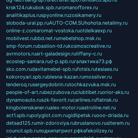
krsk124.ru
kubok.spb.ru
romanofforex.ru
analitikaplus.ru
spyonline.ru
zosikamery.ru
sloboda-ural.pp.ru
AUTO-COM.SU
hohota.net
alimy.ru
online-z.com
aromat-vostoka.ru
otdelkaexp.ru
mobilvest.ru
bbd.net.ru
mebelshop.msk.ru
smp-forum.ru
bastion-td.ru
kosmoscreative.ru
avrmotors.ru
art-galadesign.ru
tiffany-c.ru
ecostep-samara.ru
d-p.spb.ru
галактика73.рф
sko.com.ru
davitamebel-spb.ru
fotsis.ru
tesiaes.ru
kokoroyari.spb.ru
blesna-kazan.ru
mossilver.ru
lenderoq.ru
sergeydobrin.ru
tochkazvuka.msk.ru
people-of-art.ru
bezzubova.ru
clubtibet.ru
orior-aks.ru
dynamoauto.ru
szk-favorit.ru
carlines.ru
flatnsk.ru
kingbolenskaner.ru
alex-motor.ru
astroline.net.ru
act1.spb.ru
polyglot.com.ru
gidlipetsk.ru
ooo-driada.ru
detsad125.ru
mir-zdoroviya.ru
bruslanovo.ru
siterem.ru
council.spb.ru
лодкипатриот.рф
kafekolizey.ru