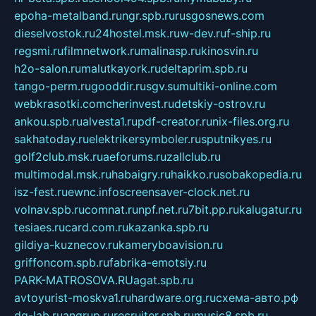
epoha-metalband.ru
ngr.spb.ru
rusgosnews.com
dieselvostok.ru
24hostel.msk.ru
w-dev.ru
f-ship.ru
regsmi.ru
filmnetwork.ru
malinasp.ru
kinosvin.ru
h2o-salon.ru
malutkayork.ru
deltaprim.spb.ru
tango-perm.ru
gooddir.ru
sgv.su
multiki-online.com
webkrasotki.com
cherinvest.ru
detskiy-ostrov.ru
ankou.spb.ru
alvesta1.ru
pdf-creator.ru
nix-files.org.ru
sakhatoday.ru
elektrikersymboler.ru
sputnikyes.ru
golf2club.msk.ru
aeforums.ru
zallclub.ru
multimodal.msk.ru
habaigry.ru
haikko.ru
sobakopedia.ru
isz-fest.ru
ewnc.info
screensaver-clock.net.ru
volnav.spb.ru
comnat.ru
npf.net.ru
7bit.pp.ru
kalugatur.ru
tesiaes.ru
card.com.ru
kazanka.spb.ru
gildiya-kuznecov.ru
kameryboavision.ru
griffoncom.spb.ru
fabrika-emotsiy.ru
PARK-MATROSOVA.RU
agat.spb.ru
avtoyurist-moskva1.ru
hardware.org.ru
схема-авто.рф
dg-lab.ru
angrup.ru
recruiter.spb.ru
music8.spb.ru