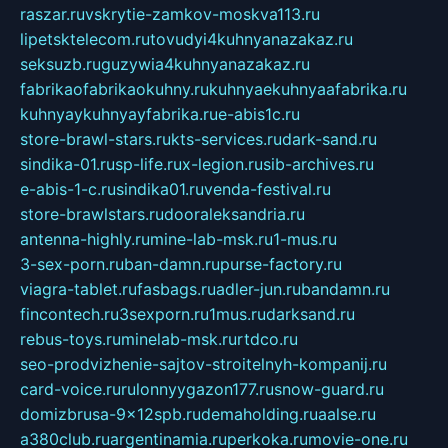
raszar.ru
vskrytie-zamkov-moskva113.ru
lipetsktelecom.ru
tovudyi4kuhnyanazakaz.ru
seksuzb.ru
guzywia4kuhnyanazakaz.ru
fabrikaofabrikaokuhny.ru
kuhnyaekuhnyaafabrika.ru
kuhnyaykuhnyayfabrika.ru
e-abis1c.ru
store-brawl-stars.ru
kts-services.ru
dark-sand.ru
sindika-01.ru
sp-life.ru
x-legion.ru
sib-archives.ru
e-abis-1-c.ru
sindika01.ru
venda-festival.ru
store-brawlstars.ru
dooraleksandria.ru
antenna-highly.ru
mine-lab-msk.ru
1-mus.ru
3-sex-porn.ru
ban-damn.ru
purse-factory.ru
viagra-tablet.ru
fasbags.ru
adler-jun.ru
bandamn.ru
fincontech.ru
3sexporn.ru
1mus.ru
darksand.ru
rebus-toys.ru
minelab-msk.ru
rtdco.ru
seo-prodvizhenie-sajtov-stroitelnyh-kompanij.ru
card-voice.ru
rulonnyygazon177.ru
snow-guard.ru
domizbrusa-9x12spb.ru
demaholding.ru
aalse.ru
a380club.ru
argentinamia.ru
perkoka.ru
movie-one.ru