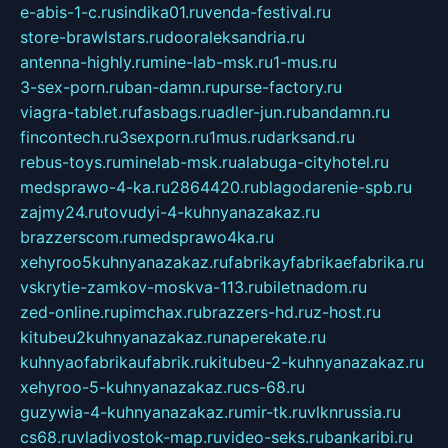
e-abis-1-c.ru
sindika01.ru
venda-festival.ru
store-brawlstars.ru
dooraleksandria.ru
antenna-highly.ru
mine-lab-msk.ru
1-mus.ru
3-sex-porn.ru
ban-damn.ru
purse-factory.ru
viagra-tablet.ru
fasbags.ru
adler-jun.ru
bandamn.ru
fincontech.ru
3sexporn.ru
1mus.ru
darksand.ru
rebus-toys.ru
minelab-msk.ru
alabuga-cityhotel.ru
medsprawo-4-ka.ru
2864420.ru
blagodarenie-spb.ru
zajmy24.ru
tovudyi-4-kuhnyanazakaz.ru
brazzerscom.ru
medsprawo4ka.ru
xehyroo5kuhnyanazakaz.ru
fabrikayfabrikaefabrika.ru
vskrytie-zamkov-moskva-113.ru
biletnadom.ru
zed-online.ru
pimchax.ru
brazzers-hd.ru
z-host.ru
kitubeu2kuhnyanazakaz.ru
naperekate.ru
kuhnyaofabrikaufabrik.ru
kitubeu-2-kuhnyanazakaz.ru
xehyroo-5-kuhnyanazakaz.ru
cs-68.ru
guzywia-4-kuhnyanazakaz.ru
mir-tk.ru
vlknrussia.ru
cs68.ru
vladivostok-map.ru
video-seks.ru
bankaribi.ru