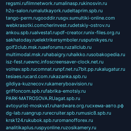
regsmi.ru
filmnetwork.ru
malinasp.ru
kinosvin.ru
h2o-salon.ru
malutkayork.ru
deltaprim.spb.ru
tango-perm.ru
gooddir.ru
sgv.su
multiki-online.com
webkrasotki.com
cherinvest.ru
detskiy-ostrov.ru
ankou.spb.ru
alvesta1.ru
pdf-creator.ru
nix-files.org.ru
sakhatoday.ru
elektrikersymboler.ru
sputnikyes.ru
golf2club.msk.ru
aeforums.ru
zallclub.ru
multimodal.msk.ru
habaigry.ru
haikko.ru
sobakopedia.ru
isz-fest.ru
ewnc.info
screensaver-clock.net.ru
volnav.spb.ru
comnat.ru
npf.net.ru
7bit.pp.ru
kalugatur.ru
tesiaes.ru
card.com.ru
kazanka.spb.ru
gildiya-kuznecov.ru
kameryboavision.ru
griffoncom.spb.ru
fabrika-emotsiy.ru
PARK-MATROSOVA.RU
agat.spb.ru
avtoyurist-moskva1.ru
hardware.org.ru
схема-авто.рф
dg-lab.ru
angrup.ru
recruiter.spb.ru
music8.spb.ru
krsk124.ru
kubok.spb.ru
romanofforex.ru
analitikaplus.ru
spyonline.ru
zosikamery.ru