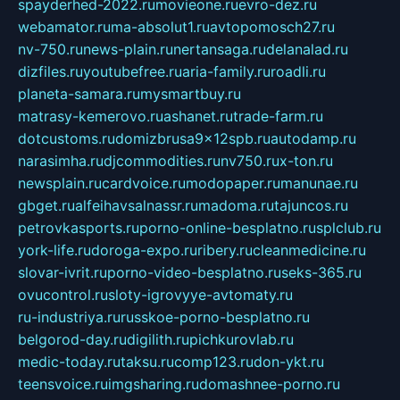
spayderhed-2022.ru
movieone.ru
evro-dez.ru
webamator.ru
ma-absolut1.ru
avtopomosch27.ru
nv-750.ru
news-plain.ru
nertansaga.ru
delanalad.ru
dizfiles.ru
youtubefree.ru
aria-family.ru
roadli.ru
planeta-samara.ru
mysmartbuy.ru
matrasy-kemerovo.ru
ashanet.ru
trade-farm.ru
dotcustoms.ru
domizbrusa9x12spb.ru
autodamp.ru
narasimha.ru
djcommodities.ru
nv750.ru
x-ton.ru
newsplain.ru
cardvoice.ru
modopaper.ru
manunae.ru
gbget.ru
alfeihavsalnassr.ru
madoma.ru
tajuncos.ru
petrovkasports.ru
porno-online-besplatno.ru
splclub.ru
york-life.ru
doroga-expo.ru
ribery.ru
cleanmedicine.ru
slovar-ivrit.ru
porno-video-besplatno.ru
seks-365.ru
ovucontrol.ru
sloty-igrovyye-avtomaty.ru
ru-industriya.ru
russkoe-porno-besplatno.ru
belgorod-day.ru
digilith.ru
pichkurovlab.ru
medic-today.ru
taksu.ru
comp123.ru
don-ykt.ru
teensvoice.ru
imgsharing.ru
domashnee-porno.ru