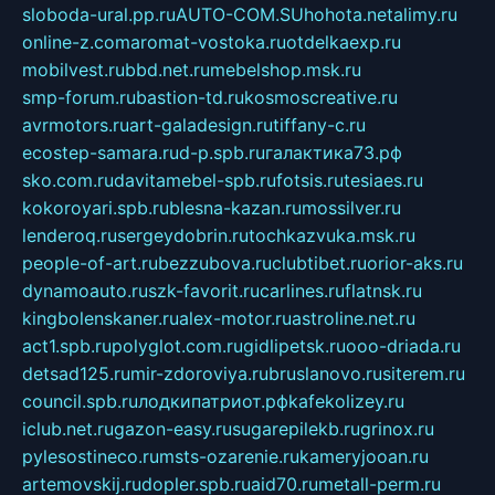
sloboda-ural.pp.ru
AUTO-COM.SU
hohota.net
alimy.ru
online-z.com
aromat-vostoka.ru
otdelkaexp.ru
mobilvest.ru
bbd.net.ru
mebelshop.msk.ru
smp-forum.ru
bastion-td.ru
kosmoscreative.ru
avrmotors.ru
art-galadesign.ru
tiffany-c.ru
ecostep-samara.ru
d-p.spb.ru
галактика73.рф
sko.com.ru
davitamebel-spb.ru
fotsis.ru
tesiaes.ru
kokoroyari.spb.ru
blesna-kazan.ru
mossilver.ru
lenderoq.ru
sergeydobrin.ru
tochkazvuka.msk.ru
people-of-art.ru
bezzubova.ru
clubtibet.ru
orior-aks.ru
dynamoauto.ru
szk-favorit.ru
carlines.ru
flatnsk.ru
kingbolenskaner.ru
alex-motor.ru
astroline.net.ru
act1.spb.ru
polyglot.com.ru
gidlipetsk.ru
ooo-driada.ru
detsad125.ru
mir-zdoroviya.ru
bruslanovo.ru
siterem.ru
council.spb.ru
лодкипатриот.рф
kafekolizey.ru
iclub.net.ru
gazon-easy.ru
sugarepilekb.ru
grinox.ru
pylesostineco.ru
msts-ozarenie.ru
kameryjooan.ru
artemovskij.ru
dopler.spb.ru
aid70.ru
metall-perm.ru