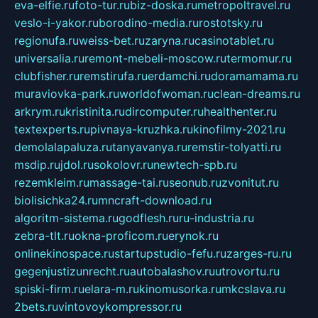
eva-elfie.ru
foto-tur.ru
biz-doska.ru
metropoltravel.ru
veslo-i-yakor.ru
borodino-media.ru
rostotsky.ru
regionufa.ru
weiss-bet.ru
zaryna.ru
casinotablet.ru
universalia.ru
remont-mebeli-moscow.ru
termomur.ru
clubfisher.ru
remstirufa.ru
erdamchi.ru
doramamama.ru
muraviovka-park.ru
worldofwoman.ru
clean-dreams.ru
arkrym.ru
kristinita.ru
dircomputer.ru
healthenter.ru
textexperts.ru
pivnaya-kruzhka.ru
kinofilmy-2021.ru
demolalapaluza.ru
tanyavanya.ru
remstir-tolyatti.ru
msdip.ru
jdol.ru
sokolovr.ru
newtech-spb.ru
rezemkleim.ru
massage-tai.ru
seonub.ru
zvonitut.ru
biolisichka24.ru
mncraft-download.ru
algoritm-sistema.ru
godflesh.ru
ru-industria.ru
zebra-tlt.ru
okna-proficom.ru
erynok.ru
onlinekinospace.ru
startupstudio-fefu.ru
zarges-ru.ru
gegenjustizunrecht.ru
autobalashov.ru
utrovortu.ru
spiski-firm.ru
elara-m.ru
kinomusorka.ru
mkcslava.ru
2bets.ru
vintovoykompressor.ru