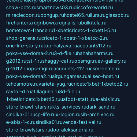
show-pets.ru
smartnews03.ru
discofoxworld.ru
miraclecoon.ru
pongup.ru
hostel65.ru
liura.ru
glasspb.ru
firehunters.ru
gribowo.ru
gnalis.ru
bulkitula.ru
hometown-france.ru
1-xbeticricetc-1-xbetti-5.ru
shop-garena.ru
cricetc-1-xbetr-1-xbetcc-2.ru
one-life-story.ru
top-halyava.ru
accounts112.ru
poka-vse-doma-2.ru
3-d-file.ru
hahahaharms.ru
g2012.ru
tst-1.ru
shaggy-cat.ru
opsmgr.ru
ev-gallery.ru
g-2012.ru
ops-mgr.ru
accounts-112.ru
csm-demo.ru
poka-vse-doma2.ru
airgungames.ru
allseo-host.ru
tehosmotre.ru
varieta-yug.ru
cricetc1xbetr1xbetcc2.ru
raytor-d.ru
atillagunn.ru
3d-file.ru
1xbeticricetc1xbetti5.ru
uafoot-statti.ru
e-abis1c.ru
store-brawl-stars.ru
kts-services.ru
dark-sand.ru
sindika-01.ru
sp-life.ru
x-legion.ru
sib-archives.ru
e-abis-1-c.ru
sindika01.ru
venda-festival.ru
store-brawlstars.ru
dooraleksandria.ru