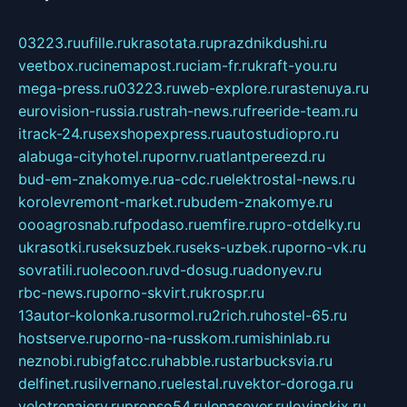
03223.ru
ufille.ru
krasotata.ru
prazdnikdushi.ru
veetbox.ru
cinemapost.ru
ciam-fr.ru
kraft-you.ru
mega-press.ru
03223.ru
web-explore.ru
rastenuya.ru
eurovision-russia.ru
strah-news.ru
freeride-team.ru
itrack-24.ru
sexshopexpress.ru
autostudiopro.ru
alabuga-cityhotel.ru
pornv.ru
atlantpereezd.ru
bud-em-znakomye.ru
a-cdc.ru
elektrostal-news.ru
korolevremont-market.ru
budem-znakomye.ru
oooagrosnab.ru
fpodaso.ru
emfire.ru
pro-otdelky.ru
ukrasotki.ru
seksuzbek.ru
seks-uzbek.ru
porno-vk.ru
sovratili.ru
olecoon.ru
vd-dosug.ru
adonyev.ru
rbc-news.ru
porno-skvirt.ru
krospr.ru
13autor-kolonka.ru
sormol.ru
2rich.ru
hostel-65.ru
hostserve.ru
porno-na-russkom.ru
mishinlab.ru
neznobi.ru
bigfatcc.ru
habble.ru
starbucksvia.ru
delfinet.ru
silvernano.ru
elestal.ru
vektor-doroga.ru
velotrenajery.ru
pronso54.ru
lenasever.ru
lovinskix.ru