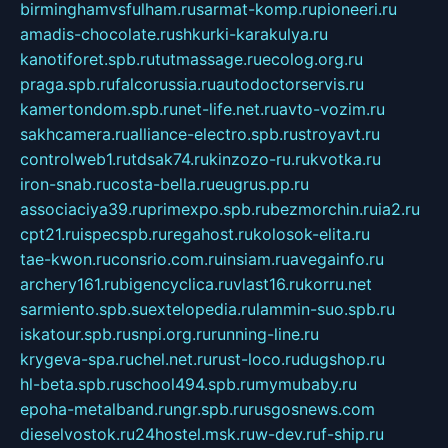
birminghamvsfulham.ru
sarmat-komp.ru
pioneeri.ru
amadis-chocolate.ru
shkurki-karakulya.ru
kanotiforet.spb.ru
tutmassage.ru
ecolog.org.ru
praga.spb.ru
falcorussia.ru
autodoctorservis.ru
kamertondom.spb.ru
net-life.net.ru
avto-vozim.ru
sakhcamera.ru
alliance-electro.spb.ru
stroyavt.ru
controlweb1.ru
tdsak74.ru
kinzozo-ru.ru
kvotka.ru
iron-snab.ru
costa-bella.ru
eugrus.pp.ru
associaciya39.ru
primexpo.spb.ru
bezmorchin.ru
ia2.ru
cpt21.ru
ispecspb.ru
regahost.ru
kolosok-elita.ru
tae-kwon.ru
consrio.com.ru
insiam.ru
avegainfo.ru
archery161.ru
bigencyclica.ru
vlast16.ru
korru.net
sarmiento.spb.su
extelopedia.ru
lammin-suo.spb.ru
iskatour.spb.ru
snpi.org.ru
running-line.ru
krygeva-spa.ru
chel.net.ru
rust-loco.ru
dugshop.ru
hl-beta.spb.ru
school494.spb.ru
mymubaby.ru
epoha-metalband.ru
ngr.spb.ru
rusgosnews.com
dieselvostok.ru
24hostel.msk.ru
w-dev.ru
f-ship.ru