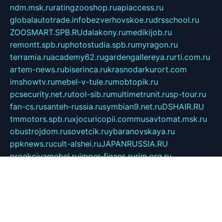
ndm.msk.ru
ratingzooshop.ru
apiaccess.ru
globalautotrade.info
bezverhovskoe.ru
drsschool.ru
ZOOSMART.SPB.RU
dalakony.ru
medikijob.ru
remontt.spb.ru
photostudia.spb.ru
myragon.ru
terramia.ru
academy62.ru
gardengallereya.ru
rti.com.ru
artem-news.ru
biserinca.ru
krasnodarkurort.com
imshowtv.ru
mebel-v-tule.ru
mobtopik.ru
pcsecurity.net.ru
tool-sib.ru
multimetrunit.ru
sp-tour.ru
fan-cs.ru
santeh-russia.ru
symbian9.net.ru
DSHAIR.RU
tmmotors.spb.ru
xjocuricopii.com
musavtomat.msk.ru
obustrojdom.ru
sovetcik.ru
ybaranovskaya.ru
ppknews.ru
cult-alshei.ru
JAPANRUSSIA.RU
proekciyamebel.ru
imper-finans.ru
rim.org.ru
glamourai.ru
brassminus.ru
zabor-pro.ru
ftn.pp.ru
dorogoe58.ru
laimengpacker.ru
kuzova-zapchasti.ru
sageerp.ru
taxodrom.ru
dsrazvitie.ru
hardcity.net.ru
ratinghomegames.ru
topservice25.ru
gubernyan.ru
gtglasslined.ru
ii4.ru
tssport.spb.ru
andorra24.com