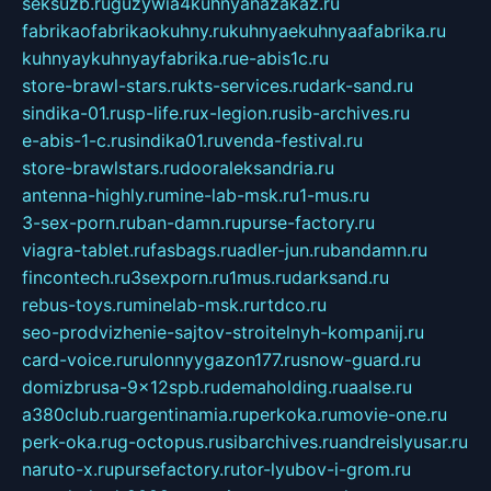
seksuzb.ru
guzywia4kuhnyanazakaz.ru
fabrikaofabrikaokuhny.ru
kuhnyaekuhnyaafabrika.ru
kuhnyaykuhnyayfabrika.ru
e-abis1c.ru
store-brawl-stars.ru
kts-services.ru
dark-sand.ru
sindika-01.ru
sp-life.ru
x-legion.ru
sib-archives.ru
e-abis-1-c.ru
sindika01.ru
venda-festival.ru
store-brawlstars.ru
dooraleksandria.ru
antenna-highly.ru
mine-lab-msk.ru
1-mus.ru
3-sex-porn.ru
ban-damn.ru
purse-factory.ru
viagra-tablet.ru
fasbags.ru
adler-jun.ru
bandamn.ru
fincontech.ru
3sexporn.ru
1mus.ru
darksand.ru
rebus-toys.ru
minelab-msk.ru
rtdco.ru
seo-prodvizhenie-sajtov-stroitelnyh-kompanij.ru
card-voice.ru
rulonnyygazon177.ru
snow-guard.ru
domizbrusa-9x12spb.ru
demaholding.ru
aalse.ru
a380club.ru
argentinamia.ru
perkoka.ru
movie-one.ru
perk-oka.ru
g-octopus.ru
sibarchives.ru
andreislyusar.ru
naruto-x.ru
pursefactory.ru
tor-lyubov-i-grom.ru