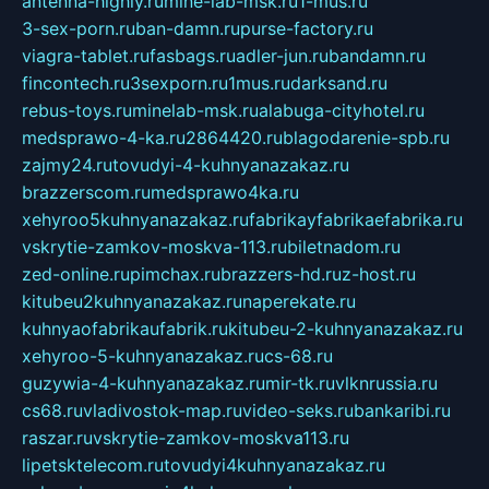
antenna-highly.ru
mine-lab-msk.ru
1-mus.ru
3-sex-porn.ru
ban-damn.ru
purse-factory.ru
viagra-tablet.ru
fasbags.ru
adler-jun.ru
bandamn.ru
fincontech.ru
3sexporn.ru
1mus.ru
darksand.ru
rebus-toys.ru
minelab-msk.ru
alabuga-cityhotel.ru
medsprawo-4-ka.ru
2864420.ru
blagodarenie-spb.ru
zajmy24.ru
tovudyi-4-kuhnyanazakaz.ru
brazzerscom.ru
medsprawo4ka.ru
xehyroo5kuhnyanazakaz.ru
fabrikayfabrikaefabrika.ru
vskrytie-zamkov-moskva-113.ru
biletnadom.ru
zed-online.ru
pimchax.ru
brazzers-hd.ru
z-host.ru
kitubeu2kuhnyanazakaz.ru
naperekate.ru
kuhnyaofabrikaufabrik.ru
kitubeu-2-kuhnyanazakaz.ru
xehyroo-5-kuhnyanazakaz.ru
cs-68.ru
guzywia-4-kuhnyanazakaz.ru
mir-tk.ru
vlknrussia.ru
cs68.ru
vladivostok-map.ru
video-seks.ru
bankaribi.ru
raszar.ru
vskrytie-zamkov-moskva113.ru
lipetsktelecom.ru
tovudyi4kuhnyanazakaz.ru