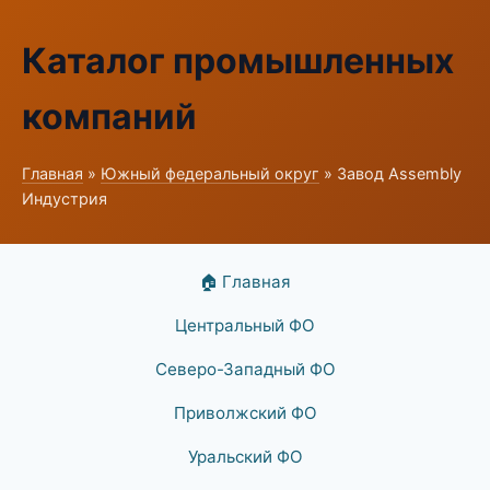
Каталог промышленных
компаний
Главная
»
Южный федеральный округ
» Завод Assembly
Индустрия
🏠 Главная
Центральный ФО
Северо-Западный ФО
Приволжский ФО
Уральский ФО