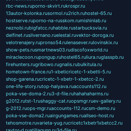
rbc-news.ru
porno-skvirt.ru
krospr.ru
13autor-kolonka.ru
sormol.ru
2rich.ru
hostel-65.ru
hostserve.ru
porno-na-russkom.ru
mishinlab.ru
neznobi.ru
bigfatcc.ru
habble.ru
starbucksvia.ru
delfinet.ru
silvernano.ru
elestal.ru
vektor-doroga.ru
velotrenajery.ru
pronso54.ru
lenasever.ru
lovinskix.ru
show-pets.ru
smartnews03.ru
discofoxworld.ru
miraclecoon.ru
pongup.ru
hostel65.ru
liura.ru
glasspb.ru
firehunters.ru
gribowo.ru
gnalis.ru
bulkitula.ru
hometown-france.ru
1-xbeticricetc-1-xbetti-5.ru
shop-garena.ru
cricetc-1-xbetr-1-xbetcc-2.ru
one-life-story.ru
top-halyava.ru
accounts112.ru
poka-vse-doma-2.ru
3-d-file.ru
hahahaharms.ru
g2012.ru
tst-1.ru
shaggy-cat.ru
opsmgr.ru
ev-gallery.ru
g-2012.ru
ops-mgr.ru
accounts-112.ru
csm-demo.ru
poka-vse-doma2.ru
airgungames.ru
allseo-host.ru
tehosmotre.ru
varieta-yug.ru
cricetc1xbetr1xbetcc2.ru
raytor-d.ru
atillagunn.ru
3d-file.ru