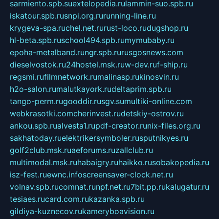
sarmiento.spb.su
extelopedia.ru
lammin-suo.spb.ru
iskatour.spb.ru
snpi.org.ru
running-line.ru
krygeva-spa.ru
chel.net.ru
rust-loco.ru
dugshop.ru
hl-beta.spb.ru
school494.spb.ru
mymubaby.ru
epoha-metalband.ru
ngr.spb.ru
rusgosnews.com
dieselvostok.ru
24hostel.msk.ru
w-dev.ru
f-ship.ru
regsmi.ru
filmnetwork.ru
malinasp.ru
kinosvin.ru
h2o-salon.ru
malutkayork.ru
deltaprim.spb.ru
tango-perm.ru
gooddir.ru
sgv.su
multiki-online.com
webkrasotki.com
cherinvest.ru
detskiy-ostrov.ru
ankou.spb.ru
alvesta1.ru
pdf-creator.ru
nix-files.org.ru
sakhatoday.ru
elektrikersymboler.ru
sputnikyes.ru
golf2club.msk.ru
aeforums.ru
zallclub.ru
multimodal.msk.ru
habaigry.ru
haikko.ru
sobakopedia.ru
isz-fest.ru
ewnc.info
screensaver-clock.net.ru
volnav.spb.ru
comnat.ru
npf.net.ru
7bit.pp.ru
kalugatur.ru
tesiaes.ru
card.com.ru
kazanka.spb.ru
gildiya-kuznecov.ru
kameryboavision.ru