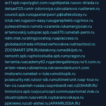
act1.spb.ru
polyglot.com.ru
gidlipetsk.ru
ooo-driada.ru
detsad125.ru
mir-zdoroviya.ru
bruslanovo.ru
siterem.ru
council.spb.ru
лодкипатриот.рф
kafekolizey.ru
iclub.net.ru
gazon-easy.ru
sugarepilekb.ru
grinox.ru
pylesostineco.ru
msts-ozarenie.ru
kameryjooan.ru
artemovskij.ru
dopler.spb.ru
aid70.ru
metall-perm.ru
ndm.msk.ru
ratingzooshop.ru
apiaccess.ru
globalautotrade.info
bezverhovskoe.ru
drsschool.ru
ZOOSMART.SPB.RU
dalakony.ru
medikijob.ru
remontt.spb.ru
photostudia.spb.ru
myragon.ru
terramia.ru
academy62.ru
gardengallereya.ru
rti.com.ru
artem-news.ru
biserinca.ru
krasnodarkurort.com
imshowtv.ru
mebel-v-tule.ru
mobtopik.ru
pcsecurity.net.ru
tool-sib.ru
multimetrunit.ru
sp-tour.ru
fan-cs.ru
santeh-russia.ru
symbian9.net.ru
DSHAIR.RU
tmmotors.spb.ru
xjocuricopii.com
musavtomat.msk.ru
obustrojdom.ru
sovetcik.ru
ybaranovskaya.ru
ppknews.ru
cult-alshei.ru
JAPANRUSSIA.RU