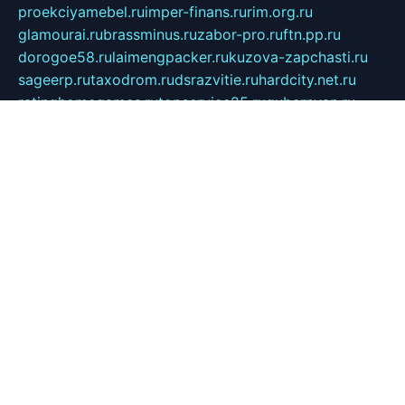
proekciyamebel.ru
imper-finans.ru
rim.org.ru
glamourai.ru
brassminus.ru
zabor-pro.ru
ftn.pp.ru
dorogoe58.ru
laimengpacker.ru
kuzova-zapchasti.ru
sageerp.ru
taxodrom.ru
dsrazvitie.ru
hardcity.net.ru
ratinghomegames.ru
topservice25.ru
gubernyan.ru
gtglasslined.ru
ii4.ru
tssport.spb.ru
andorra24.com
blackwallstreet.ru
oboimos.ru
optim-doors.com.ru
ikuch.ru
nycr.org.ru
npa21.ru
vremya-ch.spb.ru
desert000.ru
ivtorgi.ru
ifiori.ru
catalog-statei.ru
dcv.org.ru
spetsmaster174.ru
ipkameryhiseeu.ru
dum26.ru
ruspol.spb.ru
fr-opendp.ru
kam-solnyshko.ru
cheyenne-arapaho.ru
sevzapmetal.spb.ru
ted-lapidus.spb.ru
parasite-eliminator.ru
sigma-complete.ru
modernworld.ru
dama-moda.ru
eholot-group.ru
sk-nvkz.ru
DRONGOLD.RU
democratia2.ru
i-farmer.ru
mass-sport.org
jablonex.spb.ru
bookmess.ru
linkword.ru
refineua.com.ru
cs-spec.net.ru
altay-mebel.ru