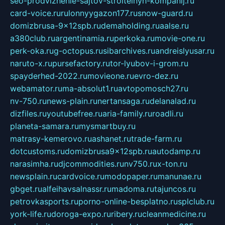
seo-prodvizhenie-sajtov-stroitelnyh-kompanij.ru
card-voice.ru
rulonnyygazon177.ru
snow-guard.ru
domizbrusa-9x12spb.ru
demaholding.ru
aalse.ru
a380club.ru
argentinamia.ru
perkoka.ru
movie-one.ru
perk-oka.ru
g-octopus.ru
sibarchives.ru
andreislyusar.ru
naruto-x.ru
pursefactory.ru
tor-lyubov-i-grom.ru
spayderhed-2022.ru
movieone.ru
evro-dez.ru
webamator.ru
ma-absolut1.ru
avtopomosch27.ru
nv-750.ru
news-plain.ru
nertansaga.ru
delanalad.ru
dizfiles.ru
youtubefree.ru
aria-family.ru
roadli.ru
planeta-samara.ru
mysmartbuy.ru
matrasy-kemerovo.ru
ashanet.ru
trade-farm.ru
dotcustoms.ru
domizbrusa9x12spb.ru
autodamp.ru
narasimha.ru
djcommodities.ru
nv750.ru
x-ton.ru
newsplain.ru
cardvoice.ru
modopaper.ru
manunae.ru
gbget.ru
alfeihavsalnassr.ru
madoma.ru
tajuncos.ru
petrovkasports.ru
porno-online-besplatno.ru
splclub.ru
york-life.ru
doroga-expo.ru
ribery.ru
cleanmedicine.ru