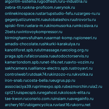
algoritm-sistema.ru
godflesh.ru
ru-industria.ru
zebra-tlt.ru
okna-proficom.ru
erynok.ru
onlinekinospace.ru
startupstudio-fefu.ru
zarges-ru.ru
gegenjustizunrecht.ru
autobalashov.ru
utrovortu.ru
spiski-firm.ru
elara-m.ru
kinomusorka.ru
mkcslava.ru
2bets.ru
vintovoykompressor.ru
birminghamvsfulham.ru
sarmat-komp.ru
pioneeri.ru
amadis-chocolate.ru
shkurki-karakulya.ru
kanotiforet.spb.ru
tutmassage.ru
ecolog.org.ru
praga.spb.ru
falcorussia.ru
autodoctorservis.ru
kamertondom.spb.ru
net-life.net.ru
avto-vozim.ru
sakhcamera.ru
alliance-electro.spb.ru
stroyavt.ru
controlweb1.ru
tdsak74.ru
kinzozo-ru.ru
kvotka.ru
iron-snab.ru
costa-bella.ru
eugrus.pp.ru
associaciya39.ru
primexpo.spb.ru
bezmorchin.ru
ia2.ru
cpt21.ru
ispecspb.ru
regahost.ru
kolosok-elita.ru
tae-kwon.ru
consrio.com.ru
insiam.ru
avegainfo.ru
archery161.ru
bigencyclica.ru
vlast16.ru
korru.net