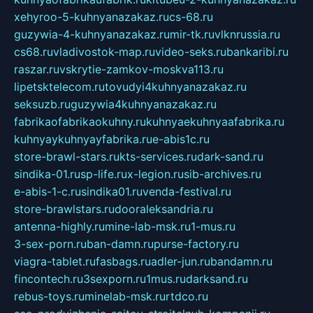
xehyroo-5-kuhnyanazakaz.ru
cs-68.ru
guzywia-4-kuhnyanazakaz.ru
mir-tk.ru
vlknrussia.ru
cs68.ru
vladivostok-map.ru
video-seks.ru
bankaribi.ru
raszar.ru
vskrytie-zamkov-moskva113.ru
lipetsktelecom.ru
tovudyi4kuhnyanazakaz.ru
seksuzb.ru
guzywia4kuhnyanazakaz.ru
fabrikaofabrikaokuhny.ru
kuhnyaekuhnyaafabrika.ru
kuhnyaykuhnyayfabrika.ru
e-abis1c.ru
store-brawl-stars.ru
kts-services.ru
dark-sand.ru
sindika-01.ru
sp-life.ru
x-legion.ru
sib-archives.ru
e-abis-1-c.ru
sindika01.ru
venda-festival.ru
store-brawlstars.ru
dooraleksandria.ru
antenna-highly.ru
mine-lab-msk.ru
1-mus.ru
3-sex-porn.ru
ban-damn.ru
purse-factory.ru
viagra-tablet.ru
fasbags.ru
adler-jun.ru
bandamn.ru
fincontech.ru
3sexporn.ru
1mus.ru
darksand.ru
rebus-toys.ru
minelab-msk.ru
rtdco.ru