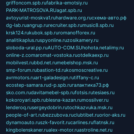
griffoncom.spb.ru
fabrika-emotsiy.ru
PARK-MATROSOVA.RU
agat.spb.ru
avtoyurist-moskva1.ru
hardware.org.ru
схема-авто.рф
dg-lab.ru
angrup.ru
recruiter.spb.ru
music8.spb.ru
krsk124.ru
kubok.spb.ru
romanofforex.ru
analitikaplus.ru
spyonline.ru
zosikamery.ru
sloboda-ural.pp.ru
AUTO-COM.SU
hohota.net
alimy.ru
online-z.com
aromat-vostoka.ru
otdelkaexp.ru
mobilvest.ru
bbd.net.ru
mebelshop.msk.ru
smp-forum.ru
bastion-td.ru
kosmoscreative.ru
avrmotors.ru
art-galadesign.ru
tiffany-c.ru
ecostep-samara.ru
d-p.spb.ru
галактика73.рф
sko.com.ru
davitamebel-spb.ru
fotsis.ru
tesiaes.ru
kokoroyari.spb.ru
blesna-kazan.ru
mossilver.ru
lenderoq.ru
sergeydobrin.ru
tochkazvuka.msk.ru
people-of-art.ru
bezzubova.ru
clubtibet.ru
orior-aks.ru
dynamoauto.ru
szk-favorit.ru
carlines.ru
flatnsk.ru
kingbolenskaner.ru
alex-motor.ru
astroline.net.ru