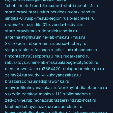
1xbeticricetc1xbetti5.ru
uafoot-statti.ru
e-abis1c.ru
store-brawl-stars.ru
kts-services.ru
dark-sand.ru
sindika-01.ru
sp-life.ru
x-legion.ru
sib-archives.ru
e-abis-1-c.ru
sindika01.ru
venda-festival.ru
store-brawlstars.ru
dooraleksandria.ru
antenna-highly.ru
mine-lab-msk.ru
1-mus.ru
3-sex-porn.ru
ban-damn.ru
purse-factory.ru
viagra-tablet.ru
fasbags.ru
adler-jun.ru
bandamn.ru
fincontech.ru
3sexporn.ru
1mus.ru
darksand.ru
rebus-toys.ru
minelab-msk.ru
alabuga-cityhotel.ru
medsprawo-4-ka.ru
2864420.ru
blagodarenie-spb.ru
zajmy24.ru
tovudyi-4-kuhnyanazakaz.ru
brazzerscom.ru
medsprawo4ka.ru
xehyroo5kuhnyanazakaz.ru
fabrikayfabrikaefabrika.ru
vskrytie-zamkov-moskva-113.ru
biletnadom.ru
zed-online.ru
pimchax.ru
brazzers-hd.ru
z-host.ru
kitubeu2kuhnyanazakaz.ru
naperekate.ru
kuhnyaofabrikaufabrik.ru
kitubeu-2-kuhnyanazakaz.ru