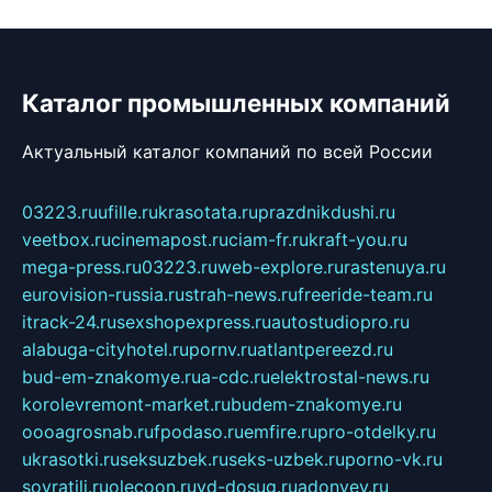
Каталог промышленных компаний
Актуальный каталог компаний по всей России
03223.ru
ufille.ru
krasotata.ru
prazdnikdushi.ru
veetbox.ru
cinemapost.ru
ciam-fr.ru
kraft-you.ru
mega-press.ru
03223.ru
web-explore.ru
rastenuya.ru
eurovision-russia.ru
strah-news.ru
freeride-team.ru
itrack-24.ru
sexshopexpress.ru
autostudiopro.ru
alabuga-cityhotel.ru
pornv.ru
atlantpereezd.ru
bud-em-znakomye.ru
a-cdc.ru
elektrostal-news.ru
korolevremont-market.ru
budem-znakomye.ru
oooagrosnab.ru
fpodaso.ru
emfire.ru
pro-otdelky.ru
ukrasotki.ru
seksuzbek.ru
seks-uzbek.ru
porno-vk.ru
sovratili.ru
olecoon.ru
vd-dosug.ru
adonyev.ru