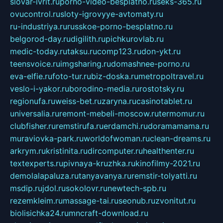
slovar-ivrit.ru
porno-video-besplatno.ru
seks-365.ru
ovucontrol.ru
sloty-igrovyye-avtomaty.ru
ru-industriya.ru
russkoe-porno-besplatno.ru
belgorod-day.ru
digilith.ru
pichkurovlab.ru
medic-today.ru
taksu.ru
comp123.ru
don-ykt.ru
teensvoice.ru
imgsharing.ru
domashnee-porno.ru
eva-elfie.ru
foto-tur.ru
biz-doska.ru
metropoltravel.ru
veslo-i-yakor.ru
borodino-media.ru
rostotsky.ru
regionufa.ru
weiss-bet.ru
zaryna.ru
casinotablet.ru
universalia.ru
remont-mebeli-moscow.ru
termomur.ru
clubfisher.ru
remstirufa.ru
erdamchi.ru
doramamama.ru
muraviovka-park.ru
worldofwoman.ru
clean-dreams.ru
arkrym.ru
kristinita.ru
dircomputer.ru
healthenter.ru
textexperts.ru
pivnaya-kruzhka.ru
kinofilmy-2021.ru
demolalapaluza.ru
tanyavanya.ru
remstir-tolyatti.ru
msdip.ru
jdol.ru
sokolovr.ru
newtech-spb.ru
rezemkleim.ru
massage-tai.ru
seonub.ru
zvonitut.ru
biolisichka24.ru
mncraft-download.ru